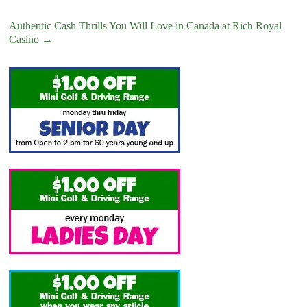
Authentic Cash Thrills You Will Love in Canada at Rich Royal
Casino
→