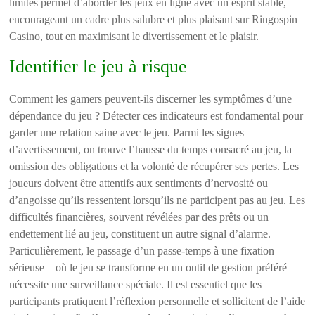
limites permet d’aborder les jeux en ligne avec un esprit stable,
encourageant un cadre plus salubre et plus plaisant sur Ringospin
Casino, tout en maximisant le divertissement et le plaisir.
Identifier le jeu à risque
Comment les gamers peuvent-ils discerner les symptômes d’une
dépendance du jeu ? Détecter ces indicateurs est fondamental pour
garder une relation saine avec le jeu. Parmi les signes
d’avertissement, on trouve l’hausse du temps consacré au jeu, la
omission des obligations et la volonté de récupérer ses pertes. Les
joueurs doivent être attentifs aux sentiments d’nervosité ou
d’angoisse qu’ils ressentent lorsqu’ils ne participent pas au jeu. Les
difficultés financières, souvent révélées par des prêts ou un
endettement lié au jeu, constituent un autre signal d’alarme.
Particulièrement, le passage d’un passe-temps à une fixation
sérieuse – où le jeu se transforme en un outil de gestion préféré –
nécessite une surveillance spéciale. Il est essentiel que les
participants pratiquent l’réflexion personnelle et sollicitent de l’aide