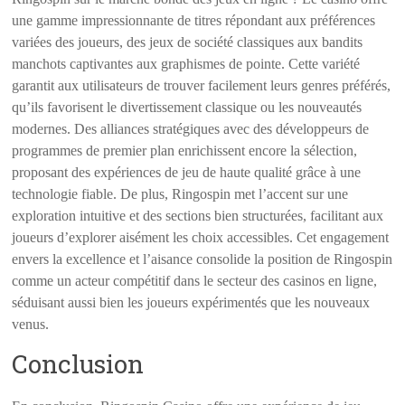
une gamme impressionnante de titres répondant aux préférences
variées des joueurs, des jeux de société classiques aux bandits
manchots captivantes aux graphismes de pointe. Cette variété
garantit aux utilisateurs de trouver facilement leurs genres préférés,
qu’ils favorisent le divertissement classique ou les nouveautés
modernes. Des alliances stratégiques avec des développeurs de
programmes de premier plan enrichissent encore la sélection,
proposant des expériences de jeu de haute qualité grâce à une
technologie fiable. De plus, Ringospin met l’accent sur une
exploration intuitive et des sections bien structurées, facilitant aux
joueurs d’explorer aisément les choix accessibles. Cet engagement
envers la excellence et l’aisance consolide la position de Ringospin
comme un acteur compétitif dans le secteur des casinos en ligne,
séduisant aussi bien les joueurs expérimentés que les nouveaux
venus.
Conclusion