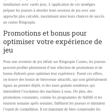
familiariser avec variés jeux. L’application de ces stratégies
prépare les joueurs à aborder leurs sessions de jeu avec une
approche plus calculée, maximisant ainsi leurs chances de succès
au casino Ringospin.
Promotions et bonus pour
optimiser votre expérience de
jeu
Pour une aventure de jeu idéale sur Ringospin Casino, les joueurs
peuvent profiter pleinement d’une sélection de promotions et de
bonus élaborés pour optimiser leur expérience. Parmi ces offres,
on trouve des bonus de bienvenue attractifs, qui sont généralement
égaux au premier dépôt, et des tours gratuits nombreux qui
intensifient l’excitation des machines à sous. De plus, des
promotions constantes, comme les programmes de fidélité et les
tournois semaine après semaine, fidélisent les joueurs et stimulent
l’esprit de compétition. Il est important de bien comprendre les