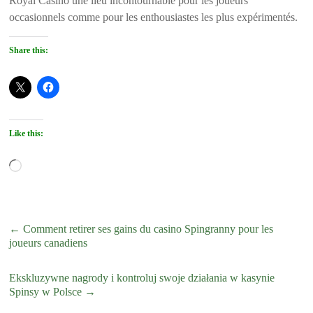
Royal Casino une lieu incontournable pour les joueurs
occasionnels comme pour les enthousiastes les plus expérimentés.
Share this:
Like this:
Loading…
←
Comment retirer ses gains du casino Spingranny pour les
joueurs canadiens
Ekskluzywne nagrody i kontroluj swoje działania w kasynie
Spinsy w Polsce
→