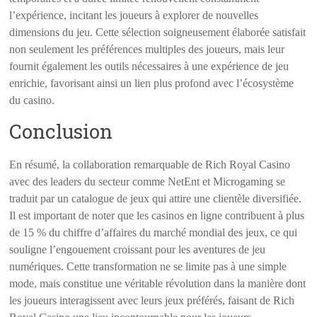
l’expérience, incitant les joueurs à explorer de nouvelles
dimensions du jeu. Cette sélection soigneusement élaborée satisfait
non seulement les préférences multiples des joueurs, mais leur
fournit également les outils nécessaires à une expérience de jeu
enrichie, favorisant ainsi un lien plus profond avec l’écosystème
du casino.
Conclusion
En résumé, la collaboration remarquable de Rich Royal Casino
avec des leaders du secteur comme NetEnt et Microgaming se
traduit par un catalogue de jeux qui attire une clientèle diversifiée.
Il est important de noter que les casinos en ligne contribuent à plus
de 15 % du chiffre d’affaires du marché mondial des jeux, ce qui
souligne l’engouement croissant pour les aventures de jeu
numériques. Cette transformation ne se limite pas à une simple
mode, mais constitue une véritable révolution dans la manière dont
les joueurs interagissent avec leurs jeux préférés, faisant de Rich