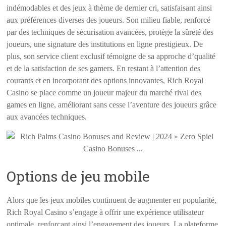
indémodables et des jeux à thème de dernier cri, satisfaisant ainsi
aux préférences diverses des joueurs. Son milieu fiable, renforcé
par des techniques de sécurisation avancées, protège la sûreté des
joueurs, une signature des institutions en ligne prestigieux. De
plus, son service client exclusif témoigne de sa approche d’qualité
et de la satisfaction de ses gamers. En restant à l’attention des
courants et en incorporant des options innovantes, Rich Royal
Casino se place comme un joueur majeur du marché rival des
games en ligne, améliorant sans cesse l’aventure des joueurs grâce
aux avancées techniques.
Options de jeu mobile
Alors que les jeux mobiles continuent de augmenter en popularité,
Rich Royal Casino s’engage à offrir une expérience utilisateur
optimale, renforçant ainsi l’engagement des joueurs. La plateforme