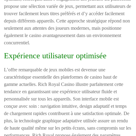
propose une sélection variée de jeux, permettant aux utilisateurs de
trouver facilement leurs titres préférés et d’y accéder facilement
depuis différents appareils. Cette approche stratégique répond non
seulement aux attentes des joueurs modernes, mais positionne
également le casino avantageusement dans un environnement
concurrentiel.
Expérience utilisateur optimisée
L’offre remarquable de jeux mobiles est devenue une
caractéristique essentielle des plateformes de casino haut de
gamme actuelles. Rich Royal Casino illustre parfaitement cette
tendance en garantissant une expérience utilisateur fluide et
personnalisée sur tous les appareils. Son interface mobile est
conçue avec soin : navigation intuitive, design adaptatif et temps
de chargement rapides contribuent à une satisfaction optimale. De
plus, la technologie graphique adaptative utilisée assure un rendu
de haute qualité même sur les petits écrans, sans compromis sur les
performances. Rich Royal propose également des paramètres