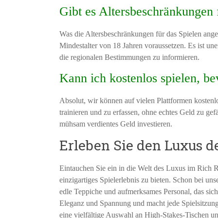
Gibt es Altersbeschränkungen 
Was die Altersbeschränkungen für das Spielen angeht
Mindestalter von 18 Jahren voraussetzen. Es ist uner
die regionalen Bestimmungen zu informieren.
Kann ich kostenlos spielen, be
Absolut, wir können auf vielen Plattformen kostenlo
trainieren und zu erfassen, ohne echtes Geld zu ge
mühsam verdientes Geld investieren.
Erleben Sie den Luxus d
Eintauchen Sie ein in die Welt des Luxus im Rich R
einzigartiges Spielerlebnis zu bieten. Schon bei u
edle Teppiche und aufmerksames Personal, das sic
Eleganz und Spannung und macht jede Spielsitzung 
eine vielfältige Auswahl an High-Stakes-Tischen 