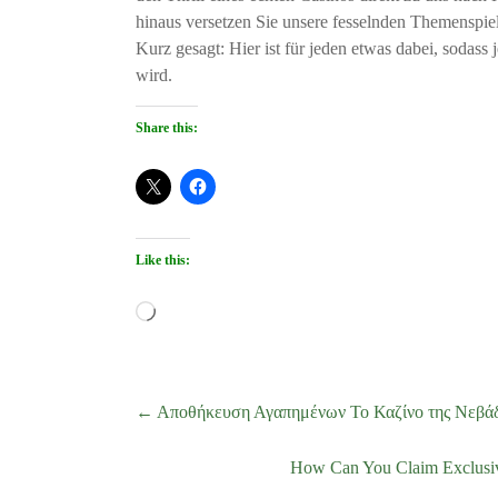
hinaus versetzen Sie unsere fesselnden Themenspiel
Kurz gesagt: Hier ist für jeden etwas dabei, sodass
wird.
Share this:
Like this:
Loading…
←
Αποθήκευση Αγαπημένων Το Καζίνο της Νεβάδα
How Can You Claim Exclusi