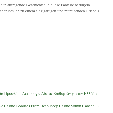
e in aufregende Geschichten, die Ihre Fantasie beflügeln.
 jeder Besuch zu einem einzigartigen und mitreißenden Erlebnis
 Προσθέτει Λειτουργία Λίστας Επιθυμιών για την Ελλάδα
ve Casino Bonuses From Beep Beep Casino within Canada
→