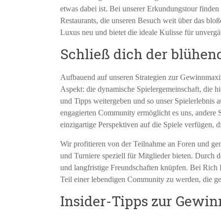
etwas dabei ist. Bei unserer Erkundungstour finden 
Restaurants, die unseren Besuch weit über das bloß
Luxus neu und bietet die ideale Kulisse für unver
Schließ dich der blühe
Aufbauend auf unseren Strategien zur Gewinnmaxi
Aspekt: die dynamische Spielergemeinschaft, die hi
und Tipps weitergeben und so unser Spielerlebnis 
engagierten Community ermöglicht es uns, andere S
einzigartige Perspektiven auf die Spiele verfügen, d
Wir profitieren von der Teilnahme an Foren und gem
und Turniere speziell für Mitglieder bieten. Durch 
und langfristige Freundschaften knüpfen. Bei Rich 
Teil einer lebendigen Community zu werden, die gena
Insider-Tipps zur Gew