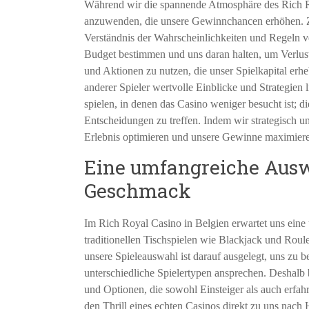
Während wir die spannende Atmosphäre des Rich Roy
anzuwenden, die unsere Gewinnchancen erhöhen. Zu
Verständnis der Wahrscheinlichkeiten und Regeln ve
Budget bestimmen und uns daran halten, um Verlust
und Aktionen zu nutzen, die unser Spielkapital er
anderer Spieler wertvolle Einblicke und Strategien l
spielen, in denen das Casino weniger besucht ist; d
Entscheidungen zu treffen. Indem wir strategisch u
Erlebnis optimieren und unsere Gewinne maximier
Eine umfangreiche Ausw
Geschmack
Im Rich Royal Casino in Belgien erwartet uns eine
traditionellen Tischspielen wie Blackjack und Roul
unsere Spieleauswahl ist darauf ausgelegt, uns zu b
unterschiedliche Spielertypen ansprechen. Deshalb 
und Optionen, die sowohl Einsteiger als auch erfah
den Thrill eines echten Casinos direkt zu uns nach