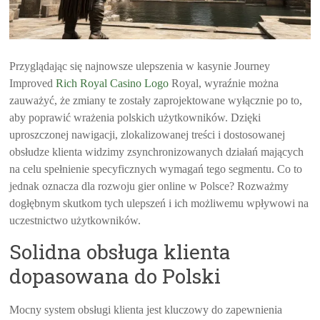
Przyglądając się najnowsze ulepszenia w kasynie Journey
Improved
Rich Royal Casino Logo
Royal, wyraźnie można
zauważyć, że zmiany te zostały zaprojektowane wyłącznie po to,
aby poprawić wrażenia polskich użytkowników. Dzięki
uproszczonej nawigacji, zlokalizowanej treści i dostosowanej
obsłudze klienta widzimy zsynchronizowanych działań mających
na celu spełnienie specyficznych wymagań tego segmentu. Co to
jednak oznacza dla rozwoju gier online w Polsce? Rozważmy
dogłębnym skutkom tych ulepszeń i ich możliwemu wpływowi na
uczestnictwo użytkowników.
Solidna obsługa klienta
dopasowana do Polski
Mocny system obsługi klienta jest kluczowy do zapewnienia