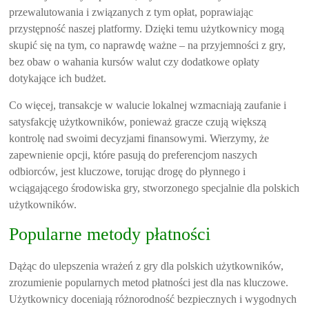
przewalutowania i związanych z tym opłat, poprawiając
przystępność naszej platformy. Dzięki temu użytkownicy mogą
skupić się na tym, co naprawdę ważne – na przyjemności z gry,
bez obaw o wahania kursów walut czy dodatkowe opłaty
dotykające ich budżet.
Co więcej, transakcje w walucie lokalnej wzmacniają zaufanie i
satysfakcję użytkowników, ponieważ gracze czują większą
kontrolę nad swoimi decyzjami finansowymi. Wierzymy, że
zapewnienie opcji, które pasują do preferencjom naszych
odbiorców, jest kluczowe, torując drogę do płynnego i
wciągającego środowiska gry, stworzonego specjalnie dla polskich
użytkowników.
Popularne metody płatności
Dążąc do ulepszenia wrażeń z gry dla polskich użytkowników,
zrozumienie popularnych metod płatności jest dla nas kluczowe.
Użytkownicy doceniają różnorodność bezpiecznych i wygodnych