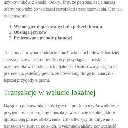
użytkowników z Polski. Odkryliśmy, że personalizacja naszej
oferty prowadzi do większej satysfakcji i zaangażowania. Oto jak
to ulepszamy:
Wybór gier dopasowanych do potrzeb klienta
Obsługa języków
Preferowane metody płatności
To skoncentrowane podejście umożliwia nam budować bardziej
spersonalizowane środowisko gry, przyciągając polskich
użytkowników i budując ich lojalność. Dostosowując się do ich
preferencji, jesteśmy pewni, że otwieramy drogę ku znacznie
lepszej przygody z grami.
Transakcje w walucie lokalnej
Dążąc do polepszenia jakości gry dla polskich użytkowników, z
przyjemnością oferujemy transakcje w walucie lokalnej, które
uproszczają proces obstawiania. Umożliwiając dokonywanie
transakcji w złotych polskich, wyeliminowaliśmy konieczność