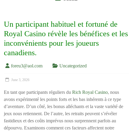
Un participant habituel et fortuné de
Royal Casino révèle les bénéfices et les
inconvénients pour les joueurs
canadiens.
foreu3@aol.com
Uncategorized
June 3, 2026
En tant que participants réguliers du
Rich Royal Casino
, nous
avons expérimenté les points forts et les bas inhérents à ce type
d’aventure. D’un côté, les bonus alléchants et la vaste variété de
jeux nous retiennent. De l’autre, les retraits peuvent s’révéler
fastidieux et des coûts imprévus nous surprennent parfois au
dépourvu. Examinons comment ces facteurs affectent notre