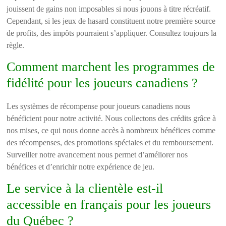
jouissent de gains non imposables si nous jouons à titre récréatif.
Cependant, si les jeux de hasard constituent notre première source
de profits, des impôts pourraient s’appliquer. Consultez toujours la
règle.
Comment marchent les programmes de
fidélité pour les joueurs canadiens ?
Les systèmes de récompense pour joueurs canadiens nous
bénéficient pour notre activité. Nous collectons des crédits grâce à
nos mises, ce qui nous donne accès à nombreux bénéfices comme
des récompenses, des promotions spéciales et du remboursement.
Surveiller notre avancement nous permet d’améliorer nos
bénéfices et d’enrichir notre expérience de jeu.
Le service à la clientèle est-il
accessible en français pour les joueurs
du Québec ?