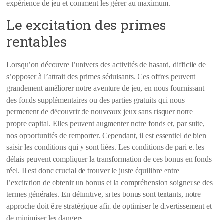
expérience de jeu et comment les gérer au maximum.
Le excitation des primes
rentables
Lorsqu’on découvre l’univers des activités de hasard, difficile de
s’opposer à l’attrait des primes séduisants. Ces offres peuvent
grandement améliorer notre aventure de jeu, en nous fournissant
des fonds supplémentaires ou des parties gratuits qui nous
permettent de découvrir de nouveaux jeux sans risquer notre
propre capital. Elles peuvent augmenter notre fonds et, par suite,
nos opportunités de remporter. Cependant, il est essentiel de bien
saisir les conditions qui y sont liées. Les conditions de pari et les
délais peuvent compliquer la transformation de ces bonus en fonds
réel. Il est donc crucial de trouver le juste équilibre entre
l’excitation de obtenir un bonus et la compréhension soigneuse des
termes générales. En définitive, si les bonus sont tentants, notre
approche doit être stratégique afin de optimiser le divertissement et
de minimiser les dangers.