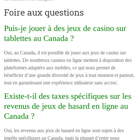
Foire aux questions
Puis-je jouer à des jeux de casino sur
tablettes au Canada ?
Oui, au Canada, il est possible de jouer aux jeux de casino sur
tablettes. De nombreux casinos en ligne mettent à disposition des
plateformes adaptées aux mobiles, ce qui nous permet de
bénéficier d’une grande diversité de jeux à tout moment et partout,
tout en garantissant une expérience utilisateur sans accroc.
Existe-t-il des taxes spécifiques sur les
revenus de jeux de hasard en ligne au
Canada ?
Oui, les revenus aux jeux de hasard en ligne sont sujets à des
impôts spécifiques au Canada, mais la plupart d’entre nous