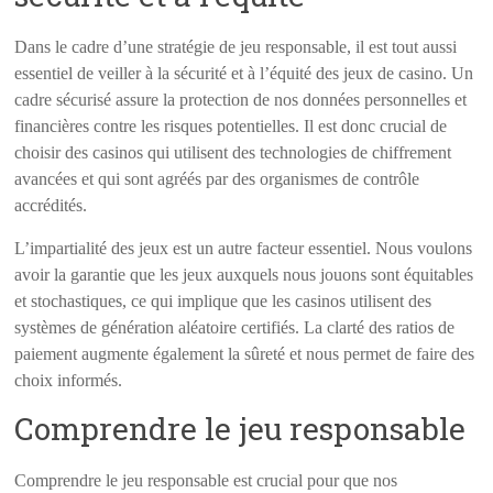
Dans le cadre d’une stratégie de jeu responsable, il est tout aussi
essentiel de veiller à la sécurité et à l’équité des jeux de casino. Un
cadre sécurisé assure la protection de nos données personnelles et
financières contre les risques potentielles. Il est donc crucial de
choisir des casinos qui utilisent des technologies de chiffrement
avancées et qui sont agréés par des organismes de contrôle
accrédités.
L’impartialité des jeux est un autre facteur essentiel. Nous voulons
avoir la garantie que les jeux auxquels nous jouons sont équitables
et stochastiques, ce qui implique que les casinos utilisent des
systèmes de génération aléatoire certifiés. La clarté des ratios de
paiement augmente également la sûreté et nous permet de faire des
choix informés.
Comprendre le jeu responsable
Comprendre le jeu responsable est crucial pour que nos