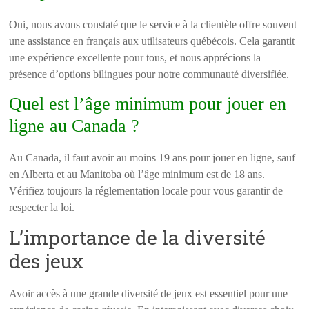
Oui, nous avons constaté que le service à la clientèle offre souvent
une assistance en français aux utilisateurs québécois. Cela garantit
une expérience excellente pour tous, et nous apprécions la
présence d’options bilingues pour notre communauté diversifiée.
Quel est l’âge minimum pour jouer en
ligne au Canada ?
Au Canada, il faut avoir au moins 19 ans pour jouer en ligne, sauf
en Alberta et au Manitoba où l’âge minimum est de 18 ans.
Vérifiez toujours la réglementation locale pour vous garantir de
respecter la loi.
L’importance de la diversité
des jeux
Avoir accès à une grande diversité de jeux est essentiel pour une