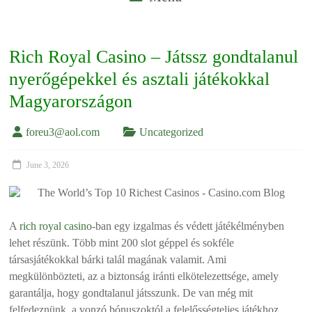
Rich Royal Casino – Játssz gondtalanul
nyerőgépekkel és asztali játékokkal
Magyarországon
foreu3@aol.com
Uncategorized
June 3, 2026
A
rich royal casino
-ban egy izgalmas és védett játékélményben
lehet részünk. Több mint 200 slot géppel és sokféle
társasjátékokkal bárki talál magának valamit. Ami
megkülönbözteti, az a biztonság iránti elkötelezettsége, amely
garantálja, hogy gondtalanul játsszunk. De van még mit
felfedeznünk, a vonzó bónuszoktól a felelősségteljes játékhoz