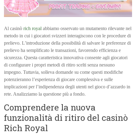
Al casinò
rich royal
abbiamo osservato un mutamento rilevante nel
metodo in cui i giocatori svizzeri interagiscono con le procedure di
prelievo. L’introduzione della possibilità di salvare le preferenze di
prelievo ha semplificato le transazioni, favorendo efficienza e
sicurezza. Questa caratteristica innovativa consente agli giocatori
di configurare i propri metodi di ritiro scelti senza nessuno
impegno. Tuttavia, solleva domande su come questi modifiche
potenzieranno l’esperienza di giocare complessiva e sulle
implicazioni per l’indipendenza degli utenti nel gioco d’azzardo in
rete. Analizziamo la questione più a fondo.
Comprendere la nuova
funzionalità di ritiro del casinò
Rich Royal