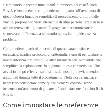
Esaminando la recente funzionalità di prelievo del casinò Rich
Royal, è fondamentale comprenderne l’impatto sull’avventura di
gioco. Questa funzione semplifica il procedimento di ritiro delle
vincite, proponendo varie alternative di ritiro personalizzate in base
alle preferenze dell’giocatore. È progettata per ottimizzare la
sicurezza e l’efficienza, assicurando operazioni rapide e senza
problemi.
Comprendere i particolari tecnici di questa caratteristica è
essenziale. Implica protocolli di crittografia avanzati per tutelare le
nostre informazioni sensibili e offre un’interfaccia accessibile che
semplifica la esplorazione. In aggiunta, questa caratteristica offre
avvisi in tempo effettivo sullo status dei nostri prelievi, tenendoci
aggiornati durante tutto il procedimento. Nella nostra analisi, è
necessario considerare come questi elementi contribuiscano
insieme a un’avventura di giocare più soddisfacente al casinò Rich
Royal.
Come impostare le preferenze