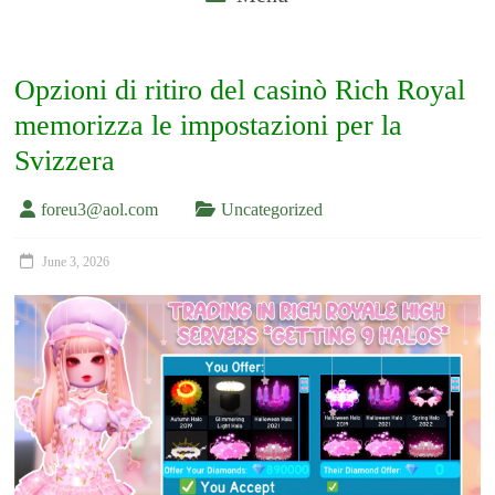
Opzioni di ritiro del casinò Rich Royal
memorizza le impostazioni per la
Svizzera
foreu3@aol.com
Uncategorized
June 3, 2026