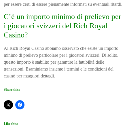
per essere certi di essere pienamente informati su eventuali ritardi.
C’è un importo minimo di prelievo per
i giocatori svizzeri del Rich Royal
Casino?
Al Rich Royal Casino abbiamo osservato che esiste un importo
minimo di prelievo particolare per i giocatori svizzeri. Di solito,
questo importo è stabilito per garantire la fattibilità delle
transazioni. Esaminiamo insieme i termini e le condizioni del
casinò per maggiori dettagli.
Share this:
Like this: