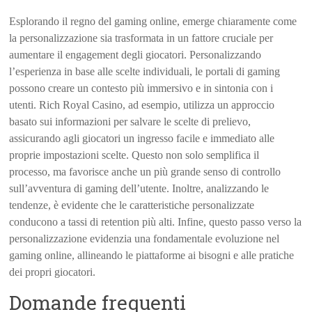
Esplorando il regno del gaming online, emerge chiaramente come
la personalizzazione sia trasformata in un fattore cruciale per
aumentare il engagement degli giocatori. Personalizzando
l’esperienza in base alle scelte individuali, le portali di gaming
possono creare un contesto più immersivo e in sintonia con i
utenti. Rich Royal Casino, ad esempio, utilizza un approccio
basato sui informazioni per salvare le scelte di prelievo,
assicurando agli giocatori un ingresso facile e immediato alle
proprie impostazioni scelte. Questo non solo semplifica il
processo, ma favorisce anche un più grande senso di controllo
sull’avventura di gaming dell’utente. Inoltre, analizzando le
tendenze, è evidente che le caratteristiche personalizzate
conducono a tassi di retention più alti. Infine, questo passo verso la
personalizzazione evidenzia una fondamentale evoluzione nel
gaming online, allineando le piattaforme ai bisogni e alle pratiche
dei propri giocatori.
Domande frequenti