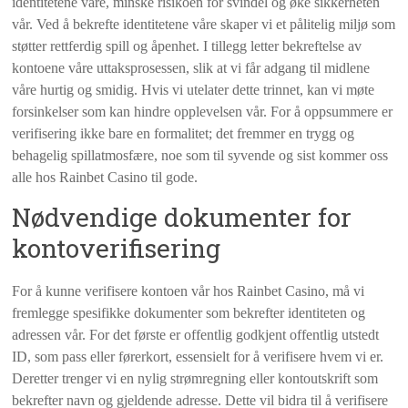
identitetene våre, minske risikoen for svindel og øke sikkerheten
vår. Ved å bekrefte identitetene våre skaper vi et pålitelig miljø som
støtter rettferdig spill og åpenhet. I tillegg letter bekreftelse av
kontoene våre uttaksprosessen, slik at vi får adgang til midlene
våre hurtig og smidig. Hvis vi utelater dette trinnet, kan vi møte
forsinkelser som kan hindre opplevelsen vår. For å oppsummere er
verifisering ikke bare en formalitet; det fremmer en trygg og
behagelig spillatmosfære, noe som til syvende og sist kommer oss
alle hos Rainbet Casino til gode.
Nødvendige dokumenter for
kontoverifisering
For å kunne verifisere kontoen vår hos Rainbet Casino, må vi
fremlegge spesifikke dokumenter som bekrefter identiteten og
adressen vår. For det første er offentlig godkjent offentlig utstedt
ID, som pass eller førerkort, essensielt for å verifisere hvem vi er.
Deretter trenger vi en nylig strømregning eller kontoutskrift som
bekrefter navn og gjeldende adresse. Dette vil bidra til å verifisere