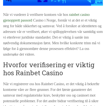
Når vi vurderer å verifisere kontoen vår hos
rainbet casino
gjenopprett passord
Casino i Norge, forstår vi at det er et viktig
steg for både sikkerhet og samsvar. Ved å forsikre at identiteten og
adressen vår er verifisert, øker vi spillopplevelsen vår samtidig som
vi etterlever juridiske standarder. Det er viktig å samle inn
nødvendig dokumentasjon først. Men hvilke konkrete trinn må vi
følge for å gjennomføre denne prosessen effektivt? La oss
undersøke det videre.
Hvorfor verifisering er viktig
hos Rainbet Casino
Når vi registrerer oss hos Rainbet Casino, er det viktig å bekrefte
kontoene våre av flere grunner. For det første garanterer det
samsvar med regulatoriske krav, beskytter oss og casinoet mot
potensielle problemer. For det andre bidrar verifisering til å sikre