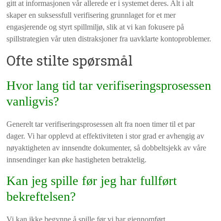
gitt at informasjonen vår allerede er i systemet deres. Alt i alt
skaper en suksessfull verifisering grunnlaget for et mer
engasjerende og styrt spillmiljø, slik at vi kan fokusere på
spillstrategien vår uten distraksjoner fra uavklarte kontoproblemer.
Ofte stilte spørsmål
Hvor lang tid tar verifiseringsprosessen
vanligvis?
Generelt tar verifiseringsprosessen alt fra noen timer til et par
dager. Vi har opplevd at effektiviteten i stor grad er avhengig av
nøyaktigheten av innsendte dokumenter, så dobbeltsjekk av våre
innsendinger kan øke hastigheten betraktelig.
Kan jeg spille før jeg har fullført
bekreftelsen?
Vi kan ikke begynne å spille før vi har gjennomført