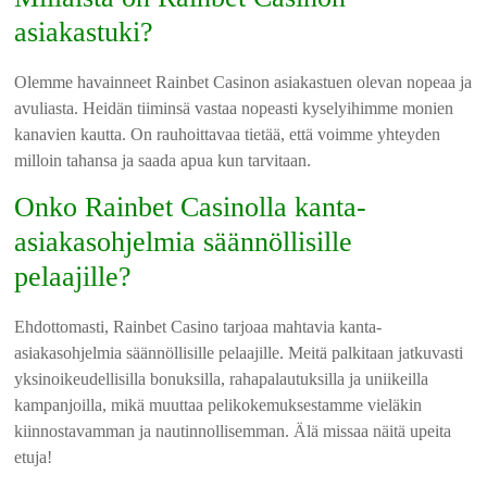
asiakastuki?
Olemme havainneet Rainbet Casinon asiakastuen olevan nopeaa ja
avuliasta. Heidän tiiminsä vastaa nopeasti kyselyihimme monien
kanavien kautta. On rauhoittavaa tietää, että voimme yhteyden
milloin tahansa ja saada apua kun tarvitaan.
Onko Rainbet Casinolla kanta-
asiakasohjelmia säännöllisille
pelaajille?
Ehdottomasti, Rainbet Casino tarjoaa mahtavia kanta-
asiakasohjelmia säännöllisille pelaajille. Meitä palkitaan jatkuvasti
yksinoikeudellisilla bonuksilla, rahapalautuksilla ja uniikeilla
kampanjoilla, mikä muuttaa pelikokemuksestamme vieläkin
kiinnostavamman ja nautinnollisemman. Älä missaa näitä upeita
etuja!