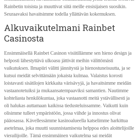
Rainbetin toisista ja muuttivat siitä meille ensisijaisen suosikin.
Seuraavaksi havaitsimme todella yllättävän kokemuksen.
Alkuvaikutelmani Rainbet
Casinosta
Ensimmäisellä Rainbet Casinon visiitillämme sen hieno design ja
helposti lähestyttävä ulkoasu jättivät meihin välittömästi
vaikutuksen. Ilmapiiri välitti jännitystä ja hienostuneisuutta, ja se
kutsui meidät selvittämään jokaista kulmaa. Valaistus korosti
loistavasti sisätilojen kirkkaita värisävyjä, ja havaitsimme meidän
vastaanotetuiksi ja mukaansatempaaviksi samantien. Nautimme
kohteliasta henkilökuntaa, joka vastaanotti meitä ystävällisesti ja
oli halukas auttamaan kaikissa tiedusteluissamme. Vaikutti kuin
olisimme tulleet ympäristöön, jossa viihde ja innostus olivat
pääosassa. Kävellessämme kasinoalueella katselimme harkittua
asetelmaa, joka muutti suunnistamisesta helppoa edes aloittelijoille
vierailijoille. Tämä ensimmäinen vaikutelma sai meidät