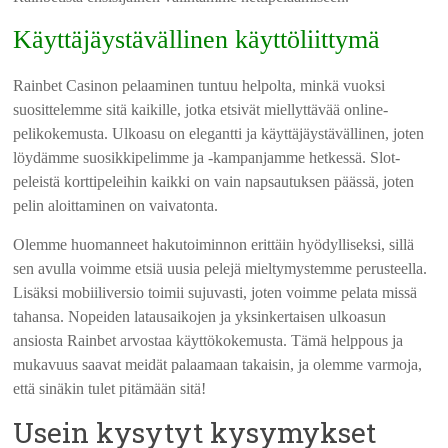
Käyttäjäystävällinen käyttöliittymä
Rainbet Casinon pelaaminen tuntuu helpolta, minkä vuoksi
suosittelemme sitä kaikille, jotka etsivät miellyttävää online-
pelikokemusta. Ulkoasu on elegantti ja käyttäjäystävällinen, joten
löydämme suosikkipelimme ja -kampanjamme hetkessä. Slot-
peleistä korttipeleihin kaikki on vain napsautuksen päässä, joten
pelin aloittaminen on vaivatonta.
Olemme huomanneet hakutoiminnon erittäin hyödylliseksi, sillä
sen avulla voimme etsiä uusia pelejä mieltymystemme perusteella.
Lisäksi mobiiliversio toimii sujuvasti, joten voimme pelata missä
tahansa. Nopeiden latausaikojen ja yksinkertaisen ulkoasun
ansiosta Rainbet arvostaa käyttökokemusta. Tämä helppous ja
mukavuus saavat meidät palaamaan takaisin, ja olemme varmoja,
että sinäkin tulet pitämään sitä!
Usein kysytyt kysymykset