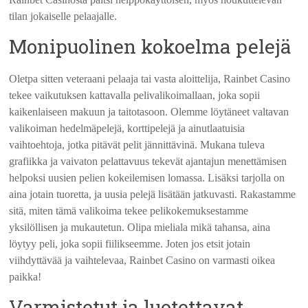
tilan jokaiselle pelaajalle.
Monipuolinen kokoelma pelejä
Oletpa sitten veteraani pelaaja tai vasta aloittelija, Rainbet Casino
tekee vaikutuksen kattavalla pelivalikoimallaan, joka sopii
kaikenlaiseen makuun ja taitotasoon. Olemme löytäneet valtavan
valikoiman hedelmäpelejä, korttipelejä ja ainutlaatuisia
vaihtoehtoja, jotka pitävät pelit jännittävinä. Mukana tuleva
grafiikka ja vaivaton pelattavuus tekevät ajantajun menettämisen
helpoksi uusien pelien kokeilemisen lomassa. Lisäksi tarjolla on
aina jotain tuoretta, ja uusia pelejä lisätään jatkuvasti. Rakastamme
sitä, miten tämä valikoima tekee pelikokemuksestamme
yksilöllisen ja mukautetun. Olipa mieliala mikä tahansa, aina
löytyy peli, joka sopii fiilikseemme. Joten jos etsit jotain
viihdyttävää ja vaihtelevaa, Rainbet Casino on varmasti oikea
paikka!
Varmistetut ja luotettavat