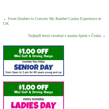
←
From Doubter to Convert: My Rainbet Casino Experience in
UK
Nejlepší herní vzrušení v kasinu Spinit v Česku
→