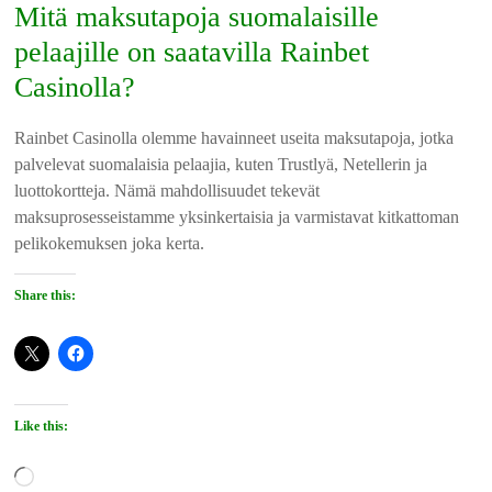
Mitä maksutapoja suomalaisille
pelaajille on saatavilla Rainbet
Casinolla?
Rainbet Casinolla olemme havainneet useita maksutapoja, jotka
palvelevat suomalaisia pelaajia, kuten Trustlyä, Netellerin ja
luottokortteja. Nämä mahdollisuudet tekevät
maksuprosesseistamme yksinkertaisia ja varmistavat kitkattoman
pelikokemuksen joka kerta.
Share this:
Like this:
Loading…