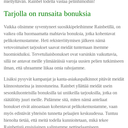
miellyttävän. Rainbet todella vastaa pelinhimoihin!
Tarjolla on runsaita bonuksia
Vaikka olisimme syventyneet suosikkipeleihimme Rainbetillä, on
vaikea olla huomaamatta mahtavia bonuksia, jotka kohentavat
pelikokemustamme. Heti rekisteröitymisen jälkeen nämä
vetovoimaiset tarjoukset saavat meidät tuntemaan itsemme
huomioiduiksi. Tervetuliaisbonukset ovat varsinkin vaikuttavia,
sillä ne antavat meille ylimääräisiä varoja uusien pelien tutkimiseen
ilman, että uhraamme liikaa omia rahojamme.
Lisäksi pysyvät kampanjat ja kanta-asiakaspalkinnot pitävät meidät
kiinnostuneina ja innostuneina. Rainbet yllättää meidät usein
sesonkiluonteisilla bonuksilla tai uniikeilla tarjouksilla, jotka on
räätälöity juuri meille. Pidämme sitä, miten nämä anteliaat
bonukset eivät ainoastaan kohentavat pelikokemustamme, vaan
myös edistävät yhteisön tunnetta pelaajien keskuudessa. Tuntuu
hienolta tietää, että meitä todella kunnioitetaan, mikä tekee
Rainbetistä ensisijainen valintamme nettipelaamiseen.