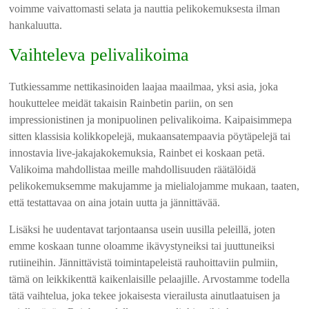
voimme vaivattomasti selata ja nauttia pelikokemuksesta ilman
hankaluutta.
Vaihteleva pelivalikoima
Tutkiessamme nettikasinoiden laajaa maailmaa, yksi asia, joka
houkuttelee meidät takaisin Rainbetin pariin, on sen
impressionistinen ja monipuolinen pelivalikoima. Kaipaisimmepa
sitten klassisia kolikkopelejä, mukaansatempaavia pöytäpelejä tai
innostavia live-jakajakokemuksia, Rainbet ei koskaan petä.
Valikoima mahdollistaa meille mahdollisuuden räätälöidä
pelikokemuksemme makujamme ja mielialojamme mukaan, taaten,
että testattavaa on aina jotain uutta ja jännittävää.
Lisäksi he uudentavat tarjontaansa usein uusilla peleillä, joten
emme koskaan tunne oloamme ikävystyneiksi tai juuttuneiksi
rutiineihin. Jännittävistä toimintapeleistä rauhoittaviin pulmiin,
tämä on leikkikenttä kaikenlaisille pelaajille. Arvostamme todella
tätä vaihtelua, joka tekee jokaisesta vierailusta ainutlaatuisen ja