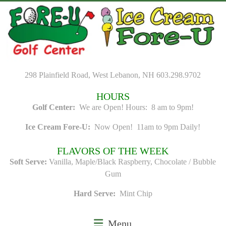
Skip
to
content
298 Plainfield Road, West Lebanon, NH 603.298.9702
HOURS
Golf Center:
We are Open! Hours: 8 am to 9pm!
Ice Cream Fore-U:
Now Open! 11am to 9pm Daily!
FLAVORS OF THE WEEK
Soft Serve:
Vanilla, Maple/Black Raspberry, Chocolate / Bubble
Gum
Hard Serve:
Mint Chip
Menu