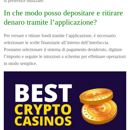
si preferisce utilizzare.
In che modo posso depositare e ritirare
denaro tramite l’applicazione?
Per versare e ritirare fondi tramite l’applicazione, è necessario
selezionare le scelte finanziarie all’interno dell’interfaccia.
Possiamo selezionare il sistema di pagamento desiderato, digitare
l’importo e seguire le istruzioni a schermo per effettuare operazioni
in modo semplice.