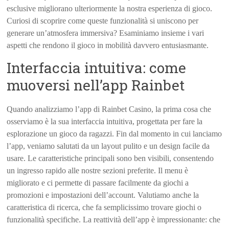
esclusive migliorano ulteriormente la nostra esperienza di gioco.
Curiosi di scoprire come queste funzionalità si uniscono per
generare un’atmosfera immersiva? Esaminiamo insieme i vari
aspetti che rendono il gioco in mobilità davvero entusiasmante.
Interfaccia intuitiva: come
muoversi nell’app Rainbet
Quando analizziamo l’app di Rainbet Casino, la prima cosa che
osserviamo è la sua interfaccia intuitiva, progettata per fare la
esplorazione un gioco da ragazzi. Fin dal momento in cui lanciamo
l’app, veniamo salutati da un layout pulito e un design facile da
usare. Le caratteristiche principali sono ben visibili, consentendo
un ingresso rapido alle nostre sezioni preferite. Il menu è
migliorato e ci permette di passare facilmente da giochi a
promozioni e impostazioni dell’account. Valutiamo anche la
caratteristica di ricerca, che fa semplicissimo trovare giochi o
funzionalità specifiche. La reattività dell’app è impressionante: che