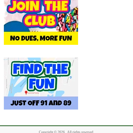
Copyright © 2026
. All rights reserved.