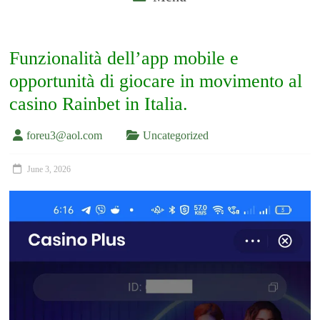
Funzionalità dell’app mobile e
opportunità di giocare in movimento al
casino Rainbet in Italia.
foreu3@aol.com
Uncategorized
June 3, 2026