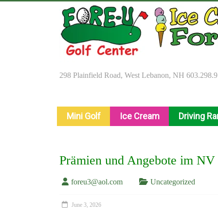
Skip
to
content
298 Plainfield Road, West Lebanon, NH 603.298.
Mini Golf
Ice Cream
Driving R
Prämien und Angebote im NV 
foreu3@aol.com
Uncategorized
June 3, 2026