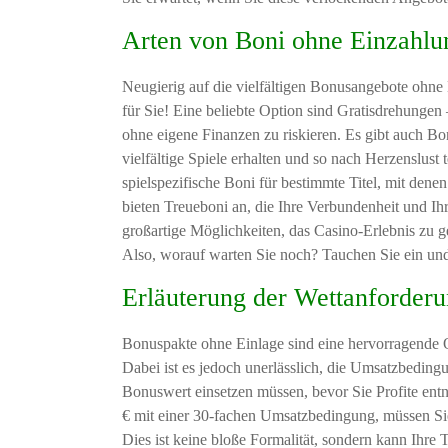
Arten von Boni ohne Einzahlu
Neugierig auf die vielfältigen Bonusangebote ohn
für Sie! Eine beliebte Option sind Gratisdrehungen 
ohne eigene Finanzen zu riskieren. Es gibt auch B
vielfältige Spiele erhalten und so nach Herzenslust
spielspezifische Boni für bestimmte Titel, mit dene
bieten Treueboni an, die Ihre Verbundenheit und Ih
großartige Möglichkeiten, das Casino-Erlebnis zu g
Also, worauf warten Sie noch? Tauchen Sie ein und
Erläuterung der Wettanforder
Bonuspakte ohne Einlage sind eine hervorragende O
Dabei ist es jedoch unerlässlich, die Umsatzbeding
Bonuswert einsetzen müssen, bevor Sie Profite en
€ mit einer 30-fachen Umsatzbedingung, müssen Si
Dies ist keine bloße Formalität, sondern kann Ihre 