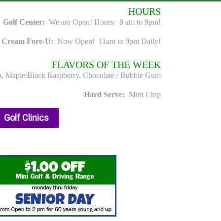
HOURS
Golf Center:
We are Open! Hours: 8 am to 9pm!
e Cream Fore-U:
Now Open! 11am to 9pm Daily!
FLAVORS OF THE WEEK
a, Maple/Black Raspberry, Chocolate / Bubble Gum
Hard Serve:
Mint Chip
Golf Clinics