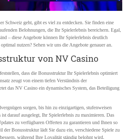
Schweiz geht, gibt es viel zu entdecken. Sie finden eine
fenden Belohnungen, die Ihr Spielerlebnis bereichern. Egal,
sind – diese Angebote können Ihr Spielerlebnis deutlich
n optimal nutzen? Sehen wir uns die Angebote genauer an.
sstruktur von NV Casino
tstellen, dass die Bonusstruktur Ihr Spielerlebnis optimiert
 Ansatz zeugt von einem tiefen Verständnis der
bietet das NV Casino ein dynamisches System, das Beteiligung
lvergnügen sorgen, bis hin zu einzigartigen, stufenweisen
ist darauf ausgelegt, Ihr Spielerlebnis zu maximieren. Das
pdates zu verfügbaren Offerten zu garantieren und Ihnen so
l der Bonusstruktur lädt Sie dazu ein, verschiedene Spiele zu
essern, während Ihre Loyalität ständig belohnt wird.