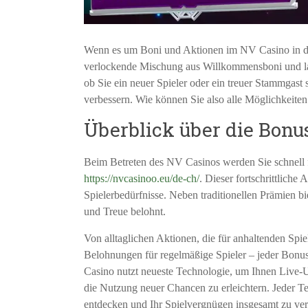
Wenn es um Boni und Aktionen im NV Casino in der 
verlockende Mischung aus Willkommensboni und lau
ob Sie ein neuer Spieler oder ein treuer Stammgast 
verbessern. Wie können Sie also alle Möglichkeite
Überblick über die Bonu
Beim Betreten des NV Casinos werden Sie schnell fes
https://nvcasinoo.eu/de-ch/
. Dieser fortschrittliche
Spielerbedürfnisse. Neben traditionellen Prämien 
und Treue belohnt.
Von alltaglichen Aktionen, die für anhaltenden Spie
Belohnungen für regelmäßige Spieler – jeder Bonus 
Casino nutzt neueste Technologie, um Ihnen Live-U
die Nutzung neuer Chancen zu erleichtern. Jeder Tei
entdecken und Ihr Spielvergnügen insgesamt zu verb