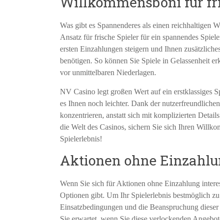
Willkommensboni für fri
Was gibt es Spannenderes als einen reichhaltigen
Ansatz für frische Spieler für ein spannendes Spiel
ersten Einzahlungen steigern und Ihnen zusätzlich
benötigen. So können Sie Spiele in Gelassenheit e
vor unmittelbaren Niederlagen.
NV Casino legt großen Wert auf ein erstklassiges S
es Ihnen noch leichter. Dank der nutzerfreundlich
konzentrieren, anstatt sich mit komplizierten Detai
die Welt des Casinos, sichern Sie sich Ihren Willk
Spielerlebnis!
Aktionen ohne Einzahlu
Wenn Sie sich für Aktionen ohne Einzahlung interessi
Optionen gibt. Um Ihr Spielerlebnis bestmöglich zu g
Einsatzbedingungen und die Beanspruchung dieser Bo
Sie erwartet, wenn Sie diese verlockenden Angebot