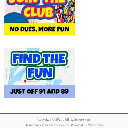
Copyright © 2026
. All rights reserved.
Theme:
Accelerate
by ThemeGrill. Powered by
WordPress
.