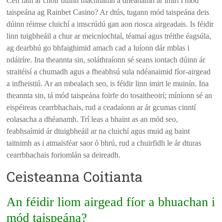
Cén fáth ar chóir dúinn machnamh a dhéanamh ar imirt i mód
taispeána ag Rainbet Casino? Ar dtús, tugann mód taispeána deis
dúinn réimse cluichí a imscrúdú gan aon riosca airgeadais. Is féidir
linn tuigbheáil a chur ar meicníochtaí, téamaí agus tréithe éagsúla,
ag dearbhú go bhfaighimid amach cad a luíonn dár mblas i
ndáiríre. Ina theannta sin, soláthraíonn sé seans iontach dúinn ár
straitéisí a chumadh agus a fheabhsú sula ndéanaimid fíor-airgead
a infheistiú. Ar an mbealach seo, is féidir linn imirt le muinín. Ina
theannta sin, tá mód taispeána foirfe do tosaitheoirí; míníonn sé an
eispéireas cearrbhachais, rud a ceadaíonn ar ár gcumas cinntí
eolasacha a dhéanamh. Trí leas a bhaint as an mód seo,
feabhsaímid ár dtuigbheáil ar na cluichí agus muid ag baint
taitnimh as i atmaisféar saor ó bhrú, rud a chuirfidh le ár dturas
cearrbhachais foriomlán sa deireadh.
Ceisteanna Coitianta
An féidir liom airgead fíor a bhuachan i
mód taispeána?