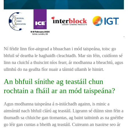
Ní féidir linn fíor-airgead a bhuachan i mód taispeána, toisc go
bhfuil sé deartha le haghaidh cleachtadh. Mar sin féin, cuidíonn sé
linn na cluichí a thuiscint níos fearr, ár modhanna a bheachtú, agus
ullmhú do na geallta fíor nuair a táimid ullamh le himirt.
An bhfuil sínithe ag teastáil chun
rochtain a fháil ar an mód taispeána?
Agus modhanna taispeána á n-iniúchadh againn, is minic a
aimsímid nach bhfuil clárú ag teastáil. Ligeann sé dúinn sinn féin a
thumadh sa chluiche gan tiomantas, ag baint taitnimh as na gnéithe
go léir gan cuntas a bheith ag teastáil. Cuireann an tsaoirse seo ár