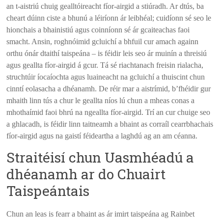
an t-aistriú chuig gealltóireacht fíor-airgid a stiúradh. Ar dtús, ba
cheart dúinn ciste a bhunú a léiríonn ár leibhéal; cuidíonn sé seo le
hionchais a bhainistiú agus coinníonn sé ár gcaiteachas faoi
smacht. Ansin, roghnóimid gcluichí a bhfuil cur amach againn
orthu ónár dtaithí taispeána – is féidir leis seo ár muinín a threisiú
agus geallta fíor-airgid á gcur. Tá sé riachtanach freisin rialacha,
struchtúir íocaíochta agus luaineacht na gcluichí a thuiscint chun
cinntí eolasacha a dhéanamh. De réir mar a aistrímid, b’fhéidir gur
mhaith linn tús a chur le geallta níos lú chun a mheas conas a
mhothaímid faoi bhrú na ngeallta fíor-airgid. Trí an cur chuige seo
a ghlacadh, is féidir linn taitneamh a bhaint as corraíl cearrbhachais
fíor-airgid agus na gaistí féideartha a laghdú ag an am céanna.
Straitéisí chun Uasmhéadú a
dhéanamh ar do Chuairt
Taispeántais
Chun an leas is fearr a bhaint as ár imirt taispeána ag Rainbet