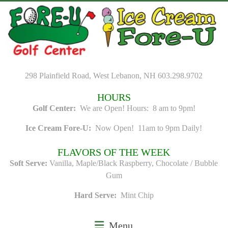
Skip
to
content
298 Plainfield Road, West Lebanon, NH 603.298.9702
HOURS
Golf Center:
We are Open! Hours: 8 am to 9pm!
Ice Cream Fore-U:
Now Open! 11am to 9pm Daily!
FLAVORS OF THE WEEK
Soft Serve:
Vanilla, Maple/Black Raspberry, Chocolate / Bubble
Gum
Hard Serve:
Mint Chip
Menu