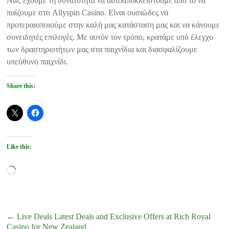
Ναι, έχουμε τη δυνατότητα να αυτοαποκλειστούμε από το να
παίζουμε στο Allyspin Casino. Είναι ουσιώδες να
προτεραιοποιούμε στην καλή μας κατάσταση μας και να κάνουμε
συνειδητές επιλογές. Με αυτόν τον τρόπο, κρατάμε υπό έλεγχο
των δραστηριοτήτων μας στα παιχνίδια και διασφαλίζουμε
υπεύθυνο παιχνίδι.
Share this:
Like this:
Loading…
←
Live Deals Latest Deals and Exclusive Offers at Rich Royal
Casino for New Zealand