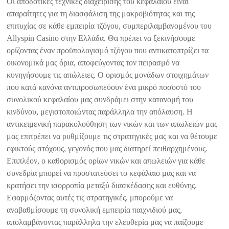
Οι αποδοτικές τεχνικές διαχείρισης του κεφαλαίου είναι
απαραίτητες για τη διασφάλιση της μακροβιότητας και της
επιτυχίας σε κάθε εμπειρία τζόγου, συμπεριλαμβανομένου του
Allyspin Casino στην Ελλάδα. Θα πρέπει να ξεκινήσουμε
ορίζοντας έναν προϋπολογισμό τζόγου που αντικατοπτρίζει τα
οικονομικά μας όρια, αποφεύγοντας τον πειρασμό να
κυνηγήσουμε τις απώλειες. Ο ορισμός μονάδων στοιχημάτων
που κατά κανόνα αντιπροσωπεύουν ένα μικρό ποσοστό του
συνολικού κεφαλαίου μας συνδράμει στην κατανομή του
κινδύνου, μεγιστοποιώντας παράλληλα την απόλαυση. Η
αντικειμενική παρακολούθηση των νικών και των απωλειών μας
μας επιτρέπει να ρυθμίζουμε τις στρατηγικές μας και να θέτουμε
εφικτούς στόχους, γεγονός που μας διατηρεί πειθαρχημένους.
Επιπλέον, ο καθορισμός ορίων νικών και απωλειών για κάθε
συνεδρία μπορεί να προστατεύσει το κεφάλαιο μας και να
κρατήσει την ισορροπία μεταξύ διασκέδασης και ευθύνης.
Εφαρμόζοντας αυτές τις στρατηγικές, μπορούμε να
αναβαθμίσουμε τη συνολική εμπειρία παιχνιδιού μας,
απολαμβάνοντας παράλληλα την ελευθερία μας να παίζουμε