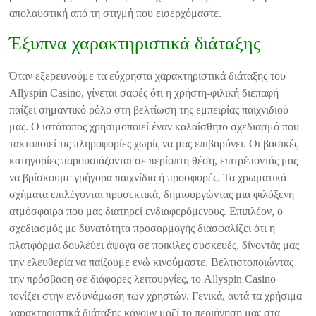
απολαυστική από τη στιγμή που εισερχόμαστε.
Έξυπνα χαρακτηριστικά διάταξης
Όταν εξερευνούμε τα εύχρηστα χαρακτηριστικά διάταξης του
Allyspin Casino, γίνεται σαφές ότι η χρήστη-φιλική διεπαφή
παίζει σημαντικό ρόλο στη βελτίωση της εμπειρίας παιχνιδιού
μας. Ο ιστότοπος χρησιμοποιεί έναν καλαίσθητο σχεδιασμό που
τακτοποιεί τις πληροφορίες χωρίς να μας επιβαρύνει. Οι βασικές
κατηγορίες παρουσιάζονται σε περίοπτη θέση, επιτρέποντάς μας
να βρίσκουμε γρήγορα παιχνίδια ή προσφορές. Τα χρωματικά
σχήματα επιλέγονται προσεκτικά, δημιουργώντας μια φιλόξενη
ατμόσφαιρα που μας διατηρεί ενδιαφερόμενους. Επιπλέον, ο
σχεδιασμός με δυνατότητα προσαρμογής διασφαλίζει ότι η
πλατφόρμα δουλεύει άψογα σε ποικίλες συσκευές, δίνοντάς μας
την ελευθερία να παίζουμε ενώ κινούμαστε. Βελτιστοποιώντας
την πρόσβαση σε διάφορες λειτουργίες, το Allyspin Casino
τονίζει στην ενδυνάμωση των χρηστών. Γενικά, αυτά τα χρήσιμα
χαρακτηριστικά διάταξης κάνουν μαζί το περιήγηση μας στα