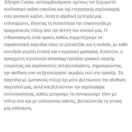
Allyspin Casino, αντιλαμβανόμαστε αμέσως τον ξεχωριστό
συνδυασμό online ευκολίας και της ενεργητικής ατμόσφαιρας
ενός φυσικού καζίνο. Αυτή η υβριδική εμπειρία μας
ενδυναμώνει, δίνοντας τη δυνατότητα την επικοινωνία με
πραγματικούς ντίλερ από την άνεση του σπιτιού μας. Ο
ενθουσιασμός είναι ορατός καθώς συμμετέχουμε σε
παραδοσιακά παιχνίδια όπως το μπλακτζάκ και η roulette, με κάθε
συνεδρία γεμάτη ένταση και ενεργητικό gameplay. Επιπλέον, η
προηγμένη τεχνολογία streaming εγγυάται γραφικά υψηλής
ευκρίνειας και απρόσκοπτες αλληλεπιδράσεις, δημιουργώντας
την αίσθηση σαν να βρισκόμαστε ακριβώς εκεί στο τραπέζι. Τα
παιχνίδια με ζωντανούς ντίλερ όχι μόνο βελτιώνουν την αίσθηση
παιχνιδιού μας, αλλά και βελτιώνουν την ατμόσφαιρα
συλλογικότητας, καθώς μπορούμε να συνομιλούμε τόσο με
ντίλερ όσο και με υπόλοιπους παίκτες, βελτιώνοντας τη γενική
μας απόλαυση.