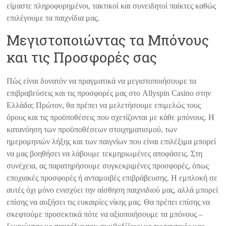
είμαστε πληροφορημένοι, τακτικοί και συνειδητοί παίκτες καθώς
επιλέγουμε τα παιχνίδια μας.
Μεγιστοποιώντας τα Μπόνους
και τις Προσφορές σας
Πώς είναι δυνατόν να πραγματικά να μεγιστοποιήσουμε τα
επιβραβεύσεις και τις προσφορές μας στο Allyspin Casino στην
Ελλάδα; Πρώτον, θα πρέπει να μελετήσουμε επιμελώς τους
όρους και τις προϋποθέσεις που σχετίζονται με κάθε μπόνους. Η
κατανόηση των προϋποθέσεων στοιχηματισμού, των
ημερομηνιών λήξης και των παιγνίων που είναι επιλέξιμα μπορεί
να μας βοηθήσει να λάβουμε τεκμηριωμένες αποφάσεις. Στη
συνέχεια, ας παρατηρήσουμε συγκεκριμένες προσφορές, όπως
εποχιακές προσφορές ή ανταμοιβές επιβράβευσης. Η εμπλοκή σε
αυτές όχι μόνο ενισχύει την αίσθηση παιχνιδιού μας, αλλά μπορεί
επίσης να αυξήσει τις ευκαιρίες νίκης μας. Θα πρέπει επίσης να
σκεφτούμε προσεκτικά πότε να αξιοποιήσουμε τα μπόνους –