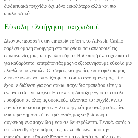
διαδικτυακά παιχνίδια όχι μόνο ευκολότερο αλλά και πιο
απολαυστικό.
Εύκολη πλοήγηση παιχνιδιού
Δίνοντας προσοχή στην εμπειρία χρήστη, το Allyspin Casino
παρέχει ομαλή πλοήγηση στα παιχνίδια που απλοποιεί τις
επικοινωνίες μας με την πλατφόρμα. Η διεπαφή έχει σχεδιαστεί
για καθαρότητα, επιτρέποντάς μας να εξερευνήσουμε εύκολα μια
πληθώρα παιχνιδιών. Οι σαφείς κατηγορίες και τα φίλτρα μας
διευκολύνουν να εντοπίζουμε άμεσα τα αγαπημένα μας, είτε
έχουμε διάθεση για φρουτάκια, παιχνίδια τραπεζιού είτε για
ενέργεια σε live καζίνο. Η ευέλικτη διάταξη εγγυάται εύκολη
πρόσβαση σε όλες τις συσκευές, κάνοντας το παιχνίδι άνετο
παντού και οποτεδήποτε. Η λειτουργικότητα αναζήτησης είναι
ιδιαίτερα σημαντική, επιτρέποντάς μας να βρίσκουμε
συγκεκριμένα παιχνίδια μέσα σε δευτερόλεπτα. Γενικά, αυτός ο
user-friendly σχεδιασμός μας απελευθερώνει από την
απογοήτευση, εξασφαλίζοντας ότι η εστίασή μας μένει στην