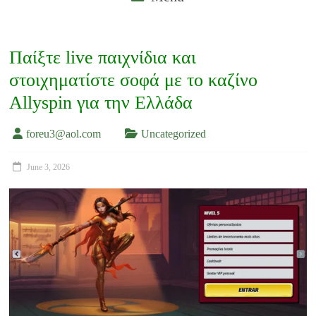
Παίξτε live παιχνίδια και
στοιχηματίστε σοφά με το καζίνο
Allyspin για την Ελλάδα
foreu3@aol.com
Uncategorized
June 3, 2026