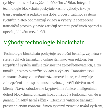
rychlých transakcí a zvýšení hráčského zážitku. Integrací
technologie blockchain poskytuje kasino výhody, jako je
transparentnost a redukovaná doba procesu, zatímco systémy
rychlých plateb optimalizují vklady a výběry. Zabezpečené
transakční protokoly navíc zaručují ochranu peněžních operací a
upevňují důvěru mezi hráči.
Výhody technologie blockchain
Technologie blockchain poskytuje revoluční benefity, zejména v
sféře rychlých transakcí v online gamingovém sektoru. Její
rozptýlená systém snižuje závislost na zprostředkovatelích, a tak
umožňuje skoro okamžité vklady a výplaty. Transakce jsou
zaznamenávány v neměnné záznamové knize, což zvyšuje
zabezpečení a transparentnost a vzbuzuje větší důvěru mezi
klienty. Navíc zabudované kryptování a funkce inteligentních
dohod blockchainu omezují hrozbu fraudů a funkčních omylů a
garantují hladký herní zážitek. Efektivita validace transakcí
prostřednictvím konsenzuálních systémů zkracuje trvání vyřízení,