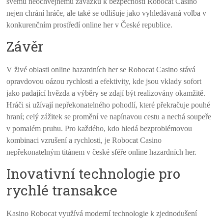
svému neochvějnému závazku k bezpečnosti Robocat Casino
nejen chrání hráče, ale také se odlišuje jako vyhledávaná volba v
konkurenčním prostředí online her v České republice.
Závěr
V živé oblasti online hazardních her se Robocat Casino stává
opravdovou oázou rychlosti a efektivity, kde jsou vklady sofort
jako padající hvězda a výběry se zdají být realizovány okamžitě.
Hráči si užívají nepřekonatelného pohodlí, které překračuje pouhé
hraní; celý zážitek se promění ve napínavou cestu a nechá soupeře
v pomalém pruhu. Pro každého, kdo hledá bezproblémovou
kombinaci vzrušení a rychlosti, je Robocat Casino
nepřekonatelným titánem v české sféře online hazardních her.
Inovativní technologie pro
rychlé transakce
Kasino Robocat využívá moderní technologie k zjednodušení