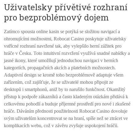
Uživatelsky přívětivé rozhraní
pro bezproblémový dojem
Zatímco spousta online kasin se potýká se složitou navigací a
ohromujícími možnostmi, Robocat Casino poskytuje uživatelsky
vstřícné rozhraní navržené tak, aby vylepšilo herní zážitek pro
hráče v Česku. Toto intuitivní rozvržení využívá snadné nabídky a
jasné ikony, které umožňují jednoduchou navigaci v herních
kategoriích, propagačních akcích a platebních možnostech.
Adaptivní design se kromě toho bezproblémově adaptuje všem
zařízením, což zajišťuje, že se uživatelé mohou připojit ze
desktopů i smartphonů, aniž by to narušilo funkčnost. Okamžitý
přístup k podpoře zákazníků a často kladeným otázkám přidává k
celkovému pohodlí a buduje příjemné prostředí pro nové i zkušené
hráče. Dáváním přednosti použitelnosti Robocat Casino dovoluje
svým uživatelům koncentrovat se na hraní, spíše než se ztrácet ve
komplikacích webu, což v závěru zvyšuje uspokojení hráčů.