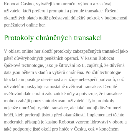
Robocat Casino, vytvářejí konkurenční výhodu a získávají
uživatele, kteří preferují promptní a plynulé transakce. Řešení
okamžitých plateb tudíž představují důležitý pokrok v budoucnosti
peněžnictví online her.
Protokoly chráněných transakcí
V oblasti online her slouží protokoly zabezpečených transakcí jako
páteř důvěryhodných peněžních operací. V kasinu Robocat
špičkové technologie, jako je šifrování SSL, zajišťují, že důvěrná
data jsou během vkladů a výběrů chráněna. Použití technologie
blockchain posiluje otevřenost a snižuje nebezpečí podvodů, což
uživatelům poskytuje samostatně ověřovat transakce. Dvojité
ověřování dále chrání zákaznické účty a potvrzuje, že transakce
mohou zahájit pouze autorizovaní uživatelé. Tyto protokoly
nejenže umožňují rychlé transakce, ale také budují důvěru mezi
hráči, kteří preferují jistotu před okamžitostí. Implementací těchto
moderních přístupů je kasino Robocat vzorem lídrovství v oboru a
také podporuje jisté okolí pro hráče v Česku, což v konečném