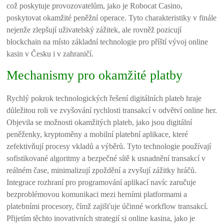
což poskytuje provozovatelům, jako je Robocat Casino,
poskytovat okamžité peněžní operace. Tyto charakteristiky v finále
nejenže zlepšují uživatelský zážitek, ale rovněž pozicují
blockchain na místo základní technologie pro příští vývoj online
kasin v Česku i v zahraničí.
Mechanismy pro okamžité platby
Rychlý pokrok technologických řešení digitálních plateb hraje
důležitou roli ve zvyšování rychlosti transakcí v odvětví online her.
Objevila se možnosti okamžitých plateb, jako jsou digitální
peněženky, kryptoměny a mobilní platební aplikace, které
zefektivňují procesy vkladů a výběrů. Tyto technologie používají
sofistikované algoritmy a bezpečné sítě k usnadnění transakcí v
reálném čase, minimalizují zpoždění a zvyšují zážitky hráčů.
Integrace rozhraní pro programování aplikací navíc zaručuje
bezproblémovou komunikaci mezi herními platformami a
platebními procesory, čímž zajišťuje účinné workflow transakcí.
Přijetím těchto inovativních strategií si online kasina, jako je