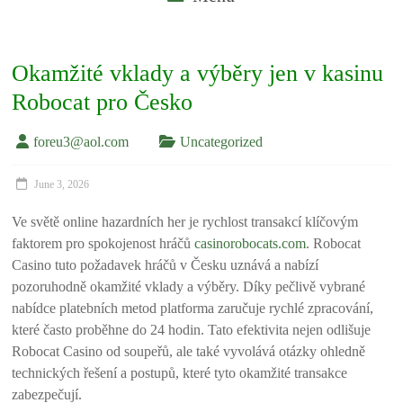
Okamžité vklady a výběry jen v kasinu
Robocat pro Česko
foreu3@aol.com
Uncategorized
June 3, 2026
Ve světě online hazardních her je rychlost transakcí klíčovým
faktorem pro spokojenost hráčů
casinorobocats.com
. Robocat
Casino tuto požadavek hráčů v Česku uznává a nabízí
pozoruhodně okamžité vklady a výběry. Díky pečlivě vybrané
nabídce platebních metod platforma zaručuje rychlé zpracování,
které často proběhne do 24 hodin. Tato efektivita nejen odlišuje
Robocat Casino od soupeřů, ale také vyvolává otázky ohledně
technických řešení a postupů, které tyto okamžité transakce
zabezpečují.