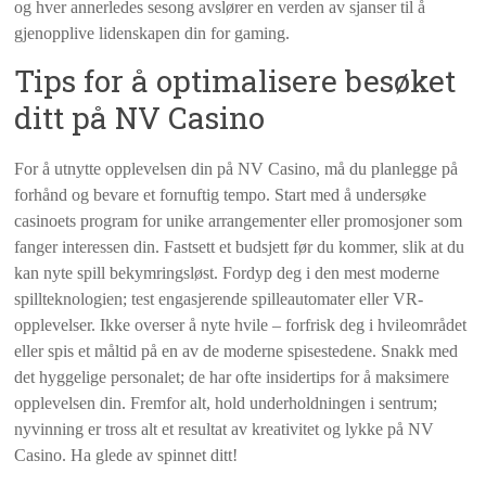
og hver annerledes sesong avslører en verden av sjanser til å
gjenopplive lidenskapen din for gaming.
Tips for å optimalisere besøket
ditt på NV Casino
For å utnytte opplevelsen din på NV Casino, må du planlegge på
forhånd og bevare et fornuftig tempo. Start med å undersøke
casinoets program for unike arrangementer eller promosjoner som
fanger interessen din. Fastsett et budsjett før du kommer, slik at du
kan nyte spill bekymringsløst. Fordyp deg i den mest moderne
spillteknologien; test engasjerende spilleautomater eller VR-
opplevelser. Ikke overser å nyte hvile – forfrisk deg i hvileområdet
eller spis et måltid på en av de moderne spisestedene. Snakk med
det hyggelige personalet; de har ofte insidertips for å maksimere
opplevelsen din. Fremfor alt, hold underholdningen i sentrum;
nyvinning er tross alt et resultat av kreativitet og lykke på NV
Casino. Ha glede av spinnet ditt!