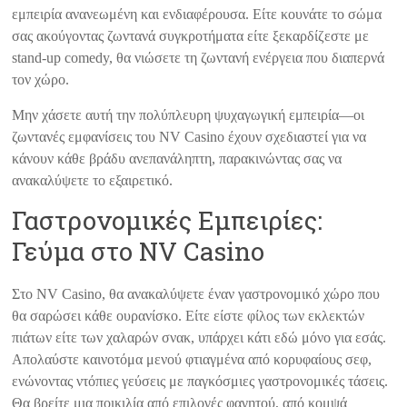
εμπειρία ανανεωμένη και ενδιαφέρουσα. Είτε κουνάτε το σώμα
σας ακούγοντας ζωντανά συγκροτήματα είτε ξεκαρδίζεστε με
stand-up comedy, θα νιώσετε τη ζωντανή ενέργεια που διαπερνά
τον χώρο.
Μην χάσετε αυτή την πολύπλευρη ψυχαγωγική εμπειρία—οι
ζωντανές εμφανίσεις του NV Casino έχουν σχεδιαστεί για να
κάνουν κάθε βράδυ ανεπανάληπτη, παρακινώντας σας να
ανακαλύψετε το εξαιρετικό.
Γαστρονομικές Εμπειρίες:
Γεύμα στο NV Casino
Στο NV Casino, θα ανακαλύψετε έναν γαστρονομικό χώρο που
θα σαρώσει κάθε ουρανίσκο. Είτε είστε φίλος των εκλεκτών
πιάτων είτε των χαλαρών σνακ, υπάρχει κάτι εδώ μόνο για εσάς.
Απολαύστε καινοτόμα μενού φτιαγμένα από κορυφαίους σεφ,
ενώνοντας ντόπιες γεύσεις με παγκόσμιες γαστρονομικές τάσεις.
Θα βρείτε μια ποικιλία από επιλογές φαγητού, από κομψά