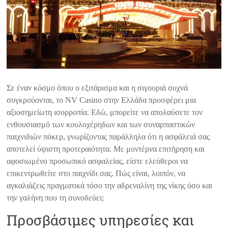
Σε έναν κόσμο όπου ο εξιτάρισμα και η σιγουριά συχνά
συγκρούονται, το NV Casino στην Ελλάδα προσφέρει μια
αξιοσημείωτη ισορροπία. Εδώ, μπορείτε να απολαύσετε τον
ενθουσιασμό των κουλοχέρηδων και των συναρπαστικών
παιχνιδιών πόκερ, γνωρίζοντας παράλληλα ότι η ασφάλειά σας
αποτελεί ύψιστη προτεραιότητα. Με μοντέρνα επιτήρηση και
αφοσιωμένο προσωπικό ασφαλείας, είστε ελεύθεροι να
επικεντρωθείτε στο παιχνίδι σας. Πώς είναι, λοιπόν, να
αγκαλιάζεις πραγματικά τόσο την αδρεναλίνη της νίκης όσο και
την γαλήνη που τη συνοδεύει;
Προσβάσιμες υπηρεσίες και