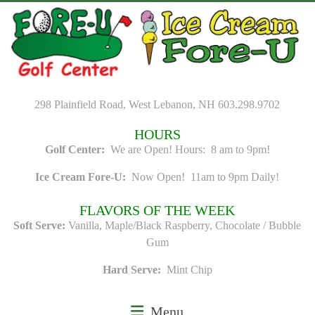
Skip
to
content
298 Plainfield Road, West Lebanon, NH 603.298.9702
HOURS
Golf Center:
We are Open! Hours: 8 am to 9pm!
Ice Cream Fore-U:
Now Open! 11am to 9pm Daily!
FLAVORS OF THE WEEK
Soft Serve:
Vanilla, Maple/Black Raspberry, Chocolate / Bubble
Gum
Hard Serve:
Mint Chip
Menu