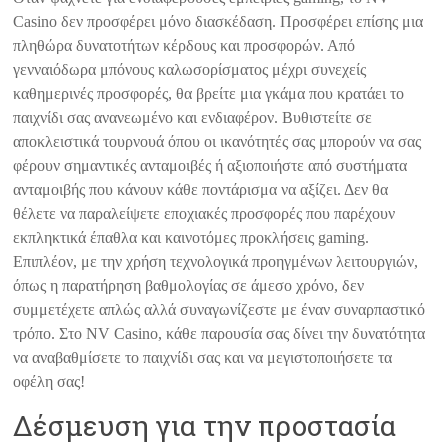
Casino δεν προσφέρει μόνο διασκέδαση. Προσφέρει επίσης μια
πληθώρα δυνατοτήτων κέρδους και προσφορών. Από
γενναιόδωρα μπόνους καλωσορίσματος μέχρι συνεχείς
καθημερινές προσφορές, θα βρείτε μια γκάμα που κρατάει το
παιχνίδι σας ανανεωμένο και ενδιαφέρον. Βυθιστείτε σε
αποκλειστικά τουρνουά όπου οι ικανότητές σας μπορούν να σας
φέρουν σημαντικές ανταμοιβές ή αξιοποιήστε από συστήματα
ανταμοιβής που κάνουν κάθε ποντάρισμα να αξίζει. Δεν θα
θέλετε να παραλείψετε εποχιακές προσφορές που παρέχουν
εκπληκτικά έπαθλα και καινοτόμες προκλήσεις gaming.
Επιπλέον, με την χρήση τεχνολογικά προηγμένων λειτουργιών,
όπως η παρατήρηση βαθμολογίας σε άμεσο χρόνο, δεν
συμμετέχετε απλώς αλλά συναγωνίζεστε με έναν συναρπαστικό
τρόπο. Στο NV Casino, κάθε παρουσία σας δίνει την δυνατότητα
να αναβαθμίσετε το παιχνίδι σας και να μεγιστοποιήσετε τα
οφέλη σας!
Δέσμευση για την προστασία