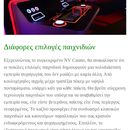
Διάφορες επιλογές παιχνιδιών
Εξερευνώντας το συγκεκριμένο NV Casino, θα ανακαλύψετε ότι
οι ποικίλες επιλογές παιχνιδιού δημιουργούν μια πολυδιάστατη
εμπειρία ψυχαγωγίας που δεν μοιάζει με καμία άλλη. Από
κουλοχέρηδες αιχμής μέχρι τραπέζια πόκερ με υψηλά
πονταρίσματα, υπάρχει κάτι για κάθε παίκτη. Θα βρείτε σύγχρονη
τεχνολογία παιχνιδιών που υπόσχεται να αναβαθμίσει την
εμπειρία σας, είτε είστε βετεράνος παίκτης είτε ένας περίεργος
νεοφερμένος. Το καζίνο προσφέρει ένα συνδυασμό κλασικών
παιχνιδιών και καινοτόμων παραλλαγών που σας κρατούν
ενδιαφερόμενους και ψυχαγωγημένους. Επιπλέον, το
εξυπηρετικό προσωπικό είναι πάντα έτοιμο να σας υποστηρίξει