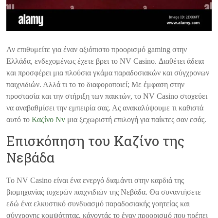
Αν επιθυμείτε για έναν αξιόπιστο προορισμό gaming στην
Ελλάδα, ενδεχομένως έχετε βρει το NV Casino. Διαθέτει άδεια
και προσφέρει μια πλούσια γκάμα παραδοσιακών και σύγχρονων
παιχνιδιών. Αλλά τι το το διαφοροποιεί; Με έμφαση στην
προστασία και την στήριξη των παικτών, το NV Casino στοχεύει
να αναβαθμίσει την εμπειρία σας. Ας ανακαλύψουμε τι καθιστά
αυτό το
Καζίνο Nv
μια ξεχωριστή επιλογή για παίκτες σαν εσάς.
Επισκόπηση του Καζίνο της
Νεβάδα
Το NV Casino είναι ένα ενεργό διαμάντι στην καρδιά της
βιομηχανίας τυχερών παιχνιδιών της Νεβάδα. Θα συναντήσετε
εδώ ένα ελκυστικό συνδυασμό παραδοσιακής γοητείας και
σύγχρονης κομψότητας, κάνοντάς το έναν προορισμό που πρέπει