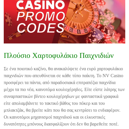
Πλούσιο Χαρτοφυλάκιο Παιχνιδιών
Σε ένα ποιοτικό καζίνο, θα ανακαλύψετε ένα ευρύ χαρτοφυλάκιο
παιχνιδιών που απευθύνεται σε κάθε τύπο παίκτη. Το NV Casino
προσφέρει τα πάντα, από παραδοσιακά επιτραπέζια παιχνίδια
μέχρι τα πιο νέα, καινοτόμα κουλοχέρηδες. Είτε είστε λάτρης των
συναρπαστικών βίντεο κουλοχέρηδων με φανταστικά γραφικά
είτε απολαμβάνετε το τακτικό βάθος του πόκερ και του
μπλακτζάκ, θα βρείτε κάτι που θα σας κεντρίσει το ενδιαφέρον.
Οι καινοτόμοι μηχανισμοί παιχνιδιού και οι ελκυστικές
δυνατότητες μπόνους διασφαλίζουν ότι δεν θα βαρεθείτε ποτέ.