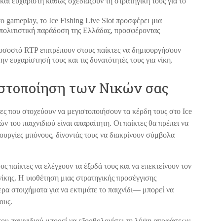
αι ευχάριστη καθώς σχεδιάζουν τη στρατηγική τους για το
gameplay, το Ice Fishing Live Slot προσφέρει μια
 πολιτιστική παράδοση της Ελλάδας, προσφέροντας
ποσοστό RTP επιτρέπουν στους παίκτες να δημιουργήσουν
ν ευχαρίστησή τους και τις δυνατότητές τους για νίκη.
ιστοποίηση των Νικών σας
ες που στοχεύουν να μεγιστοποιήσουν τα κέρδη τους στο Ice
ν του παιχνιδιού είναι απαραίτητη. Οι παίκτες θα πρέπει να
τουργίες μπόνους, δίνοντάς τους να διακρίνουν σύμβολα
ς παίκτες να ελέγχουν τα έξοδά τους και να επεκτείνουν τον
 νίκης. Η υιοθέτηση μιας στρατηγικής προσέγγισης
ρα στοιχήματα για να εκτιμάτε το παιχνίδι— μπορεί να
ους.
του παιχνιδιού μπορεί να εξορθολογίσει τη λήψη αποφάσεων