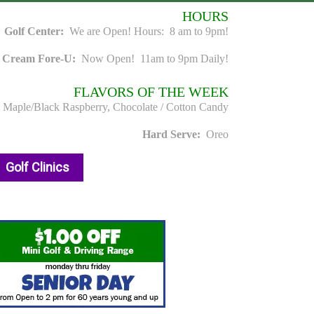
HOURS
Golf Center:
We are Open! Hours: 8 am to 9pm!
e Cream Fore-U:
Now Open! 11am to 9pm Daily!
FLAVORS OF THE WEEK
, Maple/Black Raspberry, Chocolate / Cotton Candy
Hard Serve:
Oreo
Golf Clinics