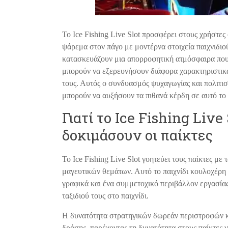
Το Ice Fishing Live Slot προσφέρει στους χρήστες
ψάρεμα στον πάγο με μοντέρνα στοιχεία παιχνιδιο
κατασκευάζουν μια απορροφητική ατμόσφαιρα που
μπορούν να εξερευνήσουν διάφορα χαρακτηριστικά 
τους. Αυτός ο συνδυασμός ψυχαγωγίας και πολιτιστι
μπορούν να αυξήσουν τα πιθανά κέρδη σε αυτό το 
Γιατί το Ice Fishing Live
δοκιμάσουν οι παίκτες
Το Ice Fishing Live Slot γοητεύει τους παίκτες μ
μαγευτικών θεμάτων. Αυτό το παιχνίδι κουλοχέρη
γραφικά και ένα συμμετοχικό περιβάλλον εργασίας
ταξιδιού τους στο παιχνίδι.
Η δυνατότητα στρατηγικών δωρεάν περιστροφών κ
δράσης, παρέχοντας τη δυνατότητα στους παίκτες ν