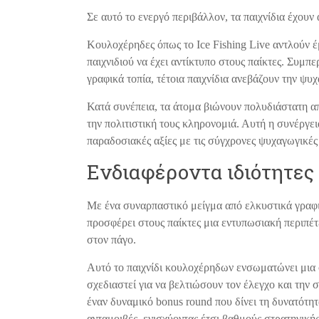
Σε αυτό το ενεργό περιβάλλον, τα παιχνίδια έχουν
Κουλοχέρηδες όπως το Ice Fishing Live αντλούν έ
παιχνιδιού να έχει αντίκτυπο στους παίκτες. Συμπ
γραφικά τοπία, τέτοια παιχνίδια ανεβάζουν την ψυ
Κατά συνέπεια, τα άτομα βιώνουν πολυδιάστατη α
την πολιτιστική τους κληρονομιά. Αυτή η συνέργεια
παραδοσιακές αξίες με τις σύγχρονες ψυχαγωγικές
Ενδιαφέροντα ιδιότητες τ
Με ένα συναρπαστικό μείγμα από ελκυστικά γραφικ
προσφέρει στους παίκτες μια εντυπωσιακή περιπέ
στον πάγο.
Αυτό το παιχνίδι κουλοχέρηδων ενσωματώνει μια
σχεδιαστεί για να βελτιώσουν τον έλεγχο και την 
έναν δυναμικό bonus round που δίνει τη δυνατότη
ανταμοιβές, ενισχύοντας έτσι βαθμούς στρατηγική