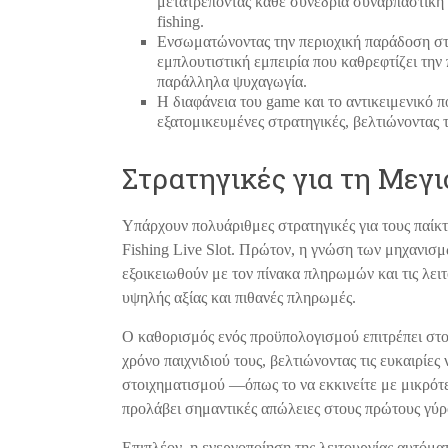
μετατρέποντας κάθε συνεδρία συναρπαστική κ
fishing.
Ενσωματώνοντας την περιοχική παράδοση στο 
εμπλουτιστική εμπειρία που καθρεφτίζει την
παράλληλα ψυχαγωγία.
Η διαφάνεια του game και το αντικειμενικό 
εξατομικευμένες στρατηγικές, βελτιώνοντας τη
Στρατηγικές για τη Μεγ
Υπάρχουν πολυάριθμες στρατηγικές για τους παίκτ
Fishing Live Slot. Πρώτον, η γνώση των μηχανισμώ
εξοικειωθούν με τον πίνακα πληρωμών και τις λει
υψηλής αξίας και πιθανές πληρωμές.
Ο καθορισμός ενός προϋπολογισμού επιτρέπει στου
χρόνο παιχνιδιού τους, βελτιώνοντας τις ευκαιρίες
στοιχηματισμού —όπως το να εκκινείτε με μικρότε
προλάβει σημαντικές απώλειες στους πρώτους γύρ
Επιπλέον, η ενεργοποίηση της λειτουργίας αυτόμα