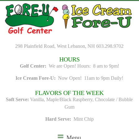
Skip
to
content
298 Plainfield Road, West Lebanon, NH 603.298.9702
HOURS
Golf Center:
We are Open! Hours: 8 am to 9pm!
Ice Cream Fore-U:
Now Open! 11am to 9pm Daily!
FLAVORS OF THE WEEK
Soft Serve:
Vanilla, Maple/Black Raspberry, Chocolate / Bubble
Gum
Hard Serve:
Mint Chip
Menu