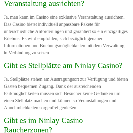
Veranstaltung ausrichten?
Ja, man kann im Casino eine exklusive Veranstaltung ausrichten.
Das Casino bietet individuell anpassbare Pakete für
unterschiedliche Anforderungen und garantiert so ein einzigartiges
Erlebnis. Es wird empfohlen, sich bezüglich genauer
Informationen und Buchungsmöglichkeiten mit dem Verwaltung
in Verbindung zu setzen.
Gibt es Stellplätze am Ninlay Casino?
Ja, Stellplätze stehen am Austragungsort zur Verfügung und bieten
Gästen bequemen Zugang. Dank der ausreichenden
Parkmöglichkeiten müssen sich Besucher keine Gedanken um
einen Stellplatz machen und können so Veranstaltungen und
Annehmlichkeiten sorgenfrei genießen.
Gibt es im Ninlay Casino
Raucherzonen?