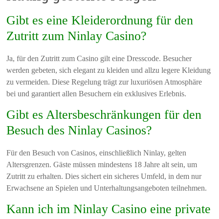
Gibt es eine Kleiderordnung für den
Zutritt zum Ninlay Casino?
Ja, für den Zutritt zum Casino gilt eine Dresscode. Besucher
werden gebeten, sich elegant zu kleiden und allzu legere Kleidung
zu vermeiden. Diese Regelung trägt zur luxuriösen Atmosphäre
bei und garantiert allen Besuchern ein exklusives Erlebnis.
Gibt es Altersbeschränkungen für den
Besuch des Ninlay Casinos?
Für den Besuch von Casinos, einschließlich Ninlay, gelten
Altersgrenzen. Gäste müssen mindestens 18 Jahre alt sein, um
Zutritt zu erhalten. Dies sichert ein sicheres Umfeld, in dem nur
Erwachsene an Spielen und Unterhaltungsangeboten teilnehmen.
Kann ich im Ninlay Casino eine private