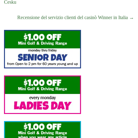
Česku
Recensione del servizio clienti del casinò Winner in Italia
→