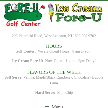
Skip
to
content
298 Plainfield Road, West Lebanon, NH 603.298.9702
HOURS
Golf Center:
We are Open! Hours: 8 am to 9pm!
Ice Cream Fore-U:
Now Open! 11am to 9pm Daily!
FLAVORS OF THE WEEK
Soft Serve:
Vanilla, Maple/Black Raspberry, Chocolate / Bubble
Gum
Hard Serve:
Mint Chip
Menu