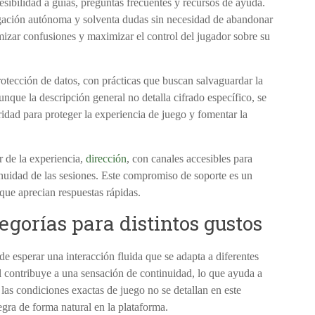
sibilidad a guías, preguntas frecuentes y recursos de ayuda.
gación autónoma y solventa dudas sin necesidad de abandonar
mizar confusiones y maximizar el control del jugador sobre su
rotección de datos, con prácticas que buscan salvaguardar la
nque la descripción general no detalla cifrado específico, se
idad para proteger la experiencia de juego y fomentar la
r de la experiencia,
dirección
, con canales accesibles para
tinuidad de las sesiones. Este compromiso de soporte es un
 que aprecian respuestas rápidas.
egorías para distintos gustos
e esperar una interacción fluida que se adapta a diferentes
il contribuye a una sensación de continuidad, lo que ayuda a
las condiciones exactas de juego no se detallan en este
egra de forma natural en la plataforma.