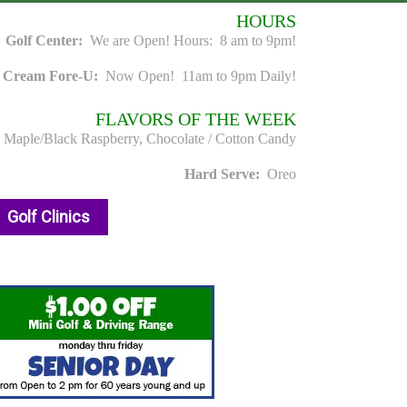
HOURS
Golf Center:
We are Open! Hours: 8 am to 9pm!
e Cream Fore-U:
Now Open! 11am to 9pm Daily!
FLAVORS OF THE WEEK
, Maple/Black Raspberry, Chocolate / Cotton Candy
Hard Serve:
Oreo
Golf Clinics