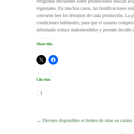
Preguntas frecuentes sobre promociones buscan aclar
regionales. En muchos casos, las bonificaciones est
conviene leer los términos de cada promoción. La pl
condiciones habituales, para que el usuario compr
informado reduce malentendidos y permite decidir 
Share this:
Like this:
Loading…
←
Devises disponibles et limites de mise au casino 