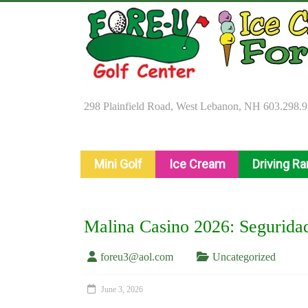
Skip
to
content
298 Plainfield Road, West Lebanon, NH 603.298.
Mini Golf
Ice Cream
Driving R
Malina Casino 2026: Seguridad
foreu3@aol.com
Uncategorized
June 3, 2026