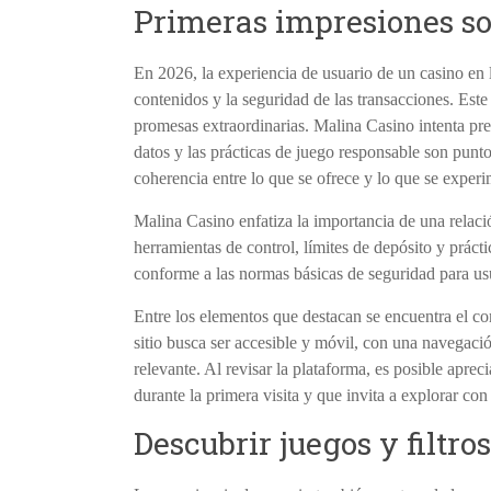
Primeras impresiones so
En 2026, la experiencia de usuario de un casino en lí
contenidos y la seguridad de las transacciones. Este
promesas extraordinarias. Malina Casino intenta pre
datos y las prácticas de juego responsable son punt
coherencia entre lo que se ofrece y lo que se experi
Malina Casino enfatiza la importancia de una relació
herramientas de control, límites de depósito y prá
conforme a las normas básicas de seguridad para usu
Entre los elementos que destacan se encuentra el co
sitio busca ser accesible y móvil, con una navegació
relevante. Al revisar la plataforma, es posible aprec
durante la primera visita y que invita a explorar con
Descubrir juegos y filtros