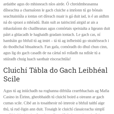
ardaithe agus do mhisneach níos airde. Ó chreidmheasanna
dílseachta a charnaíonn le gach cluiche a imríonn tú go bónais
seachtainiúla a iontas ort díreach nuair is gá duit iad, is é an aidhm
ná do spraoi a mhéadú. Bain sult as tairiscintí airgid ar ais a
mhaolaíonn do chaillteanas agus comórtais speisialta a ligeann duit
páirt a ghlacadh le haghaidh gradam iontach. Le gach cas, ní
hamháin go bhfuil tú ag imirt – tá tú ag infheistiú go straitéiseach i
do thodhchaí bhuaiteach. Fan gafa, comóradh do dhul chun cinn,
agus lig do gach casadh de na cártaí nó rolladh na ndísle tú a
stiúradh chuig luach saothair eisceachtúla!
Cluichí Tábla do Gach Leibhéal
Scile
Agus tú ag iniúchadh na roghanna difriúla cearrbhachais ag Mafia
Casino in Éirinn, gheobhaidh tú cluichí boird a oireann ar gach
cumas scile. Cibé an is tosaitheoir nó imreoir a bhfuil taithí aige
thú, tá rud éigin ann duit. Tosaigh le cluichí clasaiceacha simplí