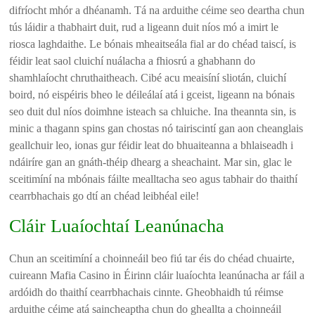
difríocht mhór a dhéanamh. Tá na arduithe céime seo deartha chun
tús láidir a thabhairt duit, rud a ligeann duit níos mó a imirt le
riosca laghdaithe. Le bónais mheaitseála fial ar do chéad taiscí, is
féidir leat saol cluichí nuálacha a fhiosrú a ghabhann do
shamhlaíocht chruthaitheach. Cibé acu meaisíní sliotán, cluichí
boird, nó eispéiris bheo le déileálaí atá i gceist, ligeann na bónais
seo duit dul níos doimhne isteach sa chluiche. Ina theannta sin, is
minic a thagann spins gan chostas nó tairiscintí gan aon cheanglais
geallchuir leo, ionas gur féidir leat do bhuaiteanna a bhlaiseadh i
ndáiríre gan an gnáth-théip dhearg a sheachaint. Mar sin, glac le
sceitimíní na mbónais fáilte mealltacha seo agus tabhair do thaithí
cearrbhachais go dtí an chéad leibhéal eile!
Cláir Luaíochtaí Leanúnacha
Chun an sceitimíní a choinneáil beo fiú tar éis do chéad chuairte,
cuireann Mafia Casino in Éirinn cláir luaíochta leanúnacha ar fáil a
ardóidh do thaithí cearrbhachais cinnte. Gheobhaidh tú réimse
arduithe céime atá saincheaptha chun do gheallta a choinneáil