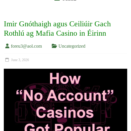
Imir Gnóthaigh agus Ceiliúir Gach
Rothlú ag Mafia Casino in Éirinn
foreu3@aol.com
Uncategorized
June 3, 2026