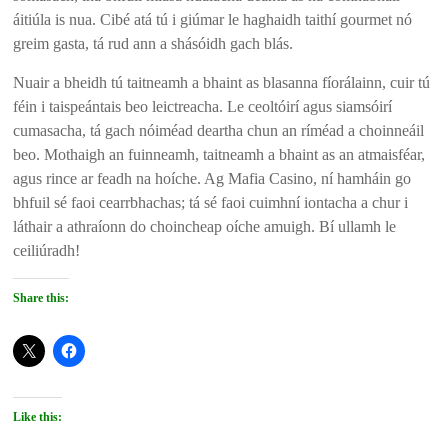
áitiúla is nua. Cibé atá tú i giúmar le haghaidh taithí gourmet nó
greim gasta, tá rud ann a shásóidh gach blás.
Nuair a bheidh tú taitneamh a bhaint as blasanna fíorálainn, cuir tú
féin i taispeántais beo leictreacha. Le ceoltóirí agus siamsóirí
cumasacha, tá gach nóiméad deartha chun an ríméad a choinneáil
beo. Mothaigh an fuinneamh, taitneamh a bhaint as an atmaisféar,
agus rince ar feadh na hoíche. Ag Mafia Casino, ní hamháin go
bhfuil sé faoi cearrbhachas; tá sé faoi cuimhní iontacha a chur i
láthair a athraíonn do choincheap oíche amuigh. Bí ullamh le
ceiliúradh!
Share this:
Like this: