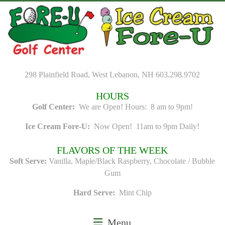
Skip
to
content
298 Plainfield Road, West Lebanon, NH 603.298.9702
HOURS
Golf Center:
We are Open! Hours: 8 am to 9pm!
Ice Cream Fore-U:
Now Open! 11am to 9pm Daily!
FLAVORS OF THE WEEK
Soft Serve:
Vanilla, Maple/Black Raspberry, Chocolate / Bubble
Gum
Hard Serve:
Mint Chip
Menu