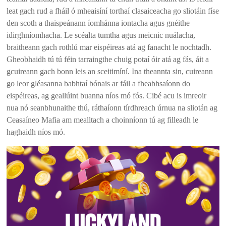
leat gach rud a fháil ó mheaisíní torthaí clasaiceacha go sliotáin físe
den scoth a thaispeánann íomhánna iontacha agus gnéithe
idirghníomhacha. Le scéalta tumtha agus meicnic nuálacha,
braitheann gach rothlú mar eispéireas atá ag fanacht le nochtadh.
Gheobhaidh tú tú féin tarraingthe chuig potaí óir atá ag fás, áit a
gcuireann gach bonn leis an sceitimíní. Ina theannta sin, cuireann
go leor gléasanna babhtaí bónais ar fáil a fheabhsaíonn do
eispéireas, ag geallúint buanna níos mó fós. Cibé acu is imreoir
nua nó seanbhunaithe thú, ráthaíonn tírdhreach úrnua na sliotán ag
Ceasaíneo Mafia am mealltach a choinníonn tú ag filleadh le
haghaidh níos mó.