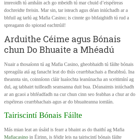
imreoidh tú amháin ach go mbeidh tú mar chuid d’eispéireas
dochreidte freisin. Mar sin, tar isteach agus déan iniúchadh ar a
bhfuil ag tarlú ag Mafia Casino; is cinnte go bhfaighidh tú rud a
spreagann do spiorad eachtrúil!
Arduithe Céime agus Bónais
chun Do Bhuaite a Mhéadú
Nuair a thosaíonn tú ag Mafia Casino, gheobhaidh tú fáilte bónais
spreagúla atá ag fanacht leat do thús cearrbhachais a fheabhsú. Ina
theannta sin, coinníonn cláir luaíochta leanúnacha an sceitimíní ag
dul, ag tabhairt tuilleadh seansanna duit bua. Déanaimis iniúchadh
ar an gcaoi a bhféadfadh na cur chun cinn seo feabhas a chur ar do
eispéireas cearrbhachais agus ar do bhuaiteanna iomlán.
Tairiscintí Bónais Fáilte
Más mian leat an úsáid is fearr a bhaint as do thaithí ag Mafia
Mafiacasino
in Éirinn, is féidir leis na tairiscintí bónais fáilte