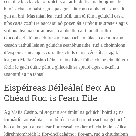
cosúil le blackjack nó roulette, áit ar féidir leat na bunghnéithe
bunúsacha a mháistir go tapa agus taitneamh a bhaint as an sult
gan an brú. Más mian leat eachtrúil, tum tú féin i gcluichí casta
níos casta cosúil le baccarat nó poker, áit ar féidir le straitéis agus
scil buaiteanna corraitheacha a bheith mar thoradh orthu.
Gheobhaidh tú amach freisin leaganacha nuálacha a chuireann
casadh uathúil leis an gcluiche seanbhunaithe, rud a choinníonn
d’eispéireas nua agus corraitheach. Is cuma cén stíl atá agat,
leagann Mafia Casino béim ar atmaisféar fáilteach, ag cinntiú gur
féidir le gach duine páirt a ghlacadh sa spraoi agus a n-ádh a
shaothrú ag na táblaí.
Eispéireas Déileálaí Beo: An
Chéad Rud is Fearr Eile
Ag Mafia Casino, ní stopann sceitimíní na gcluichí boird ag na
formáidí traidisiúnta. Tum tú féin i saol corraitheach na gcluichí
beo a thugann atmaisféar fíor ceasaíneo díreach chuig do scáileán.
Idirghníomhóidh le fíor-dhéileálaithe i fíor-am, rud a chruthaíonn