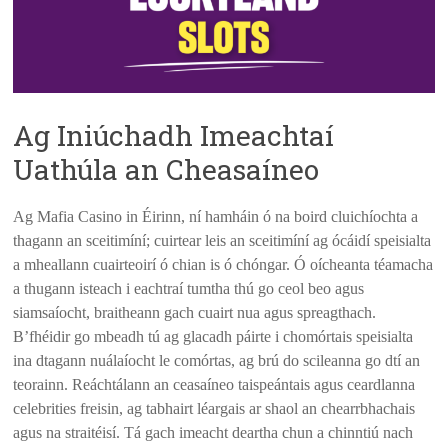
Ag Iniúchadh Imeachtaí
Uathúla an Cheasaíneo
Ag Mafia Casino in Éirinn, ní hamháin ó na boird cluichíochta a
thagann an sceitimíní; cuirtear leis an sceitimíní ag ócáidí speisialta
a mheallann cuairteoirí ó chian is ó chóngar. Ó oícheanta téamacha
a thugann isteach i eachtraí tumtha thú go ceol beo agus
siamsaíocht, braitheann gach cuairt nua agus spreagthach.
B’fhéidir go mbeadh tú ag glacadh páirte i chomórtais speisialta
ina dtagann nuálaíocht le comórtas, ag brú do scileanna go dtí an
teorainn. Reáchtálann an ceasaíneo taispeántais agus ceardlanna
celebrities freisin, ag tabhairt léargais ar shaol an chearrbhachais
agus na straitéisí. Tá gach imeacht deartha chun a chinntiú nach