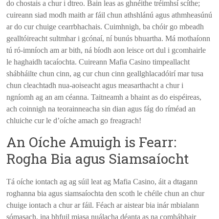
do chostais a chur i dtreo. Bain leas as ghnéithe tréimhsí scíthe;
cuireann siad modh maith ar fáil chun athshlánú agus athmheasúnú
ar do cur chuige cearrbhachais. Cuimhnigh, ba chóir go mbeadh
gealltóireacht sultmhar i gcónaí, ní bunús bhuartha. Má mothaíonn
tú ró-imníoch am ar bith, ná bíodh aon leisce ort dul i gcomhairle
le haghaidh tacaíochta. Cuireann Mafia Casino timpeallacht
shábháilte chun cinn, ag cur chun cinn geallghlacadóirí mar tusa
chun cleachtadh nua-aoiseacht agus measarthacht a chur i
ngníomh ag an am céanna. Taitneamh a bhaint as do eispéireas,
ach coinnigh na teorainneacha sin dian agus fág do ríméad an
chluiche cur le d’oíche amach go freagrach!
An Oíche Amuigh is Fearr:
Rogha Bia agus Siamsaíocht
Tá oíche iontach ag ag súil leat ag Mafia Casino, áit a dtagann
roghanna bia agus siamsaíochta den scoth le chéile chun an chur
chuige iontach a chur ar fáil. Féach ar aistear bia inár mbialann
sómasach, ina bhfuil miasa nuálacha déanta as na comhábhair