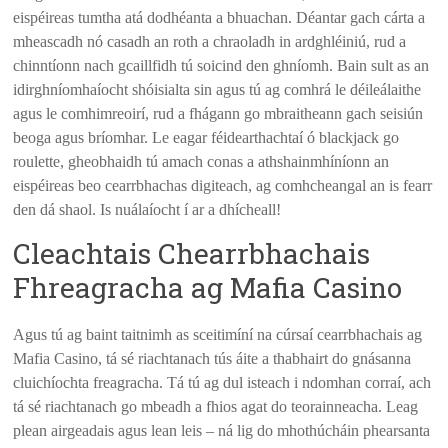
eispéireas tumtha atá dodhéanta a bhuachan. Déantar gach cárta a
mheascadh nó casadh an roth a chraoladh in ardghléiniú, rud a
chinntíonn nach gcaillfidh tú soicind den ghníomh. Bain sult as an
idirghníomhaíocht shóisialta sin agus tú ag comhrá le déileálaithe
agus le comhimreoirí, rud a fhágann go mbraitheann gach seisiún
beoga agus bríomhar. Le eagar féidearthachtaí ó blackjack go
roulette, gheobhaidh tú amach conas a athshainmhíníonn an
eispéireas beo cearrbhachas digiteach, ag comhcheangal an is fearr
den dá shaol. Is nuálaíocht í ar a dhícheall!
Cleachtais Chearrbhachais
Fhreagracha ag Mafia Casino
Agus tú ag baint taitnimh as sceitimíní na cúrsaí cearrbhachais ag
Mafia Casino, tá sé riachtanach tús áite a thabhairt do gnásanna
cluichíochta freagracha. Tá tú ag dul isteach i ndomhan corraí, ach
tá sé riachtanach go mbeadh a fhios agat do teorainneacha. Leag
plean airgeadais agus lean leis – ná lig do mhothúcháin phearsanta