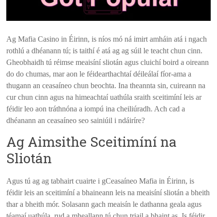
Ag Mafia Casino in Éirinn, is níos mó ná imirt amháin atá i ngach
rothlú a dhéanann tú; is taithí é atá ag ag súil le teacht chun cinn.
Gheobhaidh tú réimse meaisíní sliotán agus cluichí boird a oireann
do do chumas, mar aon le féidearthachtaí déileálaí fíor-ama a
thugann an ceasaíneo chun beochta. Ina theannta sin, cuireann na
cur chun cinn agus na himeachtaí uathúla sraith sceitimíní leis ar
féidir leo aon tráthnóna a iompú ina cheiliúradh. Ach cad a
dhéanann an ceasaíneo seo sainiúil i ndáiríre?
Ag Aimsithe Sceitimíní na
Sliotán
Agus tú ag ag tabhairt cuairte i gCeasaíneo Mafia in Éirinn, is
féidir leis an sceitimíní a bhaineann leis na meaisíní sliotán a bheith
thar a bheith mór. Solasann gach meaisín le dathanna geala agus
téamaí uathúla, rud a mheallann tú chun triail a bhaint as. Is féidir