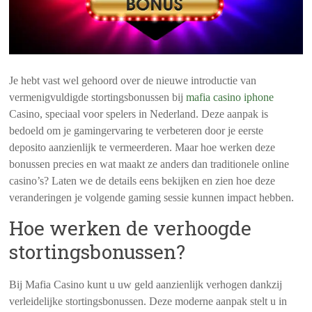
Je hebt vast wel gehoord over de nieuwe introductie van
vermenigvuldigde stortingsbonussen bij
mafia casino iphone
Casino, speciaal voor spelers in Nederland. Deze aanpak is
bedoeld om je gamingervaring te verbeteren door je eerste
deposito aanzienlijk te vermeerderen. Maar hoe werken deze
bonussen precies en wat maakt ze anders dan traditionele online
casino’s? Laten we de details eens bekijken en zien hoe deze
veranderingen je volgende gaming sessie kunnen impact hebben.
Hoe werken de verhoogde
stortingsbonussen?
Bij Mafia Casino kunt u uw geld aanzienlijk verhogen dankzij
verleidelijke stortingsbonussen. Deze moderne aanpak stelt u in