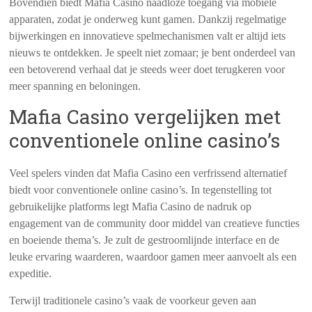
Bovendien biedt Mafia Casino naadloze toegang via mobiele
apparaten, zodat je onderweg kunt gamen. Dankzij regelmatige
bijwerkingen en innovatieve spelmechanismen valt er altijd iets
nieuws te ontdekken. Je speelt niet zomaar; je bent onderdeel van
een betoverend verhaal dat je steeds weer doet terugkeren voor
meer spanning en beloningen.
Mafia Casino vergelijken met
conventionele online casino’s
Veel spelers vinden dat Mafia Casino een verfrissend alternatief
biedt voor conventionele online casino’s. In tegenstelling tot
gebruikelijke platforms legt Mafia Casino de nadruk op
engagement van de community door middel van creatieve functies
en boeiende thema’s. Je zult de gestroomlijnde interface en de
leuke ervaring waarderen, waardoor gamen meer aanvoelt als een
expeditie.
Terwijl traditionele casino’s vaak de voorkeur geven aan