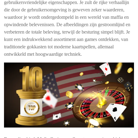
gebruikersvriendelijke eigenschappen. Je zult de rijke verhaallijn
die door de gebruikersomgeving is geweven zeker waarderen,
waardoor je wordt ondergedompeld in een wereld van maffia en
opwindende belevenissen. De afbeeldingen zijn gestroomlijnd en
verbeteren de totale beleving, terwijl de besturing simpel blijft. Je
kunt een indrukwekkend assortiment aan games ontdekken, van
traditionele gokkasten tot moderne kaartspellen, allemaal
ontwikkeld met hoogwaardige techniek.