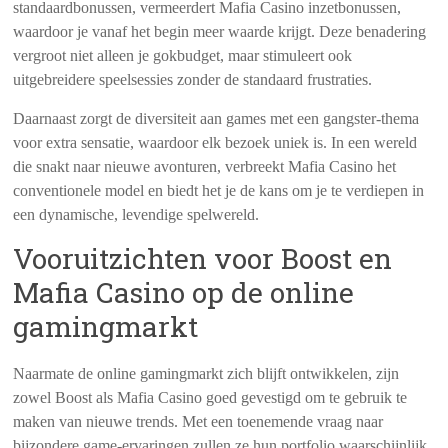
standaardbonussen, vermeerdert Mafia Casino inzetbonussen,
waardoor je vanaf het begin meer waarde krijgt. Deze benadering
vergroot niet alleen je gokbudget, maar stimuleert ook
uitgebreidere speelsessies zonder de standaard frustraties.
Daarnaast zorgt de diversiteit aan games met een gangster-thema
voor extra sensatie, waardoor elk bezoek uniek is. In een wereld
die snakt naar nieuwe avonturen, verbreekt Mafia Casino het
conventionele model en biedt het je de kans om je te verdiepen in
een dynamische, levendige spelwereld.
Vooruitzichten voor Boost en
Mafia Casino op de online
gamingmarkt
Naarmate de online gamingmarkt zich blijft ontwikkelen, zijn
zowel Boost als Mafia Casino goed gevestigd om te gebruik te
maken van nieuwe trends. Met een toenemende vraag naar
bijzondere game-ervaringen zullen ze hun portfolio waarschijnlijk