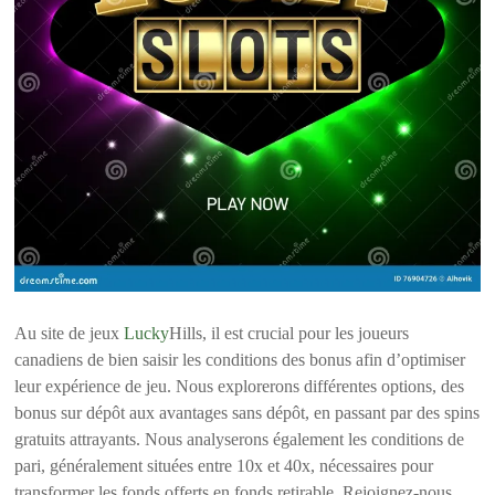
Au site de jeux
Lucky
Hills, il est crucial pour les joueurs
canadiens de bien saisir les conditions des bonus afin d’optimiser
leur expérience de jeu. Nous explorerons différentes options, des
bonus sur dépôt aux avantages sans dépôt, en passant par des spins
gratuits attrayants. Nous analyserons également les conditions de
pari, généralement situées entre 10x et 40x, nécessaires pour
transformer les fonds offerts en fonds retirable. Rejoignez-nous