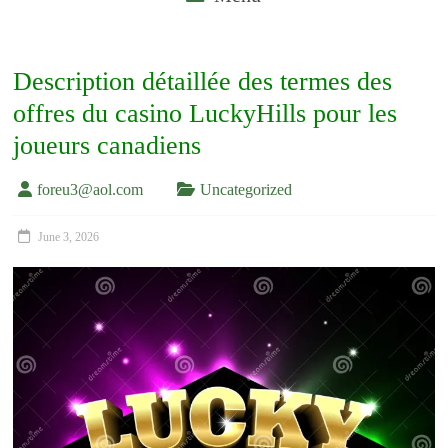
Description détaillée des termes des
offres du casino LuckyHills pour les
joueurs canadiens
foreu3@aol.com
Uncategorized
June 3, 2026