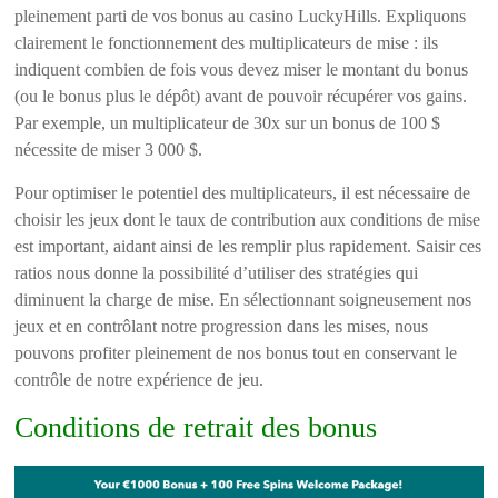
pleinement parti de vos bonus au casino LuckyHills. Expliquons
clairement le fonctionnement des multiplicateurs de mise : ils
indiquent combien de fois vous devez miser le montant du bonus
(ou le bonus plus le dépôt) avant de pouvoir récupérer vos gains.
Par exemple, un multiplicateur de 30x sur un bonus de 100 $
nécessite de miser 3 000 $.
Pour optimiser le potentiel des multiplicateurs, il est nécessaire de
choisir les jeux dont le taux de contribution aux conditions de mise
est important, aidant ainsi de les remplir plus rapidement. Saisir ces
ratios nous donne la possibilité d’utiliser des stratégies qui
diminuent la charge de mise. En sélectionnant soigneusement nos
jeux et en contrôlant notre progression dans les mises, nous
pouvons profiter pleinement de nos bonus tout en conservant le
contrôle de notre expérience de jeu.
Conditions de retrait des bonus