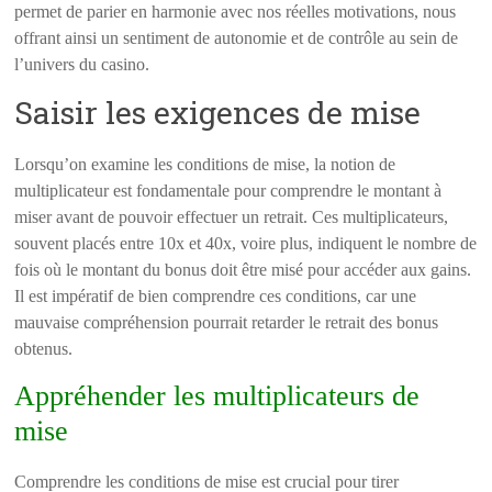
permet de parier en harmonie avec nos réelles motivations, nous
offrant ainsi un sentiment de autonomie et de contrôle au sein de
l’univers du casino.
Saisir les exigences de mise
Lorsqu’on examine les conditions de mise, la notion de
multiplicateur est fondamentale pour comprendre le montant à
miser avant de pouvoir effectuer un retrait. Ces multiplicateurs,
souvent placés entre 10x et 40x, voire plus, indiquent le nombre de
fois où le montant du bonus doit être misé pour accéder aux gains.
Il est impératif de bien comprendre ces conditions, car une
mauvaise compréhension pourrait retarder le retrait des bonus
obtenus.
Appréhender les multiplicateurs de
mise
Comprendre les conditions de mise est crucial pour tirer