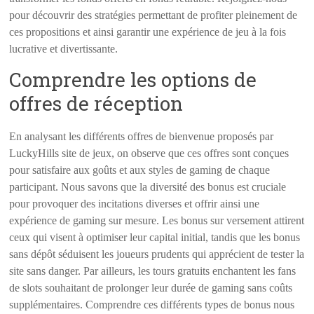
pour découvrir des stratégies permettant de profiter pleinement de
ces propositions et ainsi garantir une expérience de jeu à la fois
lucrative et divertissante.
Comprendre les options de
offres de réception
En analysant les différents offres de bienvenue proposés par
LuckyHills site de jeux, on observe que ces offres sont conçues
pour satisfaire aux goûts et aux styles de gaming de chaque
participant. Nous savons que la diversité des bonus est cruciale
pour provoquer des incitations diverses et offrir ainsi une
expérience de gaming sur mesure. Les bonus sur versement attirent
ceux qui visent à optimiser leur capital initial, tandis que les bonus
sans dépôt séduisent les joueurs prudents qui apprécient de tester la
site sans danger. Par ailleurs, les tours gratuits enchantent les fans
de slots souhaitant de prolonger leur durée de gaming sans coûts
supplémentaires. Comprendre ces différents types de bonus nous