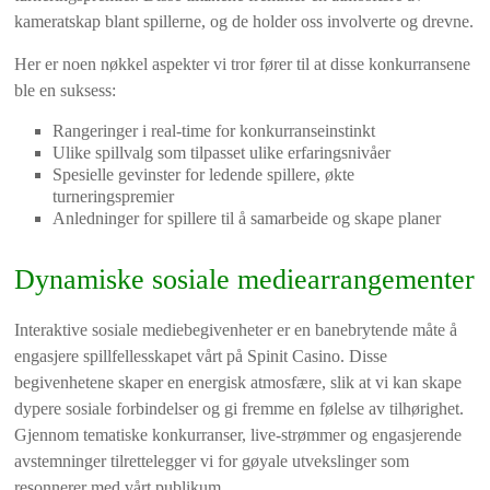
kameratskap blant spillerne, og de holder oss involverte og drevne.
Her er noen nøkkel aspekter vi tror fører til at disse konkurransene
ble en suksess:
Rangeringer i real-time for konkurranseinstinkt
Ulike spillvalg som tilpasset ulike erfaringsnivåer
Spesielle gevinster for ledende spillere, økte
turneringspremier
Anledninger for spillere til å samarbeide og skape planer
Dynamiske sosiale mediearrangementer
Interaktive sosiale mediebegivenheter er en banebrytende måte å
engasjere spillfellesskapet vårt på Spinit Casino. Disse
begivenhetene skaper en energisk atmosfære, slik at vi kan skape
dypere sosiale forbindelser og gi fremme en følelse av tilhørighet.
Gjennom tematiske konkurranser, live-strømmer og engasjerende
avstemninger tilrettelegger vi for gøyale utvekslinger som
resonnerer med vårt publikum.