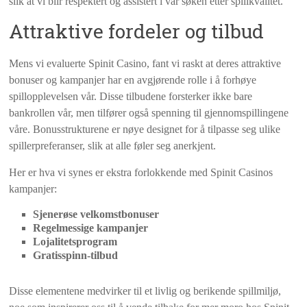
slik at vi blir respektert og assistert i vår søken etter spillkvalitet.
Attraktive fordeler og tilbud
Mens vi evaluerte Spinit Casino, fant vi raskt at deres attraktive
bonuser og kampanjer har en avgjørende rolle i å forhøye
spillopplevelsen vår. Disse tilbudene forsterker ikke bare
bankrollen vår, men tilfører også spenning til gjennomspillingene
våre. Bonusstrukturene er nøye designet for å tilpasse seg ulike
spillerpreferanser, slik at alle føler seg anerkjent.
Her er hva vi synes er ekstra forlokkende med Spinit Casinos
kampanjer:
Sjenerøse velkomstbonuser
Regelmessige kampanjer
Lojalitetsprogram
Gratisspinn-tilbud
Disse elementene medvirker til et livlig og berikende spillmiljø,