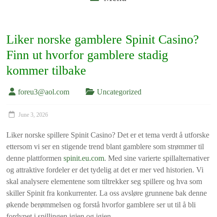
Liker norske gamblere Spinit Casino?
Finn ut hvorfor gamblere stadig
kommer tilbake
foreu3@aol.com
Uncategorized
June 3, 2026
Liker norske spillere Spinit Casino? Det er et tema verdt å utforske
ettersom vi ser en stigende trend blant gamblere som strømmer til
denne plattformen
spinit.eu.com
. Med sine varierte spillalternativer
og attraktive fordeler er det tydelig at det er mer ved historien. Vi
skal analysere elementene som tiltrekker seg spillere og hva som
skiller Spinit fra konkurrenter. La oss avsløre grunnene bak denne
økende berømmelsen og forstå hvorfor gamblere ser ut til å bli
fordypet i spillingen igjen og igjen.