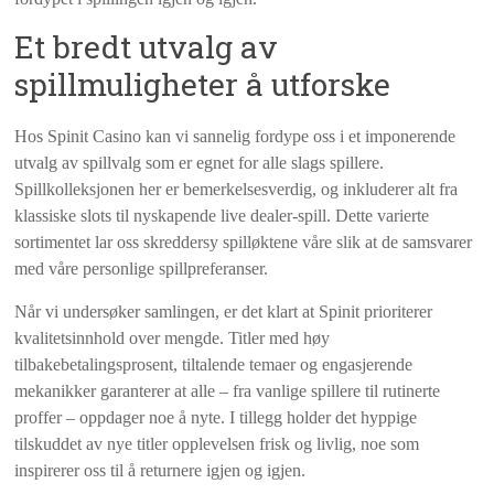
Et bredt utvalg av
spillmuligheter å utforske
Hos Spinit Casino kan vi sannelig fordype oss i et imponerende
utvalg av spillvalg som er egnet for alle slags spillere.
Spillkolleksjonen her er bemerkelsesverdig, og inkluderer alt fra
klassiske slots til nyskapende live dealer-spill. Dette varierte
sortimentet lar oss skreddersy spilløktene våre slik at de samsvarer
med våre personlige spillpreferanser.
Når vi undersøker samlingen, er det klart at Spinit prioriterer
kvalitetsinnhold over mengde. Titler med høy
tilbakebetalingsprosent, tiltalende temaer og engasjerende
mekanikker garanterer at alle – fra vanlige spillere til rutinerte
proffer – oppdager noe å nyte. I tillegg holder det hyppige
tilskuddet av nye titler opplevelsen frisk og livlig, noe som
inspirerer oss til å returnere igjen og igjen.