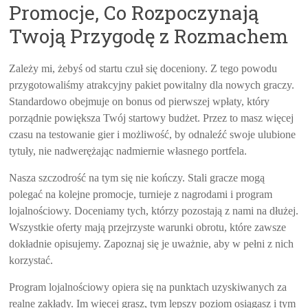
Promocje, Co Rozpoczynają
Twoją Przygodę z Rozmachem
Zależy mi, żebyś od startu czuł się doceniony. Z tego powodu
przygotowaliśmy atrakcyjny pakiet powitalny dla nowych graczy.
Standardowo obejmuje on bonus od pierwszej wpłaty, który
porządnie powiększa Twój startowy budżet. Przez to masz więcej
czasu na testowanie gier i możliwość, by odnaleźć swoje ulubione
tytuły, nie nadwerężając nadmiernie własnego portfela.
Nasza szczodrość na tym się nie kończy. Stali gracze mogą
polegać na kolejne promocje, turnieje z nagrodami i program
lojalnościowy. Doceniamy tych, którzy pozostają z nami na dłużej.
Wszystkie oferty mają przejrzyste warunki obrotu, które zawsze
dokładnie opisujemy. Zapoznaj się je uważnie, aby w pełni z nich
korzystać.
Program lojalnościowy opiera się na punktach uzyskiwanych za
realne zakłady. Im więcej grasz, tym lepszy poziom osiągasz i tym