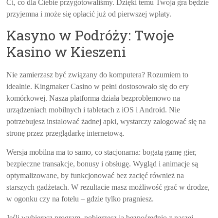
Ci, co dla Ciebie przygotowaliśmy. Dzięki temu Twoja gra będzie
przyjemna i może się opłacić już od pierwszej wpłaty.
Kasyno w Podróży: Twoje
Kasino w Kieszeni
Nie zamierzasz być związany do komputera? Rozumiem to
idealnie. Kingmaker Casino w pełni dostosowało się do ery
komórkowej. Nasza platforma działa bezproblemowo na
urządzeniach mobilnych i tabletach z iOS i Android. Nie
potrzebujesz instalować żadnej apki, wystarczy zalogować się na
stronę przez przeglądarkę internetową.
Wersja mobilna ma to samo, co stacjonarna: bogatą gamę gier,
bezpieczne transakcje, bonusy i obsługę. Wygląd i animacje są
optymalizowane, by funkcjonować bez zacięć również na
starszych gadżetach. W rezultacie masz możliwość grać w drodze,
w ogonku czy na fotelu – gdzie tylko pragniesz.
Jeśli wybierasz program, pobierzesz ją bezpośrednio z naszej