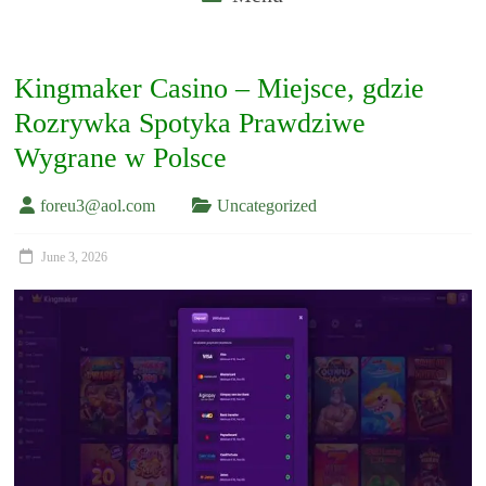
Kingmaker Casino – Miejsce, gdzie
Rozrywka Spotyka Prawdziwe
Wygrane w Polsce
foreu3@aol.com
Uncategorized
June 3, 2026