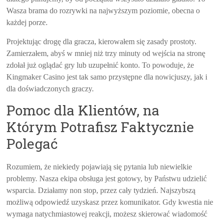
Wasza brama do rozrywki na najwyższym poziomie, obecna o
każdej porze.
Projektując drogę dla gracza, kierowałem się zasady prostoty.
Zamierzałem, abyś w mniej niż trzy minuty od wejścia na stronę
zdołał już oglądać gry lub uzupełnić konto. To powoduje, że
Kingmaker Casino jest tak samo przystępne dla nowicjuszy, jak i
dla doświadczonych graczy.
Pomoc dla Klientów, na
Którym Potrafisz Faktycznie
Polegać
Rozumiem, że niekiedy pojawiają się pytania lub niewielkie
problemy. Nasza ekipa obsługa jest gotowy, by Państwu udzielić
wsparcia. Działamy non stop, przez cały tydzień. Najszybszą
możliwą odpowiedź uzyskasz przez komunikator. Gdy kwestia nie
wymaga natychmiastowej reakcji, możesz skierować wiadomość