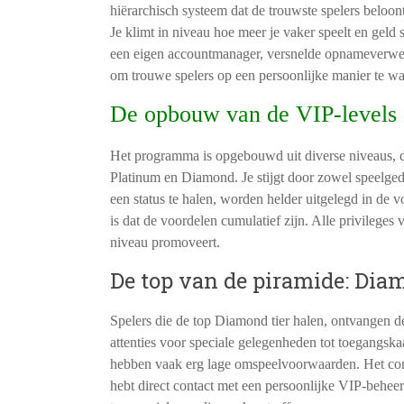
hiërarchisch systeem dat de trouwste spelers beloont
Je klimt in niveau hoe meer je vaker speelt en geld 
een eigen accountmanager, versnelde opnameverwer
om trouwe spelers op een persoonlijke manier te wa
De opbouw van de VIP-levels
Het programma is opgebouwd uit diverse niveaus, 
Platinum en Diamond. Je stijgt door zowel speelge
een status te halen, worden helder uitgelegd in d
is dat de voordelen cumulatief zijn. Alle privileges
niveau promoveert.
De top van de piramide: Dia
Spelers die de top Diamond tier halen, ontvangen d
attenties voor speciale gelegenheden tot toegangsk
hebben vaak erg lage omspeelvoorwaarden. Het conta
hebt direct contact met een persoonlijke VIP-beheer