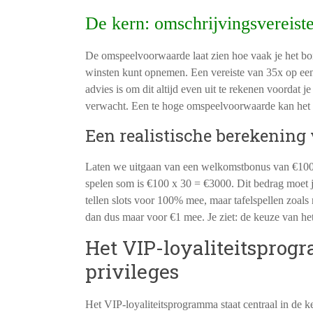
De kern: omschrijvingsvereis
De omspeelvoorwaarde laat zien hoe vaak je het bon
winsten kunt opnemen. Een vereiste van 35x op een 
advies is om dit altijd even uit te rekenen voordat j
verwacht. Een te hoge omspeelvoorwaarde kan het 
Een realistische berekening
Laten we uitgaan van een welkomstbonus van €100
spelen som is €100 x 30 = €3000. Dit bedrag moet j
tellen slots voor 100% mee, maar tafelspellen zoals
dan dus maar voor €1 mee. Je ziet: de keuze van het 
Het VIP-loyaliteitsprog
privileges
Het VIP-loyaliteitsprogramma staat centraal in de ke