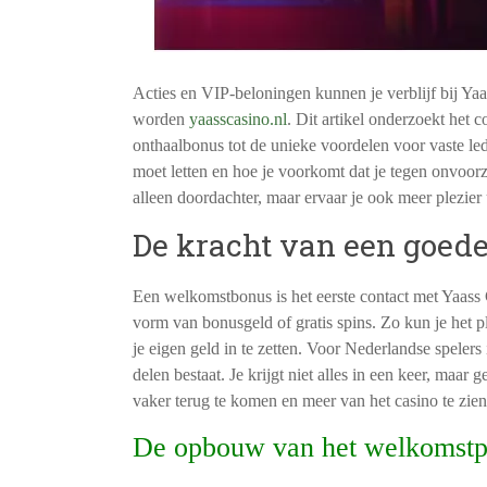
Acties en VIP-beloningen kunnen je verblijf bij Ya
worden
yaasscasino.nl
. Dit artikel onderzoekt het 
onthaalbonus tot de unieke voordelen voor vaste led
moet letten en hoe je voorkomt dat je tegen onvoor
alleen doordachter, maar ervaar je ook meer plezier u
De kracht van een goed
Een welkomstbonus is het eerste contact met Yaass Ca
vorm van bonusgeld of gratis spins. Zo kun je het 
je eigen geld in te zetten. Voor Nederlandse speler
delen bestaat. Je krijgt niet alles in een keer, maar 
vaker terug te komen en meer van het casino te zien
De opbouw van het welkomstp