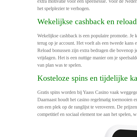
extra motivatie voor een speelsessie. Voor de Nede
het spelplezier te verhogen.
Wekelijkse cashback en reloa
Wekelijkse cashback is een populaire promotie. Je k
terug op je account. Het voelt als een tweede kans en
Reload bonussen zijn extra bedragen die bovenop j
vrijdagen. Het is een nuttige manier om je speelsald
van plan was te spelen.
Kosteloze spins en tijdelijke
Gratis spins worden bij Yaass Casino vaak weggegev
Daarnaast houdt het casino regelmatig toernooien en
om een plek op de ranglijst te veroveren. De prijze
competitief en sociaal element toe aan het spelen, wa