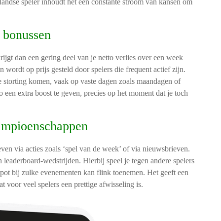
rlandse speler inhoudt het een constante stroom van kansen om
d bonussen
rijgt dan een gering deel van je netto verlies over een week
 wordt op prijs gesteld door spelers die frequent actief zijn.
e storting komen, vaak op vaste dagen zoals maandagen of
o een extra boost te geven, precies op het moment dat je toch
 kampioenschappen
en via acties zoals ‘spel van de week’ of via nieuwsbrieven.
 leaderboard-wedstrijden. Hierbij speel je tegen andere spelers
npot bij zulke evenementen kan flink toenemen. Het geeft een
t voor veel spelers een prettige afwisseling is.