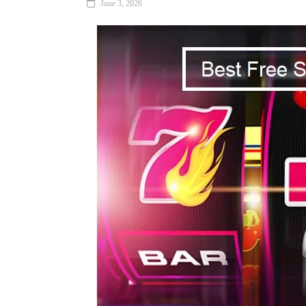
June 3, 2026