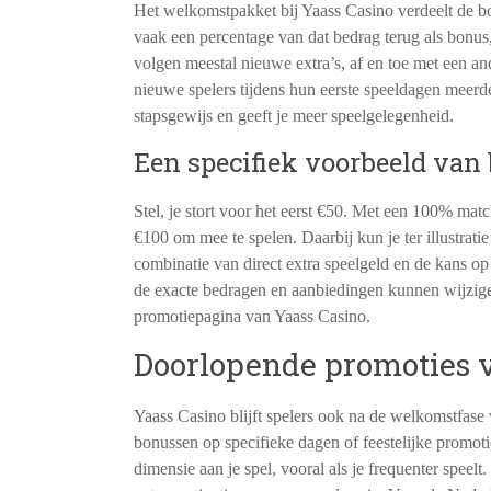
Het welkomstpakket bij Yaass Casino verdeelt de bonu
vaak een percentage van dat bedrag terug als bonus, 
volgen meestal nieuwe extra’s, af en toe met een a
nieuwe spelers tijdens hun eerste speeldagen mee
stapsgewijs en geeft je meer speelgelegenheid.
Een specifiek voorbeeld va
Stel, je stort voor het eerst €50. Met een 100% ma
€100 om mee te spelen. Daarbij kun je ter illustrati
combinatie van direct extra speelgeld en de kans op 
de exacte bedragen en aanbiedingen kunnen wijzige
promotiepagina van Yaass Casino.
Doorlopende promoties v
Yaass Casino blijft spelers ook na de welkomstfase
bonussen op specifieke dagen of feestelijke promoti
dimensie aan je spel, vooral als je frequenter speelt.