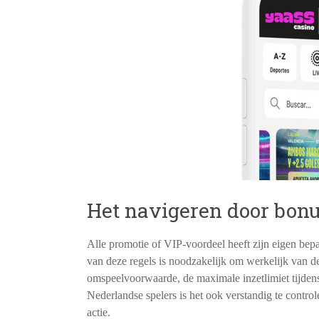
Het navigeren door bo
Alle promotie of VIP-voordeel heeft zijn eigen bep
van deze regels is noodzakelijk om werkelijk van 
omspeelvoorwaarde, de maximale inzetlimiet tijdens
Nederlandse spelers is het ook verstandig te contro
actie.