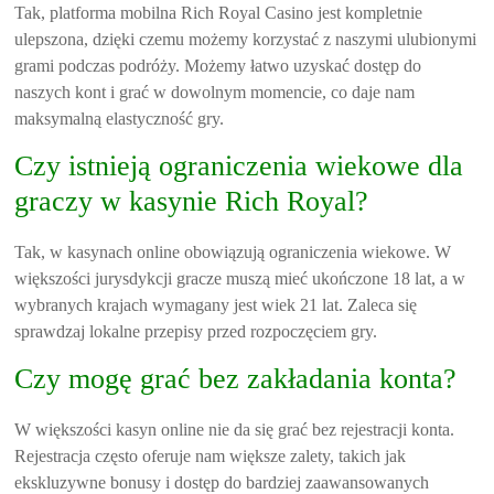
Tak, platforma mobilna Rich Royal Casino jest kompletnie
ulepszona, dzięki czemu możemy korzystać z naszymi ulubionymi
grami podczas podróży. Możemy łatwo uzyskać dostęp do
naszych kont i grać w dowolnym momencie, co daje nam
maksymalną elastyczność gry.
Czy istnieją ograniczenia wiekowe dla
graczy w kasynie Rich Royal?
Tak, w kasynach online obowiązują ograniczenia wiekowe. W
większości jurysdykcji gracze muszą mieć ukończone 18 lat, a w
wybranych krajach wymagany jest wiek 21 lat. Zaleca się
sprawdzaj lokalne przepisy przed rozpoczęciem gry.
Czy mogę grać bez zakładania konta?
W większości kasyn online nie da się grać bez rejestracji konta.
Rejestracja często oferuje nam większe zalety, takich jak
ekskluzywne bonusy i dostęp do bardziej zaawansowanych