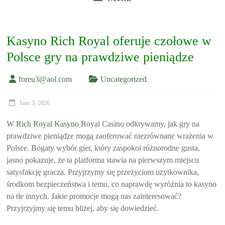
Kasyno Rich Royal oferuje czołowe w
Polsce gry na prawdziwe pieniądze
foreu3@aol.com
Uncategorized
June 3, 2026
W
Rich Royal Kasyno
Royal Casino odkrywamy, jak gry na
prawdziwe pieniądze mogą zaoferować niezrównane wrażenia w
Polsce. Bogaty wybór gier, który zaspokoi różnorodne gusta,
jasno pokazuje, że ta platforma stawia na pierwszym miejscu
satysfakcję gracza. Przyjrzymy się przeżyciom użytkownika,
środkom bezpieczeństwa i temu, co naprawdę wyróżnia to kasyno
na tle innych. Jakie promocje mogą nas zainteresować?
Przyjrzyjmy się temu bliżej, aby się dowiedzieć.