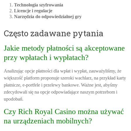
Technologia szyfrowania
Licencje i regulacje
Narzędzia do odpowiedzialnej gry
Często zadawane pytania
Jakie metody płatności są akceptowane
przy wpłatach i wypłatach?
Analizując opcje płatności dla wpłat i wypłat, zauważyliśmy, że
większość platform proponuje szeroki wachlarz, na przykład karty
płatnicze, e-portfele i przelewy bankowe. Ważne jest, abyśmy
zdecydowali się na opcje odpowiadające naszym potrzebom i
upodobań.
Czy Rich Royal Casino można używać
na urządzeniach mobilnych?