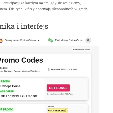
 i anticipacji za każdym razem, gdy się wejdziemy,
mem. Dla tych, którzy doceniają różnorodność w grach,
ka i interfejs