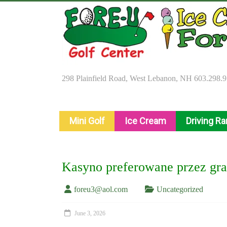
Skip
to
content
298 Plainfield Road, West Lebanon, NH 603.298.
Mini Golf
Ice Cream
Driving R
Kasyno preferowane przez grac
foreu3@aol.com
Uncategorized
June 3, 2026