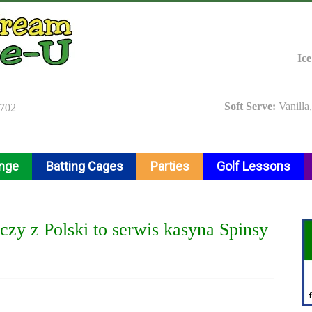
Ic
Soft Serve:
Vanilla
9702
ange
Batting Cages
Parties
Golf Lessons
zy z Polski to serwis kasyna Spinsy