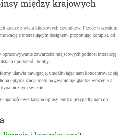
pinsy między krajowych
ich graczy z wielu kluczowych czynników. Przede wszystkim,
innowację z interesującym designem, proponując komplet, od
 opracowywanie zawartości miejscowych podnosi interakcję
olskich upodobań i hobby.
tformy ułatwia nawigację, umożliwiając nam koncentrować się
idna optymalizacja mobilna gwarantuje gładkie wrażenia z
ym dynamicznym świecie.
y lojalnościowe kasyna Spinsy bardzo przypadły nam do
ia