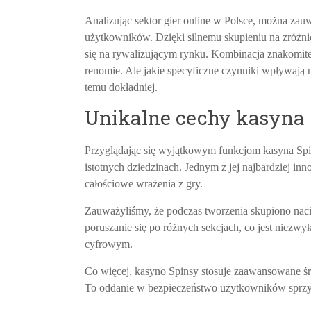
Analizując sektor gier online w Polsce, można za
użytkowników. Dzięki silnemu skupieniu na zróżni
się na rywalizującym rynku. Kombinacja znakomitej
renomie. Ale jakie specyficzne czynniki wpływają
temu dokładniej.
Unikalne cechy kasyna
Przyglądając się wyjątkowym funkcjom kasyna Spins
istotnych dziedzinach. Jednym z jej najbardziej inn
całościowe wrażenia z gry.
Zauważyliśmy, że podczas tworzenia skupiono nac
poruszanie się po różnych sekcjach, co jest niezw
cyfrowym.
Co więcej, kasyno Spinsy stosuje zaawansowane śr
To oddanie w bezpieczeństwo użytkowników sprzyj