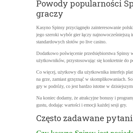
Powody popularności S
graczy
Kasyno Spinsy przyciągnęło zainteresowanie polsk
jego szeroki wybór gier łączy najnowocześniejszą 
standardowych slotów po live casino.
Dodatkowo poświęcenie przedsiębiorstwa Spinsy w
użytkowników, przystosowując się konkretnie do p
Co więcej, użytkowy dla użytkownika interfejs pla
na grze, zamiast grzęznąć w skomplikowaniach. Sol
gry w podróży, co jest bardzo istotne w dzisiejsz
Na koniec dodamy, że atrakcyjne bonusy i program
gustu, dodając wartości i emocji każdej sesji gry.
Często zadawane pytan