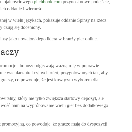
 lojalnościowego
pitchbook.com
przynosi nowe podejście,
 ich oddanie i wierność.
wanej w wielu językach, pokazuje oddanie Spinsy na rzecz
y czują się doceniony.
sy jako nowatorskiego lidera w branży gier online.
raczy
 promocje i bonusy odgrywają ważną rolę w poprawie
uje wachlarz atrakcyjnych ofert, przygotowanych tak, aby
 graczy, co powoduje, że jest kuszącym wyborem dla
owitalny, który nie tylko zwiększa startowy depozyt, ale
ożliwość nam na wypróbowanie wielu gier bez dodatkowego
 promocyjną, co powoduje, że gracze mają do dyspozycji