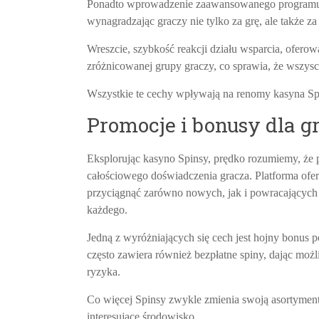
Ponadto wprowadzenie zaawansowanego programu
wynagradzając graczy nie tylko za grę, ale także za
Wreszcie, szybkość reakcji działu wsparcia, ofero
zróżnicowanej grupy graczy, co sprawia, że wszysc
Wszystkie te cechy wpływają na renomy kasyna Spin
Promocje i bonusy dla g
Eksplorując kasyno Spinsy, prędko rozumiemy, że
całościowego doświadczenia gracza. Platforma ofer
przyciągnąć zarówno nowych, jak i powracających
każdego.
Jedną z wyróżniających się cech jest hojny bonus p
często zawiera również bezpłatne spiny, dając m
ryzyka.
Co więcej Spinsy zwykle zmienia swoją asortyment
interesujące środowisko.