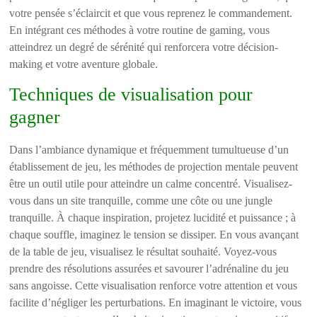
votre pensée s’éclaircit et que vous reprenez le commandement.
En intégrant ces méthodes à votre routine de gaming, vous
atteindrez un degré de sérénité qui renforcera votre décision-
making et votre aventure globale.
Techniques de visualisation pour
gagner
Dans l’ambiance dynamique et fréquemment tumultueuse d’un
établissement de jeu, les méthodes de projection mentale peuvent
être un outil utile pour atteindre un calme concentré. Visualisez-
vous dans un site tranquille, comme une côte ou une jungle
tranquille. À chaque inspiration, projetez lucidité et puissance ; à
chaque souffle, imaginez le tension se dissiper. En vous avançant
de la table de jeu, visualisez le résultat souhaité. Voyez-vous
prendre des résolutions assurées et savourer l’adrénaline du jeu
sans angoisse. Cette visualisation renforce votre attention et vous
facilite d’négliger les perturbations. En imaginant le victoire, vous