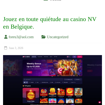
Jouez en toute quiétude au casino NV
en Belgique.
foreu3@aol.com
Uncategorized
June 3, 2026