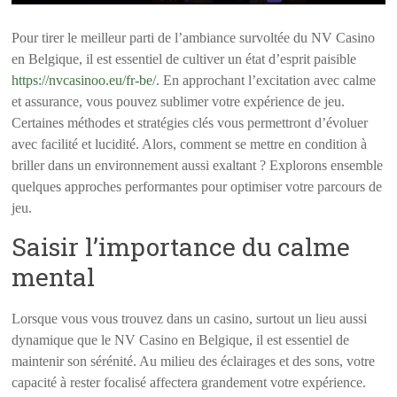
Pour tirer le meilleur parti de l’ambiance survoltée du NV Casino
en Belgique, il est essentiel de cultiver un état d’esprit paisible
https://nvcasinoo.eu/fr-be/
. En approchant l’excitation avec calme
et assurance, vous pouvez sublimer votre expérience de jeu.
Certaines méthodes et stratégies clés vous permettront d’évoluer
avec facilité et lucidité. Alors, comment se mettre en condition à
briller dans un environnement aussi exaltant ? Explorons ensemble
quelques approches performantes pour optimiser votre parcours de
jeu.
Saisir l’importance du calme
mental
Lorsque vous vous trouvez dans un casino, surtout un lieu aussi
dynamique que le NV Casino en Belgique, il est essentiel de
maintenir son sérénité. Au milieu des éclairages et des sons, votre
capacité à rester focalisé affectera grandement votre expérience.