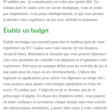
N’oubliez pas : la connaissance est votre plus grand allié. En
entrant dans le casino avec un savoir stratégique, vous ne jouez
pas simplement ; vous jouez intelligemment, ce qui vous permet
d’aborder votre expérience de jeu avec sérénité et assurance.
Établir un budget
Établir un budget est essentiel pour tirer le meilleur parti de votre
expérience au NV Casino sans vous soucier de vos finances.
Avant d’entrer, déterminez le montant que vous pouvez dépenser :
cela vous permettra de contrôler vos dépenses et d’optimiser votre
expérience. Prévoyez un montant défini pour les activités de jeu et
une autre pour les repas ou les divertissements. Utilisez des
logiciels ou applications pour suivre vos dépenses en temps réel ;
vous pourrez ainsi ajuster votre budget rapidement et éviter les
excès. N’oubliez pas : l’objectif est de se divertir, pas de se
préoccuper d’argent. En fixant des frontières nettes, vous jouerez
en toute confiance et savourerez chaque instant sans vous soucier
des répercussions monétaires. Laissez libre cours à votre créativité