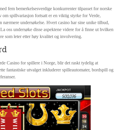
ed fem bemerkelsesverdige konkurrenter tilpasset for norske
 om spillvariasjon fortsatt er en viktig styrke for Verde,
en nærmere undersøkelse. Hvert casino har sine unike tilbud,
La oss undersøke disse aspektene videre for å finne ut hvilken
re som leter etter høy kvalitet og involvering.
rd
e Casino for spillere i Norge, blir det raskt tydelig at
tte fantastiske utvalget inkluderer spilleautomater, bordspill og
eferanser.