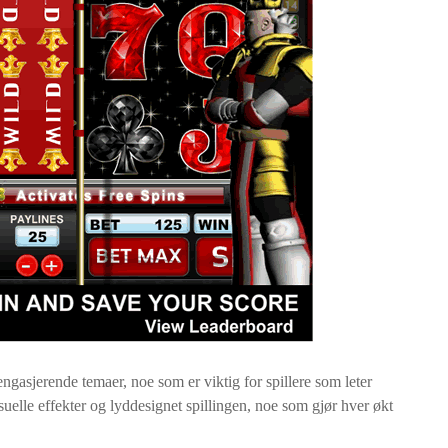
gasjerende temaer, noe som er viktig for spillere som leter
visuelle effekter og lyddesignet spillingen, noe som gjør hver økt