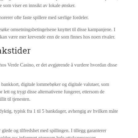
e som viser en innsikt av lokale ønsker.
rerer ofte faste spillere med særlige fordeler.
ersøke omsetningsbetingelsene knyttet til disse kampanjene. I
 kan være mer krevende enn de som finnes hos noen rivaler.
akstider
 hos Verde Casino, er det avgjørende å vurdere hvordan disse
t bankkort, digitale lommebøker og digitale valutaer, som
 lett og trygt disse alternativene fungerer, ettersom de
lit til tjenesten.
ktig, typisk fra 1 til 5 bankdager, avhengig av hvilken måte
glede og tilfredshet med spillingen. I tillegg garanterer
i holder oss informert gjennom hele uttaksprosessen.