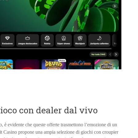
gioco con dealer dal vivo
o, è evidente che queste offerte trasmettono l’emozione di un
init Casino propone una ampia selezione di giochi con croupier