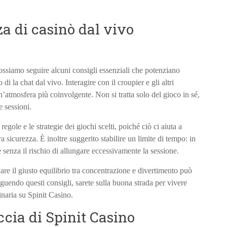
za di casinò dal vivo
ossiamo seguire alcuni consigli essenziali che potenziano
i la chat dal vivo. Interagire con il croupier e gli altri
n’atmosfera più coinvolgente. Non si tratta solo del gioco in sé,
 sessioni.
gole e le strategie dei giochi scelti, poiché ciò ci aiuta a
 sicurezza. È inoltre suggerito stabilire un limite di tempo: in
senza il rischio di allungare eccessivamente la sessione.
vare il giusto equilibrio tra concentrazione e divertimento può
guendo questi consigli, sarete sulla buona strada per vivere
inaria su Spinit Casino.
ccia di Spinit Casino