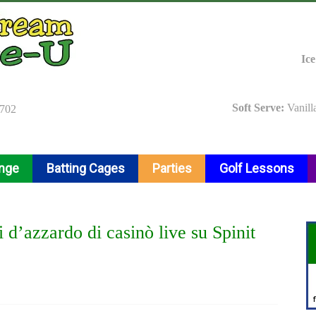
Ic
Soft Serve:
Vanill
9702
ange
Batting Cages
Parties
Golf Lessons
 d’azzardo di casinò live su Spinit