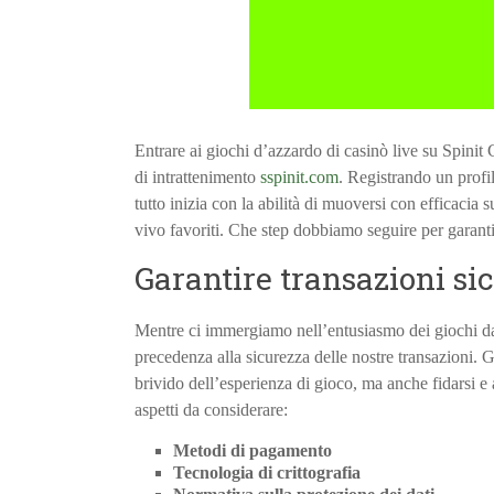
Entrare ai giochi d’azzardo di casinò live su Spinit 
di intrattenimento
sspinit.com
. Registrando un profi
tutto inizia con la abilità di muoversi con efficacia 
vivo favoriti. Che step dobbiamo seguire per garan
Garantire transazioni si
Mentre ci immergiamo nell’entusiasmo dei giochi da
precedenza alla sicurezza delle nostre transazioni. G
brivido dell’esperienza di gioco, ma anche fidarsi e 
aspetti da considerare:
Metodi di pagamento
Tecnologia di crittografia