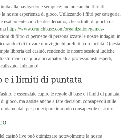
limita alla navigazione semplice; include anche filtri di
a nostra esperienza di gioco. Utilizzando i filtri per categoria,
re esattamente ciò che desideriamo, che si tratti di giochi da
amma
https://www.crunchbase.com/organization/games-
ioni di filtro ci permette di personalizzare le nostre indagini in
icurandoci di trovare nuovi giochi preferiti con facilità. Questa
ampia libreria del casinò, rendendo le nostre sessioni ludiche
asformarci da giocatori amatoriali a professionisti esperti,
calizzato. Iniziamo!
 e i limiti di puntata
sino, è essenziale capire le regole di base e i limiti di puntata.
 di gioco, ma assiste anche a fare decisioni consapevoli sulle
 fondamentali per partecipare in modo consapevole e sicuro.
co
 del casinò live può ottimizzare notevolmente la nostra