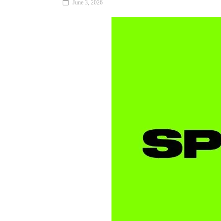
June 3, 2026