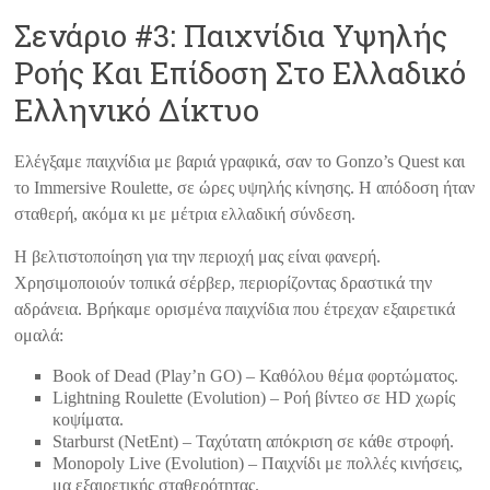
Σενάριο #3: Παιχνίδια Υψηλής
Ροής Και Επίδοση Στο Ελλαδικό
Ελληνικό Δίκτυο
Ελέγξαμε παιχνίδια με βαριά γραφικά, σαν το Gonzo’s Quest και
το Immersive Roulette, σε ώρες υψηλής κίνησης. Η απόδοση ήταν
σταθερή, ακόμα κι με μέτρια ελλαδική σύνδεση.
Η βελτιστοποίηση για την περιοχή μας είναι φανερή.
Χρησιμοποιούν τοπικά σέρβερ, περιορίζοντας δραστικά την
αδράνεια. Βρήκαμε ορισμένα παιχνίδια που έτρεχαν εξαιρετικά
ομαλά:
Book of Dead (Play’n GO) – Καθόλου θέμα φορτώματος.
Lightning Roulette (Evolution) – Ροή βίντεο σε HD χωρίς
κοψίματα.
Starburst (NetEnt) – Ταχύτατη απόκριση σε κάθε στροφή.
Monopoly Live (Evolution) – Παιχνίδι με πολλές κινήσεις,
μα εξαιρετικής σταθερότητας.