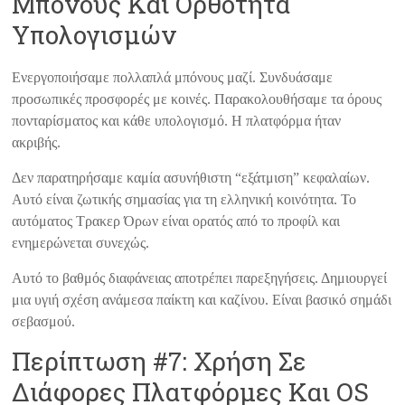
Μπόνους Και Ορθότητα
Υπολογισμών
Ενεργοποιήσαμε πολλαπλά μπόνους μαζί. Συνδυάσαμε
προσωπικές προσφορές με κοινές. Παρακολουθήσαμε τα όρους
πονταρίσματος και κάθε υπολογισμό. Η πλατφόρμα ήταν
ακριβής.
Δεν παρατηρήσαμε καμία ασυνήθιστη “εξάτμιση” κεφαλαίων.
Αυτό είναι ζωτικής σημασίας για τη ελληνική κοινότητα. Το
αυτόματος Τρακερ Όρων είναι ορατός από το προφίλ και
ενημερώνεται συνεχώς.
Αυτό το βαθμός διαφάνειας αποτρέπει παρεξηγήσεις. Δημιουργεί
μια υγιή σχέση ανάμεσα παίκτη και καζίνου. Είναι βασικό σημάδι
σεβασμού.
Περίπτωση #7: Χρήση Σε
Διάφορες Πλατφόρμες Και OS