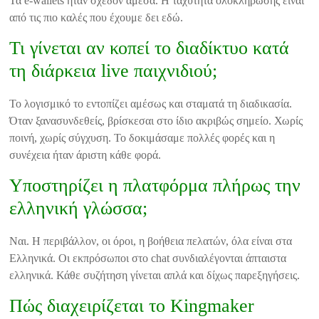
Τα e-wallets ήταν σχεδόν άμεσα. Η ταχύτητα ολοκλήρωσης είναι
από τις πιο καλές που έχουμε δει εδώ.
Τι γίνεται αν κοπεί το διαδίκτυο κατά
τη διάρκεια live παιχνιδιού;
Το λογισμικό το εντοπίζει αμέσως και σταματά τη διαδικασία.
Όταν ξανασυνδεθείς, βρίσκεσαι στο ίδιο ακριβώς σημείο. Χωρίς
ποινή, χωρίς σύγχυση. Το δοκιμάσαμε πολλές φορές και η
συνέχεια ήταν άριστη κάθε φορά.
Υποστηρίζει η πλατφόρμα πλήρως την
ελληνική γλώσσα;
Ναι. Η περιβάλλον, οι όροι, η βοήθεια πελατών, όλα είναι στα
Ελληνικά. Οι εκπρόσωποι στο chat συνδιαλέγονται άπταιστα
ελληνικά. Κάθε συζήτηση γίνεται απλά και δίχως παρεξηγήσεις.
Πώς διαχειρίζεται το Kingmaker