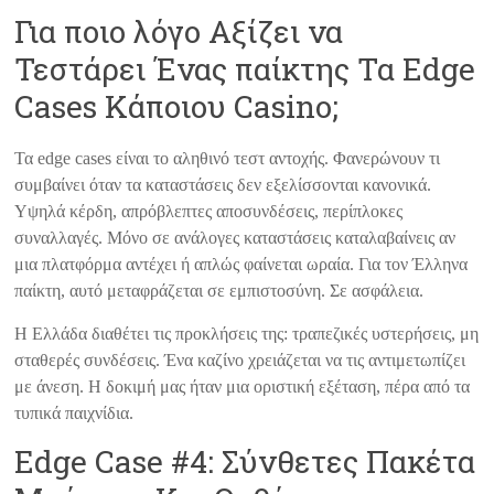
Για ποιο λόγο Αξίζει να
Τεστάρει Ένας παίκτης Τα Edge
Cases Κάποιου Casino;
Τα edge cases είναι το αληθινό τεστ αντοχής. Φανερώνουν τι
συμβαίνει όταν τα καταστάσεις δεν εξελίσσονται κανονικά.
Υψηλά κέρδη, απρόβλεπτες αποσυνδέσεις, περίπλοκες
συναλλαγές. Μόνο σε ανάλογες καταστάσεις καταλαβαίνεις αν
μια πλατφόρμα αντέχει ή απλώς φαίνεται ωραία. Για τον Έλληνα
παίκτη, αυτό μεταφράζεται σε εμπιστοσύνη. Σε ασφάλεια.
Η Ελλάδα διαθέτει τις προκλήσεις της: τραπεζικές υστερήσεις, μη
σταθερές συνδέσεις. Ένα καζίνο χρειάζεται να τις αντιμετωπίζει
με άνεση. Η δοκιμή μας ήταν μια οριστική εξέταση, πέρα από τα
τυπικά παιχνίδια.
Edge Case #4: Σύνθετες Πακέτα