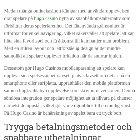
Medan många onlinekasinon kämpar med användarupplevelsen,
drar spelare på
hugo casino
nytta av snabbåtkomstalternativ som
förbättrar deras spelerfarenhet. Det lättanvända gränssnittet är
utformat för enkel navigering, vilket säkerställer att spelare lätt kan
hitta sina favoritspel och få åtkomst till kampanjer utan problem.
Med en stilren layout och lättförståelig design är det mindre
sannolikt att spelare upplever irritation när de snurrar hjulen.
Dessutom gör Hugo Casinos mobilanpassning att spelare kan
uppleva sina spelsessioner oavsett plats. Oavsett om det är på en
smartphone eller surfplatta, upprätthåller den mobila plattformen
samma högkvalitativa upplevelse som skrivbordsversionen. Denna
sömlösa integration ger spelare möjlighet att ta tillvara på chanser
närhelst de uppstår, vilket gör varje ögonblick till en möjlig vinst.
På Hugo Casino är behärskning av spelet bara ett tryck bort.
Trygga betalningsmetoder och
snabbare utbetalningar