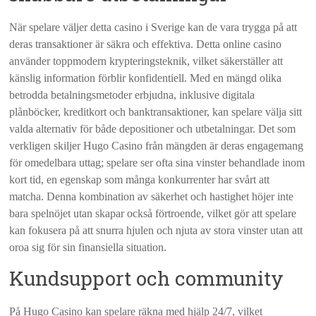
När spelare väljer detta casino i Sverige kan de vara trygga på att
deras transaktioner är säkra och effektiva. Detta online casino
använder toppmodern krypteringsteknik, vilket säkerställer att
känslig information förblir konfidentiell. Med en mängd olika
betrodda betalningsmetoder erbjudna, inklusive digitala
plånböcker, kreditkort och banktransaktioner, kan spelare välja sitt
valda alternativ för både depositioner och utbetalningar. Det som
verkligen skiljer Hugo Casino från mängden är deras engagemang
för omedelbara uttag; spelare ser ofta sina vinster behandlade inom
kort tid, en egenskap som många konkurrenter har svårt att
matcha. Denna kombination av säkerhet och hastighet höjer inte
bara spelnöjet utan skapar också förtroende, vilket gör att spelare
kan fokusera på att snurra hjulen och njuta av stora vinster utan att
oroa sig för sin finansiella situation.
Kundsupport och community
På Hugo Casino kan spelare räkna med hjälp 24/7, vilket