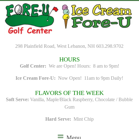
Skip
to
content
298 Plainfield Road, West Lebanon, NH 603.298.9702
HOURS
Golf Center:
We are Open! Hours: 8 am to 9pm!
Ice Cream Fore-U:
Now Open! 11am to 9pm Daily!
FLAVORS OF THE WEEK
Soft Serve:
Vanilla, Maple/Black Raspberry, Chocolate / Bubble
Gum
Hard Serve:
Mint Chip
Menu