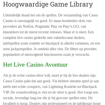
Hoogwaardige Game Library
Uiteindelijk draait het om de spellen. De verzameling van Casea
Casino is omvangrijk en goed. Er staan honderden slots van
providers als NetEnt, Pragmatic Play en Play’n GO, van
klassiekers tot de meest recente releases. Maar er is meer. Een
complete live casino gedeelte met vakbekwame dealers,
tafelspellen zoals roulette en blackjack in allerlei varianten, en een
serie jackpotspellen. Je ontdekt alles vlot. De filters op provider,
populariteit of nieuwigheid functioneren zoals je verwacht.
Het Live Casino Avontuur
Als je de echte casino-sfeer wilt, moet je bij de live dealers zijn.
Casea Casino pakt dat aan goed. Via heldere streams speel je aan
tafels met echte croupiers, van Lightning Roulette tot Blackjack
VIP. De wisselwerking is vlot en de sfeer is goed. Het voegt een
sociale, levendige laag toe die je bij gewone spellen mist. De
kwaliteit is hoog. Dealers zijn professioneel en de tafelkeuze loopt