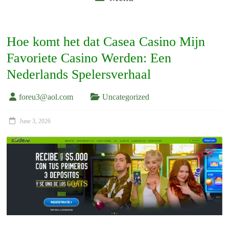
Hoe komt het dat Casea Casino Mijn
Favoriete Casino Werden: Een
Nederlands Spelersverhaal
foreu3@aol.com
Uncategorized
June 3, 2026