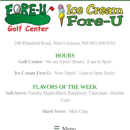
Skip
to
content
298 Plainfield Road, West Lebanon, NH 603.298.9702
HOURS
Golf Center:
We are Open! Hours: 8 am to 9pm!
Ice Cream Fore-U:
Now Open! 11am to 9pm Daily!
FLAVORS OF THE WEEK
Soft Serve:
Vanilla, Maple/Black Raspberry, Chocolate / Bubble
Gum
Hard Serve:
Mint Chip
Menu