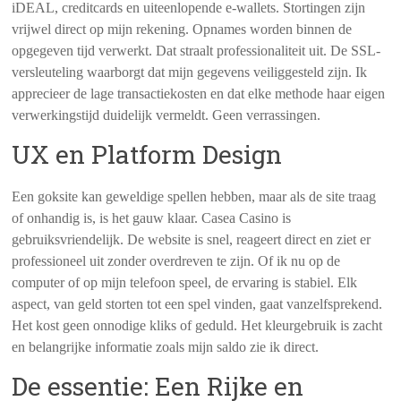
iDEAL, creditcards en uiteenlopende e-wallets. Stortingen zijn
vrijwel direct op mijn rekening. Opnames worden binnen de
opgegeven tijd verwerkt. Dat straalt professionaliteit uit. De SSL-
versleuteling waarborgt dat mijn gegevens veiliggesteld zijn. Ik
apprecieer de lage transactiekosten en dat elke methode haar eigen
verwerkingstijd duidelijk vermeldt. Geen verrassingen.
UX en Platform Design
Een goksite kan geweldige spellen hebben, maar als de site traag
of onhandig is, is het gauw klaar. Casea Casino is
gebruiksvriendelijk. De website is snel, reageert direct en ziet er
professioneel uit zonder overdreven te zijn. Of ik nu op de
computer of op mijn telefoon speel, de ervaring is stabiel. Elk
aspect, van geld storten tot een spel vinden, gaat vanzelfsprekend.
Het kost geen onnodige kliks of geduld. Het kleurgebruik is zacht
en belangrijke informatie zoals mijn saldo zie ik direct.
De essentie: Een Rijke en