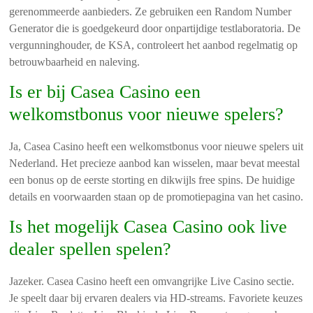
gerenommeerde aanbieders. Ze gebruiken een Random Number
Generator die is goedgekeurd door onpartijdige testlaboratoria. De
vergunninghouder, de KSA, controleert het aanbod regelmatig op
betrouwbaarheid en naleving.
Is er bij Casea Casino een
welkomstbonus voor nieuwe spelers?
Ja, Casea Casino heeft een welkomstbonus voor nieuwe spelers uit
Nederland. Het precieze aanbod kan wisselen, maar bevat meestal
een bonus op de eerste storting en dikwijls free spins. De huidige
details en voorwaarden staan op de promotiepagina van het casino.
Is het mogelijk Casea Casino ook live
dealer spellen spelen?
Jazeker. Casea Casino heeft een omvangrijke Live Casino sectie.
Je speelt daar bij ervaren dealers via HD-streams. Favoriete keuzes