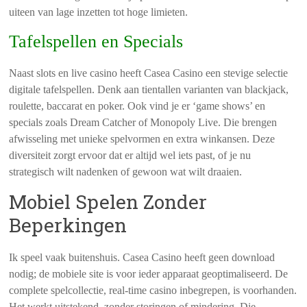
uiteen van lage inzetten tot hoge limieten.
Tafelspellen en Specials
Naast slots en live casino heeft Casea Casino een stevige selectie
digitale tafelspellen. Denk aan tientallen varianten van blackjack,
roulette, baccarat en poker. Ook vind je er ‘game shows’ en
specials zoals Dream Catcher of Monopoly Live. Die brengen
afwisseling met unieke spelvormen en extra winkansen. Deze
diversiteit zorgt ervoor dat er altijd wel iets past, of je nu
strategisch wilt nadenken of gewoon wat wilt draaien.
Mobiel Spelen Zonder
Beperkingen
Ik speel vaak buitenshuis. Casea Casino heeft geen download
nodig; de mobiele site is voor ieder apparaat geoptimaliseerd. De
complete spelcollectie, real-time casino inbegrepen, is voorhanden.
Het werkt uitstekend, zonder storingen of mindering. Die