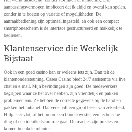
aanpassingsvermogen impliceert dat ik altijd en overal kan spelen,
zonder in te boeten op variatie of mogelijkheden. De
aanraakbediening zijn optimaal ingesteld, en ook een compact
smartphonescherm is de interface gestructureerd en makkelijk te
bedienen.
Klantenservice die Werkelijk
Bijstaat
Ook in een goed casino kan er weleens iets zijn. Dan telt de
klantenondersteuning. Casea Casino biedt 24/7 assistentie via live
chat en e-mail. Mijn bevindingen zijn goed. De medewerkers
begrijpen waar ze het over hebben, zijn vriendelijk en pakken
problemen aan. Ze hebben de correcte gegevens bij de hand en
pakken het initiatief. Dat verschaft een groot besef van zekerheid.
Hulp is er vlot, of het nu om een bonuskwestie, een technische
ding of een identiteitscontrole gaat. De reacties zijn precies en
komen in enkele minuten.