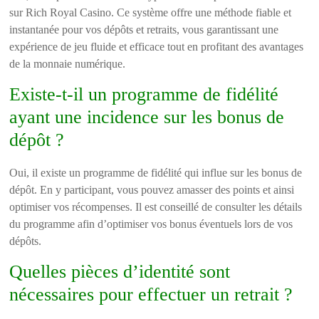
sur Rich Royal Casino. Ce système offre une méthode fiable et
instantanée pour vos dépôts et retraits, vous garantissant une
expérience de jeu fluide et efficace tout en profitant des avantages
de la monnaie numérique.
Existe-t-il un programme de fidélité
ayant une incidence sur les bonus de
dépôt ?
Oui, il existe un programme de fidélité qui influe sur les bonus de
dépôt. En y participant, vous pouvez amasser des points et ainsi
optimiser vos récompenses. Il est conseillé de consulter les détails
du programme afin d’optimiser vos bonus éventuels lors de vos
dépôts.
Quelles pièces d’identité sont
nécessaires pour effectuer un retrait ?