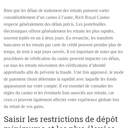
Bien que les délais de traitement des retraits puissent varier
considérablement d’un casino à l’autre, Rich Royal Casino
respecte généralement des délais précis. Les portefeuilles
électroniques offrent généralement les retraits les plus rapides,
souvent traités en un à deux jours. En revanche, les transferts
bancaires et les retraits par carte de crédit peuvent prendre plus de
temps, de trois à sept jours ouvrés. Il est important de noter que les
procédures de vérification du casino peuvent impacter ces délais,
car tous les retraits nécessitent des vérifications d’identité
approfondis afin de prévenir la fraude. Une fois approuvé, le mode
de paiement choisi détermine la rapidité avec laquelle les fonds
apparaissent sur votre compte. Il est essentiel de consulter les
règles du casino et les éventuels frais associés aux retraits, car
ceux-ci peuvent également affecter votre expérience globale lors
du retrait de vos gains.
Saisir les restrictions de dépôt