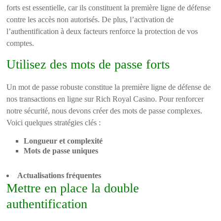
forts est essentielle, car ils constituent la première ligne de défense
contre les accès non autorisés. De plus, l’activation de
l’authentification à deux facteurs renforce la protection de vos
comptes.
Utilisez des mots de passe forts
Un mot de passe robuste constitue la première ligne de défense de
nos transactions en ligne sur Rich Royal Casino. Pour renforcer
notre sécurité, nous devons créer des mots de passe complexes.
Voici quelques stratégies clés :
Longueur et complexité
Mots de passe uniques
Actualisations fréquentes
Mettre en place la double
authentification