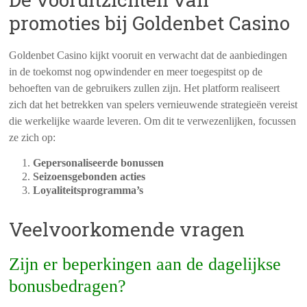
promoties bij Goldenbet Casino
Goldenbet Casino kijkt vooruit en verwacht dat de aanbiedingen
in de toekomst nog opwindender en meer toegespitst op de
behoeften van de gebruikers zullen zijn. Het platform realiseert
zich dat het betrekken van spelers vernieuwende strategieën vereist
die werkelijke waarde leveren. Om dit te verwezenlijken, focussen
ze zich op:
Gepersonaliseerde bonussen
Seizoensgebonden acties
Loyaliteitsprogramma’s
Veelvoorkomende vragen
Zijn er beperkingen aan de dagelijkse
bonusbedragen?