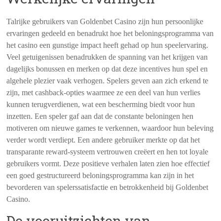
Talrijke gebruikers van Goldenbet Casino zijn hun persoonlijke
ervaringen gedeeld en benadrukt hoe het beloningsprogramma van
het casino een gunstige impact heeft gehad op hun speelervaring.
Veel getuigenissen benadrukken de spanning van het krijgen van
dagelijks bonussen en merken op dat deze incentives hun spel en
algehele plezier vaak verhogen. Spelers geven aan zich erkend te
zijn, met cashback-opties waarmee ze een deel van hun verlies
kunnen terugverdienen, wat een bescherming biedt voor hun
inzetten. Een speler gaf aan dat de constante beloningen hen
motiveren om nieuwe games te verkennen, waardoor hun beleving
verder wordt verdiept. Een andere gebruiker merkte op dat het
transparante reward-systeem vertrouwen creëert en hen tot loyale
gebruikers vormt. Deze positieve verhalen laten zien hoe effectief
een goed gestructureerd beloningsprogramma kan zijn in het
bevorderen van spelerssatisfactie en betrokkenheid bij Goldenbet
Casino.
De vooruitzichten van