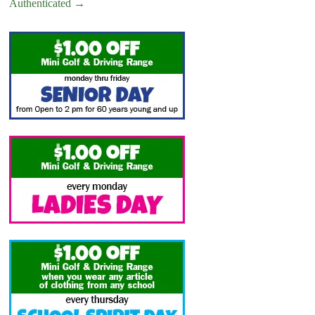
Authenticated
→