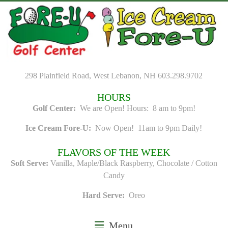
Skip
to
content
298 Plainfield Road, West Lebanon, NH 603.298.9702
HOURS
Golf Center:
We are Open! Hours: 8 am to 9pm!
Ice Cream Fore-U:
Now Open! 11am to 9pm Daily!
FLAVORS OF THE WEEK
Soft Serve:
Vanilla, Maple/Black Raspberry, Chocolate / Cotton
Candy
Hard Serve:
Oreo
Menu