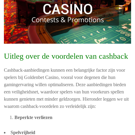
Uitleg over de voordelen van cashback
Cashback-aanbiedingen kunnen een belangrijke factor zijn voor
spelers bij Goldenbet Casino, vooral voor degenen die hun
gamingervaring willen optimaliseren. Deze aanbiedingen bieden
een veiligheidsnet, waardoor spelers van hun voorkeurs spellen
kunnen genieten met minder geldzorgen. Hieronder leggen we uit
waarom cashback-voordelen zo verleidelijk zijn:
Beperkte verliezen
Spelvrijheid