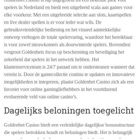
spelers in Nederland en biedt een uitgebreid scala aan games voor
elke voorkeur. Met een uitgebreide selectie aan slots, kaartspellen
en live dealer spellen is er voor ieder wat wils. De
gebruiksvriendelijke bediening en het visueel aantrekkelijke
ontwerp verhogen de totale spelervaring, waardoor het bereikbaar
is voor zowel nieuwkomers als doorwinterde spelers. Bovendien
vergroot Goldenbets focus op bescherming en beveiliging het
zekerheid dat spelers in het netwerk hebben. Het
klantenserviceteam is 24/7 paraad om te ondersteunen wanneer dat
vereist is. Door de gamecollectie continu te updaten en innovatieve
mogelijkheden te integreren, plaatst Goldenbet Casino zich als een
favoriet voor online gamingliefhebbers in het voortdurend
evoluerende veld van online casino’s.
Dagelijks beloningen toegelicht
Goldenbet Casino biedt een verleidelijke dagelijkse bonusstructuur
die spelers betrokken houdt en beloningen biedt. Het is belangrijk