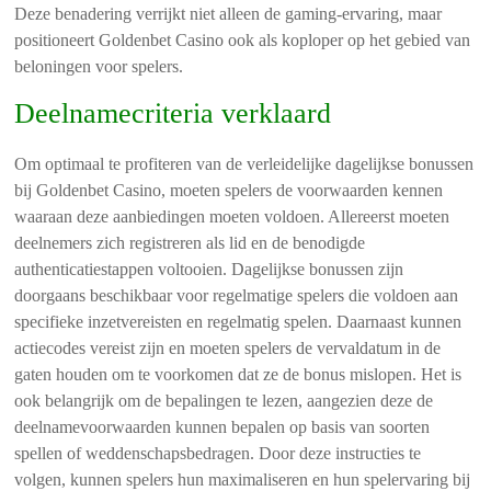
Deze benadering verrijkt niet alleen de gaming-ervaring, maar
positioneert Goldenbet Casino ook als koploper op het gebied van
beloningen voor spelers.
Deelnamecriteria verklaard
Om optimaal te profiteren van de verleidelijke dagelijkse bonussen
bij Goldenbet Casino, moeten spelers de voorwaarden kennen
waaraan deze aanbiedingen moeten voldoen. Allereerst moeten
deelnemers zich registreren als lid en de benodigde
authenticatiestappen voltooien. Dagelijkse bonussen zijn
doorgaans beschikbaar voor regelmatige spelers die voldoen aan
specifieke inzetvereisten en regelmatig spelen. Daarnaast kunnen
actiecodes vereist zijn en moeten spelers de vervaldatum in de
gaten houden om te voorkomen dat ze de bonus mislopen. Het is
ook belangrijk om de bepalingen te lezen, aangezien deze de
deelnamevoorwaarden kunnen bepalen op basis van soorten
spellen of weddenschapsbedragen. Door deze instructies te
volgen, kunnen spelers hun maximaliseren en hun spelervaring bij