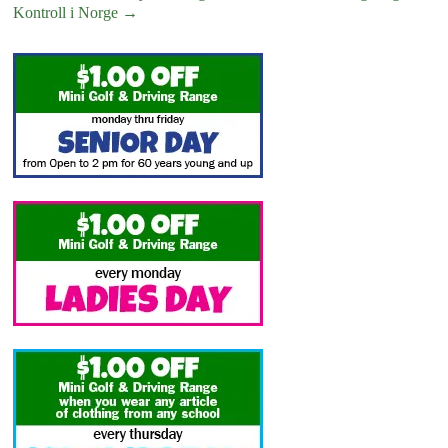
Kontroll i Norge
→