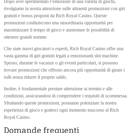
Dopo aver sperimentato l’emozione di una varietà di giochi,
rivolgiamo la nostra attenzione sulle attraenti promozioni con giri
gratuiti e bonus proposti da Rich Royal Casino. Queste
promozioni costituiscono una straordinaria opportunità per
massimizzare il tempo di gioco e aumentare le possibilità di
ottenere grandi somme.
Che siate nuovi giocatori o esperti, Rich Royal Casino offre una
vasta gamma di giri gratuiti legati a emozionanti slot machine.
Spesso, durante le vacanze o gli eventi particolari, si possono
trovare promozioni che offrono ancora più opportunità di girare i
rulli senza ridurre il proprio saldo.
Inoltre, è fondamentale prestare attenzione ai termini e alle
condizioni, assicurandosi di comprendere i requisiti di scommessa.
Sfruttando queste promozioni, possiamo potenziare la nostra
esperienza di gioco e goderci ogni momento trascorso al Rich
Royal Casino.
Domande frequenti