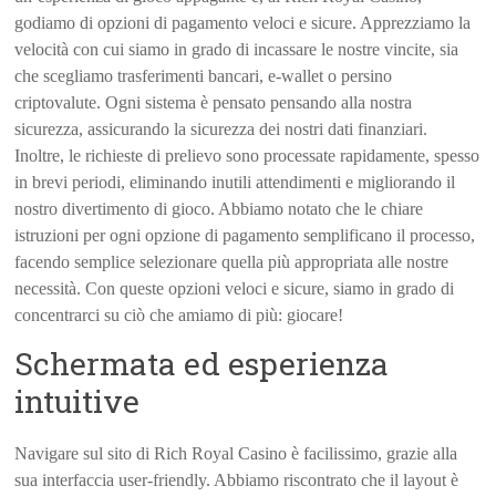
godiamo di opzioni di pagamento veloci e sicure. Apprezziamo la
velocità con cui siamo in grado di incassare le nostre vincite, sia
che scegliamo trasferimenti bancari, e-wallet o persino
criptovalute. Ogni sistema è pensato pensando alla nostra
sicurezza, assicurando la sicurezza dei nostri dati finanziari.
Inoltre, le richieste di prelievo sono processate rapidamente, spesso
in brevi periodi, eliminando inutili attendimenti e migliorando il
nostro divertimento di gioco. Abbiamo notato che le chiare
istruzioni per ogni opzione di pagamento semplificano il processo,
facendo semplice selezionare quella più appropriata alle nostre
necessità. Con queste opzioni veloci e sicure, siamo in grado di
concentrarci su ciò che amiamo di più: giocare!
Schermata ed esperienza
intuitive
Navigare sul sito di Rich Royal Casino è facilissimo, grazie alla
sua interfaccia user-friendly. Abbiamo riscontrato che il layout è