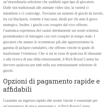
un’straordinaria selezione che soddisfa ogni tipo di giocatore.
Dalle slot tradizionali alle animate video slot, la varietà ci
intrattiene e ci coinvolge. Troviamo un insieme di giochi da tavolo,
tra cui blackjack, roulette e baccarat, ideali per chi ama il gioco
strategico. Inoltre, i giochi con croupier dal vivo offrono
l’autentica esperienza del casinò direttamente sui nostri schermi,
permettendoci di interagire con veri croupier in tempo reale. I
giocatori che amano le scommesse più alte apprezzeranno la
gamma di jackpot cumulativi, che offrono vincite in grado di
trasformare l’esistenza. Che si sia in vena di qualcosa di rilassante
o alla ricerca di una sfida emozionante, il Rich Royal Casino ha
davvero qualcosa per tutti nella sua entusiasmante selezione di
giochi.
Opzioni di pagamento rapide e
affidabili
Garantire un ingresso rapido alle nostre vincite è essenziale per
un’esperienza di gioco appagante e, al Rich Royal Casino,