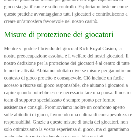
gioco sia gratificante e sotto controllo. Esploriamo insieme come
queste pratiche avvantaggiano tutti i giocatori e contribuiscono a
creare un’atmosfera favorevole nel nostro casinò.
Misure di protezione dei giocatori
Mentre vi godete l’brivido del gioco al Rich Royal Casino, la
nostra preoccupazione assoluta è il welfare dei nostri giocatori. Il
nostro dedizione per la protezione dei giocatori è al centro di tutte
le nostre attività. Abbiamo adottato diverse misure per garantire un
contesto di gioco protetto e consapevole. Ciò include un facile
accesso a risorse sul gioco responsabile, che aiutano i giocatori a
capire quando potrebbe essere necessario fare una pausa. Il nostro
team di supporto specializzato è sempre pronto per fornire
assistenza e consigli. Promuoviamo inoltre un confronto aperto
sulle abitudini di gioco, favorendo una cultura di consapevolezza e
responsabilità. Grazie a queste misure di tutela dei giocatori, non
solo ottimizziamo la vostra esperienza di gioco, ma ci garantiamo
anche che rimanga gradevole e responsabile per tutti.