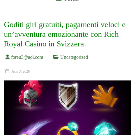
Goditi giri gratuiti, pagamenti veloci e
un’avventura emozionante con Rich
Royal Casino in Svizzera.
foreu3@aol.com
Uncategorized
June 3, 2026