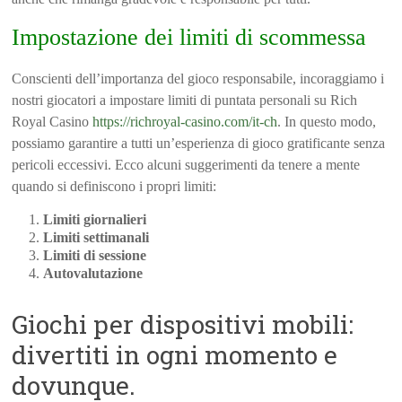
Impostazione dei limiti di scommessa
Conscienti dell’importanza del gioco responsabile, incoraggiamo i
nostri giocatori a impostare limiti di puntata personali su Rich
Royal Casino
https://richroyal-casino.com/it-ch
. In questo modo,
possiamo garantire a tutti un’esperienza di gioco gratificante senza
pericoli eccessivi. Ecco alcuni suggerimenti da tenere a mente
quando si definiscono i propri limiti:
Limiti giornalieri
Limiti settimanali
Limiti di sessione
Autovalutazione
Giochi per dispositivi mobili:
divertiti in ogni momento e
dovunque.