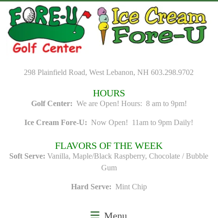
Skip
to
content
298 Plainfield Road, West Lebanon, NH 603.298.9702
HOURS
Golf Center:
We are Open! Hours: 8 am to 9pm!
Ice Cream Fore-U:
Now Open! 11am to 9pm Daily!
FLAVORS OF THE WEEK
Soft Serve:
Vanilla, Maple/Black Raspberry, Chocolate / Bubble
Gum
Hard Serve:
Mint Chip
Menu