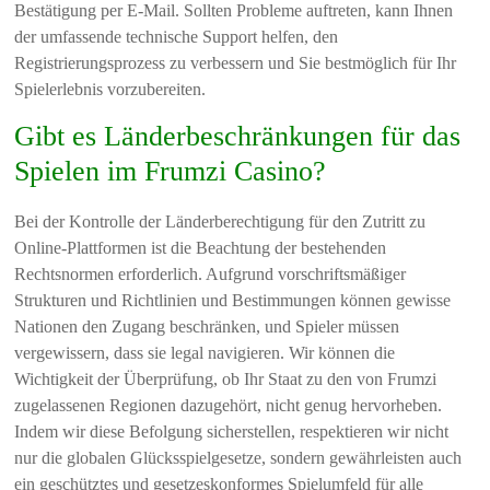
Bestätigung per E-Mail. Sollten Probleme auftreten, kann Ihnen
der umfassende technische Support helfen, den
Registrierungsprozess zu verbessern und Sie bestmöglich für Ihr
Spielerlebnis vorzubereiten.
Gibt es Länderbeschränkungen für das
Spielen im Frumzi Casino?
Bei der Kontrolle der Länderberechtigung für den Zutritt zu
Online-Plattformen ist die Beachtung der bestehenden
Rechtsnormen erforderlich. Aufgrund vorschriftsmäßiger
Strukturen und Richtlinien und Bestimmungen können gewisse
Nationen den Zugang beschränken, und Spieler müssen
vergewissern, dass sie legal navigieren. Wir können die
Wichtigkeit der Überprüfung, ob Ihr Staat zu den von Frumzi
zugelassenen Regionen dazugehört, nicht genug hervorheben.
Indem wir diese Befolgung sicherstellen, respektieren wir nicht
nur die globalen Glücksspielgesetze, sondern gewährleisten auch
ein geschütztes und gesetzeskonformes Spielumfeld für alle