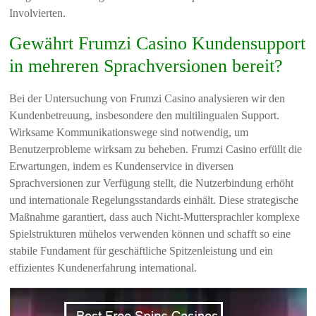
Involvierten.
Gewährt Frumzi Casino Kundensupport
in mehreren Sprachversionen bereit?
Bei der Untersuchung von Frumzi Casino analysieren wir den
Kundenbetreuung, insbesondere den multilingualen Support.
Wirksame Kommunikationswege sind notwendig, um
Benutzerprobleme wirksam zu beheben. Frumzi Casino erfüllt die
Erwartungen, indem es Kundenservice in diversen
Sprachversionen zur Verfügung stellt, die Nutzerbindung erhöht
und internationale Regelungsstandards einhält. Diese strategische
Maßnahme garantiert, dass auch Nicht-Muttersprachler komplexe
Spielstrukturen mühelos verwenden können und schafft so eine
stabile Fundament für geschäftliche Spitzenleistung und ein
effizientes Kundenerfahrung international.