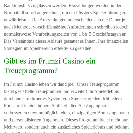
Banktransfers zugelassen werden. Einzahlungen werden in der
Normalfall sofort angerechnet, um ein flüssiges Spielerfahrung zu
gewährleisten. Bei Auszahlungen unterscheidet sich die Dauer je
nach Methode, vorschriftsmäßige Anforderungen schreiben jedoch
normalerweise Verarbeitungszeiten von 1 bis 5 Geschäftstagen an.
Das Verständnis dieser Abläufe gestattet es Ihnen, Ihre finanziellen
Strategien im Spielbereich effektiv zu gestalten.
Gibt es im Frumzi Casino ein
Treueprogramm?
Im Frumzi Casino leben wir das Spiel. Unser Treueprogramm
bietet gestaffelte Treueprämien und erweitert Ihr Spielerlebnis
durch ein strukturiertes System von Spielervorteilen. Mit jedem
Fortschritt in eine höhere Stufe erhalten Sie Zugang zu
verbesserten Gewinnmöglichkeiten, einzigartigen Bonusangeboten
und personalisierten Angeboten. Dieses Programm bietet nicht nur
Mehrwert, sondern auch ein zusätzliches Spielerlebnis und belohnt