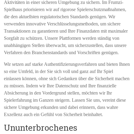
Aktivitäten in einer sicheren Umgebung zu sichern. Im Frumzi-
Spielhaus priorisieren wir auf rigorose Spielerschutzmaßnahmen,
die den aktuellsten regulatorischen Standards genügen. Wir
verwenden innovative Verschlüsselungsmethoden, um sichere
Transaktionen zu garantieren und Ihre Finanzdaten mit maximaler
Sorgfalt zu schützen. Unsere Plattformen werden ständig von
unabhängigen Stellen überwacht, um sicherzustellen, dass unsere
Verfahren den Branchenstandards und Vorschriften genügen.
Wir setzen auf starke Authentifizierungsverfahren und bieten Ihnen
so eine Umfeld, in der Sie sich voll und ganz auf Ihr Spiel
einlassen können, ohne sich Gedanken über die Sicherheit machen
zu müssen. Indem wir Ihre Datenschutz und Ihre finanzielle
Absicherung in den Vordergrund stellen, möchten wir Ihr
Spielerfahrung im Ganzen steigern. Lassen Sie uns, vereint diese
sichere Umgebung erkunden und dabei erinnern, dass wahre
Exzellenz auch ein Gefühl von Sicherheit beinhaltet.
Ununterbrochenes