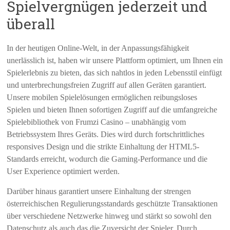
Spielvergnügen jederzeit und
überall
In der heutigen Online-Welt, in der Anpassungsfähigkeit
unerlässlich ist, haben wir unsere Plattform optimiert, um Ihnen ein
Spielerlebnis zu bieten, das sich nahtlos in jeden Lebensstil einfügt
und unterbrechungsfreien Zugriff auf allen Geräten garantiert.
Unsere mobilen Spielelösungen ermöglichen reibungsloses
Spielen und bieten Ihnen sofortigen Zugriff auf die umfangreiche
Spielebibliothek von Frumzi Casino – unabhängig vom
Betriebssystem Ihres Geräts. Dies wird durch fortschrittliches
responsives Design und die strikte Einhaltung der HTML5-
Standards erreicht, wodurch die Gaming-Performance und die
User Experience optimiert werden.
Darüber hinaus garantiert unsere Einhaltung der strengen
österreichischen Regulierungsstandards geschützte Transaktionen
über verschiedene Netzwerke hinweg und stärkt so sowohl den
Datenschutz als auch das die Zuversicht der Spieler. Durch