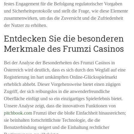
festes Engagement für die Befolgung regulatorischer Vorgaben
und Sicherheitsprotokolle und stellt die Frage, wie diese Elemente
zusammenwirken, um das die Zuversicht und die Zufriedenheit
der Nutzer zu erhöhen.
Entdecken Sie die besonderen
Merkmale des Frumzi Casinos
Bei der Analyse der Besonderheiten des Frumzi Casinos in
Österreich wird deutlich, dass es sich durch den Wegfall auf eine
Registrierung im hart umkämpften Online-Glücksspielmarkt
erheblich abhebt. Dieser Vorgehensweise bietet einen zügigen
Zugriff, der sich reibungslos in die anwenderfreundliche
Oberfläche einfügt und so ein einzigartiges Spielerlebnis bietet.
Unsere Analyse zeigt, dass die innovativen Funktionen von
pitchbook.com
Frumzi über die bloße Einfachheit hinausreichen;
sie beinhalten fortschrittlichste Technologie, die die
Benutzerbindung steigert und die Einhaltung rechtlicher