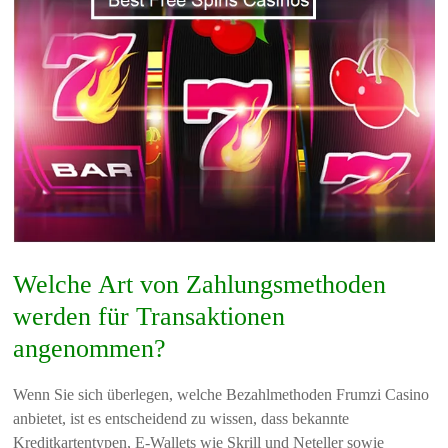
Welche Art von Zahlungsmethoden
werden für Transaktionen
angenommen?
Wenn Sie sich überlegen, welche Bezahlmethoden Frumzi Casino
anbietet, ist es entscheidend zu wissen, dass bekannte
Kreditkartentypen, E-Wallets wie Skrill und Neteller sowie