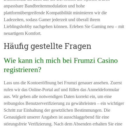
anpassbare Bandbreitenmodulation und hohe
plattformübergreifende Kompatibilität minimieren wir die
Ladezeiten, sodass Gamer jederzeit und überall ihrem
Lieblingshobby nachgehen können. Erleben Sie Gaming neu – mit
neuartigem Komfort.
Häufig gestellte Fragen
Wie kann ich mich bei Frumzi Casino
registrieren?
Lass uns die Kontoeröffnung bei Frumzi genauer ansehen. Zuerst
rufen wir das Online-Portal auf und füllen das Anmeldeformular
aus. Wir geben alle notwendigen Daten korrekt ein, um eine
reibungslos Benutzerverifizierung zu gewährleisten – ein wichtiger
Schritt zur Einhaltung der gesetzlichen Bestimmungen. Die
Genauigkeit unserer Angaben ist ausschlaggebend für eine
störungsfreie Verifizierung. Nach dem Absenden erhalten Sie eine