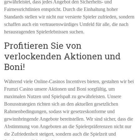
gewährleistet, dass jedes Angebot den Sicherheits- und
Fairnessrichtlinien entspricht. Durch die Einhaltung hoher
Standards stellen wir nicht nur versierte Spieler zufrieden, sondern
schaffen auch ein vertrauenswürdiges Umfeld für alle, die nach
herausragenden Spielerlebnissen suchen.
Profitieren Sie von
verlockenden Aktionen und
Boni!
Während viele Online-Casinos Incentives bieten, gestalten wir bei
Frumzi Casino unsere Aktionen und Boni sorgfältig, um
maximalen Nutzen und Spielspaß zu gewährleisten. Unsere
Bonusstrategien richten sich an den aktuellen gesetzlichen
Rahmenbedingungen, sodass wir gesetzeskonforme und
gewinnbringende Angebote bereitstellen. Wir sind sicher, dass die
Abstimmung von Angeboten an die Spielerpräferenzen nicht nur
die Zufriedenheit steigert, sondern auch die Spielzeit und