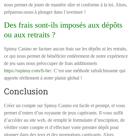
nous permet de jouer de manière sûre et conforme à la loi. Alors,
préparons-nous à plonger dans l’aventure !
Des frais sont-ils imposés aux dépôts
ou aux retraits ?
Spinsy Casino ne facture aucun frais sur les dépôts ni les retraits,
ce qui nous permet de bénéficier entièrement de notre expérience
de jeu sans nous préoccuper de frais additionnels
https://sspinsy.com/fr-be/
. C’est une méthode rafraîchissante qui
apporte réellement à notre plaisir global !
Conclusion
Créer un compte sur Spinsy Casino est facile et prompt, et vous
permet d’entrer d’un royaume de jeux captivants. Il vous suffit
d’accéder au site web, de remplir le formulaire d’inscription, de
vérifier votre compte et d’effectuer votre premier dépôt pour
plonger dans des jeux et des promotions captivants. Alors,