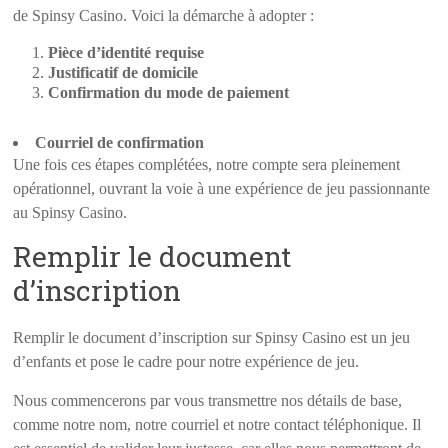
de Spinsy Casino. Voici la démarche à adopter :
Pièce d’identité requise
Justificatif de domicile
Confirmation du mode de paiement
Courriel de confirmation
Une fois ces étapes complétées, notre compte sera pleinement
opérationnel, ouvrant la voie à une expérience de jeu passionnante
au Spinsy Casino.
Remplir le document
d’inscription
Remplir le document d’inscription sur Spinsy Casino est un jeu
d’enfants et pose le cadre pour notre expérience de jeu.
Nous commencerons par vous transmettre nos détails de base,
comme notre nom, notre courriel et notre contact téléphonique. Il