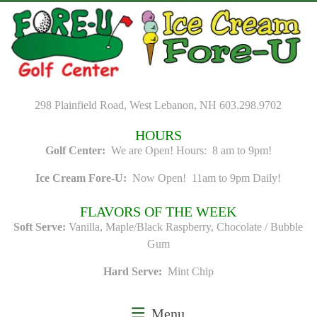
Skip
to
content
298 Plainfield Road, West Lebanon, NH 603.298.9702
HOURS
Golf Center:
We are Open! Hours: 8 am to 9pm!
Ice Cream Fore-U:
Now Open! 11am to 9pm Daily!
FLAVORS OF THE WEEK
Soft Serve:
Vanilla, Maple/Black Raspberry, Chocolate / Bubble
Gum
Hard Serve:
Mint Chip
Menu