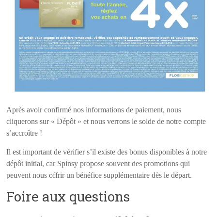
Après avoir confirmé nos informations de paiement, nous
cliquerons sur « Dépôt » et nous verrons le solde de notre compte
s’accroître !
Il est important de vérifier s’il existe des bonus disponibles à notre
dépôt initial, car Spinsy propose souvent des promotions qui
peuvent nous offrir un bénéfice supplémentaire dès le départ.
Foire aux questions