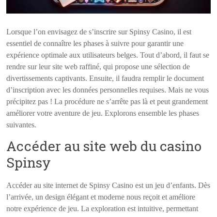
Lorsque l’on envisagez de s’inscrire sur Spinsy Casino, il est
essentiel de connaître les phases à suivre pour garantir une
expérience optimale aux utilisateurs belges. Tout d’abord, il faut se
rendre sur leur site web raffiné, qui propose une sélection de
divertissements captivants. Ensuite, il faudra remplir le document
d’inscription avec les données personnelles requises. Mais ne vous
précipitez pas ! La procédure ne s’arrête pas là et peut grandement
améliorer votre aventure de jeu. Explorons ensemble les phases
suivantes.
Accéder au site web du casino
Spinsy
Accéder au site internet de Spinsy Casino est un jeu d’enfants. Dès
l’arrivée, un design élégant et moderne nous reçoit et améliore
notre expérience de jeu. La exploration est intuitive, permettant