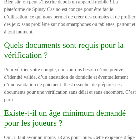
Bien sûr, on peut s’inscrire depuis un appareil mobile ! La
plateforme de Spinsy Casino est conçue pour être facile
d’utilisation, ce qui nous permet de créer des comptes et de profiter
des jeux sans problème sur nos smartphones ou tablettes, partout et
à tout moment.
Quels documents sont requis pour la
vérification ?
Pour vérifier votre compte, nous aurons besoin d’une preuve
d’identité valide, d’un attestation de domicile et éventuellement
d’une validation de paiement. Il est essentiel de préparer ces
documents pour une vérification sans délai et sans encombre. C’est
parti !
Existe-t-il un âge minimum demandé
pour les joueurs ?
Oui, il faut avoir au moins 18 ans pour jouer. Cette exigence d’âge