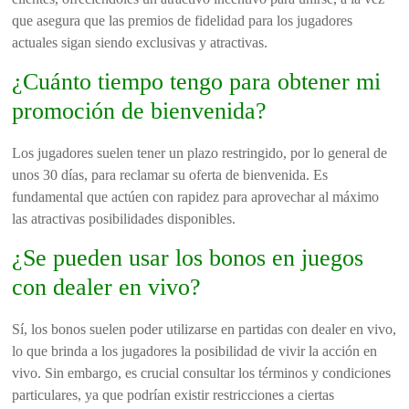
que asegura que las premios de fidelidad para los jugadores
actuales sigan siendo exclusivas y atractivas.
¿Cuánto tiempo tengo para obtener mi
promoción de bienvenida?
Los jugadores suelen tener un plazo restringido, por lo general de
unos 30 días, para reclamar su oferta de bienvenida. Es
fundamental que actúen con rapidez para aprovechar al máximo
las atractivas posibilidades disponibles.
¿Se pueden usar los bonos en juegos
con dealer en vivo?
Sí, los bonos suelen poder utilizarse en partidas con dealer en vivo,
lo que brinda a los jugadores la posibilidad de vivir la acción en
vivo. Sin embargo, es crucial consultar los términos y condiciones
particulares, ya que podrían existir restricciones a ciertas