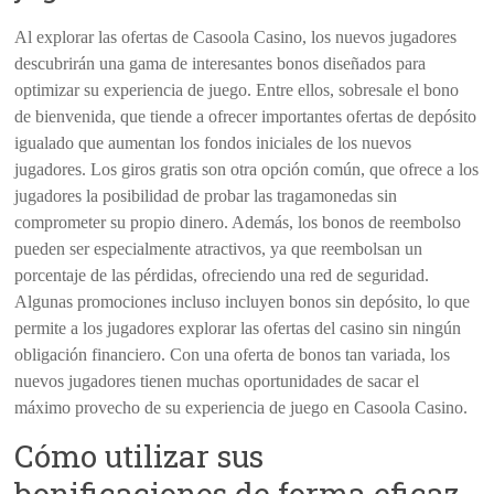
Al explorar las ofertas de Casoola Casino, los nuevos jugadores
descubrirán una gama de interesantes bonos diseñados para
optimizar su experiencia de juego. Entre ellos, sobresale el bono
de bienvenida, que tiende a ofrecer importantes ofertas de depósito
igualado que aumentan los fondos iniciales de los nuevos
jugadores. Los giros gratis son otra opción común, que ofrece a los
jugadores la posibilidad de probar las tragamonedas sin
comprometer su propio dinero. Además, los bonos de reembolso
pueden ser especialmente atractivos, ya que reembolsan un
porcentaje de las pérdidas, ofreciendo una red de seguridad.
Algunas promociones incluso incluyen bonos sin depósito, lo que
permite a los jugadores explorar las ofertas del casino sin ningún
obligación financiero. Con una oferta de bonos tan variada, los
nuevos jugadores tienen muchas oportunidades de sacar el
máximo provecho de su experiencia de juego en Casoola Casino.
Cómo utilizar sus
bonificaciones de forma eficaz