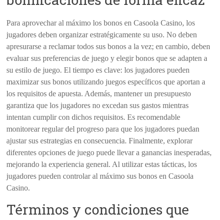
Para aprovechar al máximo los bonos en Casoola Casino, los
jugadores deben organizar estratégicamente su uso. No deben
apresurarse a reclamar todos sus bonos a la vez; en cambio, deben
evaluar sus preferencias de juego y elegir bonos que se adapten a
su estilo de juego. El tiempo es clave: los jugadores pueden
maximizar sus bonos utilizando juegos específicos que aportan a
los requisitos de apuesta. Además, mantener un presupuesto
garantiza que los jugadores no excedan sus gastos mientras
intentan cumplir con dichos requisitos. Es recomendable
monitorear regular del progreso para que los jugadores puedan
ajustar sus estrategias en consecuencia. Finalmente, explorar
diferentes opciones de juego puede llevar a ganancias inesperadas,
mejorando la experiencia general. Al utilizar estas tácticas, los
jugadores pueden controlar al máximo sus bonos en Casoola
Casino.
Términos y condiciones que