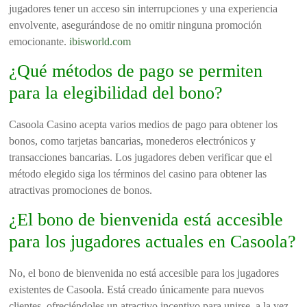
jugadores tener un acceso sin interrupciones y una experiencia
envolvente, asegurándose de no omitir ninguna promoción
emocionante.
ibisworld.com
¿Qué métodos de pago se permiten
para la elegibilidad del bono?
Casoola Casino acepta varios medios de pago para obtener los
bonos, como tarjetas bancarias, monederos electrónicos y
transacciones bancarias. Los jugadores deben verificar que el
método elegido siga los términos del casino para obtener las
atractivas promociones de bonos.
¿El bono de bienvenida está accesible
para los jugadores actuales en Casoola?
No, el bono de bienvenida no está accesible para los jugadores
existentes de Casoola. Está creado únicamente para nuevos
clientes, ofreciéndoles un atractivo incentivo para unirse, a la vez