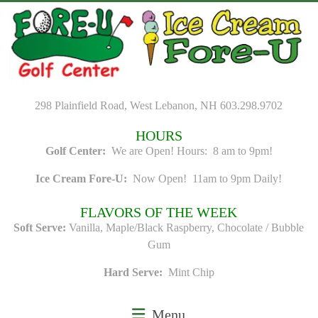
Skip
to
content
298 Plainfield Road, West Lebanon, NH 603.298.9702
HOURS
Golf Center:
We are Open! Hours: 8 am to 9pm!
Ice Cream Fore-U:
Now Open! 11am to 9pm Daily!
FLAVORS OF THE WEEK
Soft Serve:
Vanilla, Maple/Black Raspberry, Chocolate / Bubble
Gum
Hard Serve:
Mint Chip
Menu