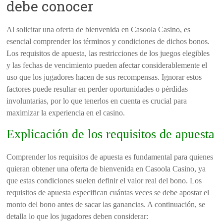
debe conocer
Al solicitar una oferta de bienvenida en Casoola Casino, es
esencial comprender los términos y condiciones de dichos bonos.
Los requisitos de apuesta, las restricciones de los juegos elegibles
y las fechas de vencimiento pueden afectar considerablemente el
uso que los jugadores hacen de sus recompensas. Ignorar estos
factores puede resultar en perder oportunidades o pérdidas
involuntarias, por lo que tenerlos en cuenta es crucial para
maximizar la experiencia en el casino.
Explicación de los requisitos de apuesta
Comprender los requisitos de apuesta es fundamental para quienes
quieran obtener una oferta de bienvenida en Casoola Casino, ya
que estas condiciones suelen definir el valor real del bono. Los
requisitos de apuesta especifican cuántas veces se debe apostar el
monto del bono antes de sacar las ganancias. A continuación, se
detalla lo que los jugadores deben considerar: