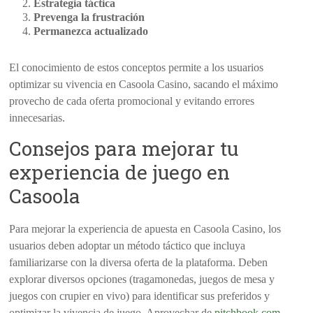
Estrategia táctica
Prevenga la frustración
Permanezca actualizado
El conocimiento de estos conceptos permite a los usuarios
optimizar su vivencia en Casoola Casino, sacando el máximo
provecho de cada oferta promocional y evitando errores
innecesarias.
Consejos para mejorar tu
experiencia de juego en
Casoola
Para mejorar la experiencia de apuesta en Casoola Casino, los
usuarios deben adoptar un método táctico que incluya
familiarizarse con la diversa oferta de la plataforma. Deben
explorar diversos opciones (tragamonedas, juegos de mesa y
juegos con crupier en vivo) para identificar sus preferidos y
optimizar la vivencia de juego. Aprovechar de
pitchbook.com