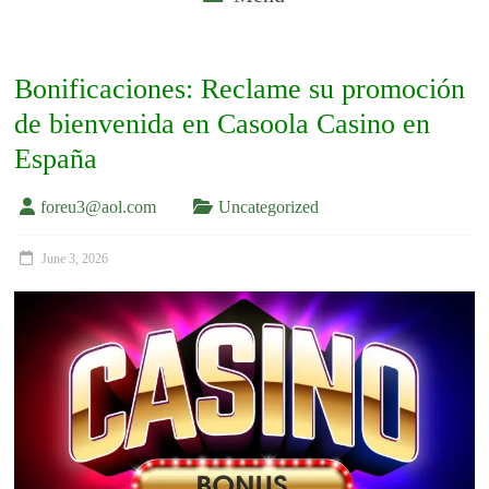
Bonificaciones: Reclame su promoción
de bienvenida en Casoola Casino en
España
foreu3@aol.com
Uncategorized
June 3, 2026