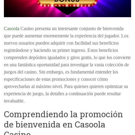
Casoola
Casino presenta un interesante conjunto de bienvenida
que puede aumentar enormemente la experiencia del jugador. Los
nuevos usuarios pueden adquirir con facilidad sus beneficios
registrándose y haciendo su primer ingreso. Estos beneficios
comprenden depósitos igualados y giros gratis, lo que los convierte
en una fantástica oportunidad para investigar la vasta colección de
juegos del casino. Sin embargo, es fundamental entender los
especificaciones de estas promociones y conocer cómo
aprovecharlas al máximo nivel. Para quienes quieren optimizar su
experiencia de juego, la detalles a continuación puede resultar
invaluable.
Comprendiendo la promoción
de bienvenida en Casoola
Casino