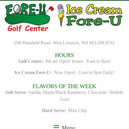
Skip
to
content
298 Plainfield Road, West Lebanon, NH 603.298.9702
HOURS
Golf Center:
We are Open! Hours: 8 am to 9pm!
Ice Cream Fore-U:
Now Open! 11am to 9pm Daily!
FLAVORS OF THE WEEK
Soft Serve:
Vanilla, Maple/Black Raspberry, Chocolate / Bubble
Gum
Hard Serve:
Mint Chip
Menu