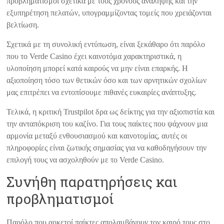
προβληματισμοί σχετικά με τους χρόνους ανάληψης και την
εξυπηρέτηση πελατών, υπογραμμίζοντας τομείς που χρειάζονται
βελτίωση.
Σχετικά με τη συνολική εντύπωση, είναι ξεκάθαρο ότι παρόλο
που το Verde Casino έχει καινοτόμα χαρακτηριστικά, η
υλοποίηση μπορεί κατά καιρούς να μην είναι επαρκής. Η
αξιοποίηση τόσο των θετικών όσο και των αρνητικών σχολίων
μας επιτρέπει να εντοπίσουμε πιθανές ευκαιρίες ανάπτυξης.
Τελικά, η κριτική Trustpilot δρα ως δείκτης για την αξιοπιστία και
την ανταπόκριση του καζίνο. Για τους παίκτες που ψάχνουν μια
αρμονία μεταξύ ενθουσιασμού και καινοτομίας, αυτές οι
πληροφορίες είναι ζωτικής σημασίας για να καθοδηγήσουν την
επιλογή τους να ασχοληθούν με το Verde Casino.
Συνήθη παρατηρήσεις και
προβληματισμοί
Παρόλο που αρκετοί παίκτες απολαμβάνουν τον καιρό τους στο