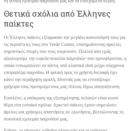
τη γενική εμπειρία παιχνιδιού μας και τα ενδεχόμενα κέρδη.
Θετικά σχόλια από Έλληνες
παίκτες
Οι Έλληνες παίκτες εξέφρασαν την μεγάλη ικανοποίησή τους για
τις περιπέτειες τους στο Verde Casino, επισημαίνοντας αρκετές
σημαντικές πτυχές που τους συγκινούν. Πολλοί από εμάς
αξιολογούμε την ευρεία ποικιλία παιχνιδιών που προσφέρονται, η
οποία ενσωματώνει τα πάντα, από κλασικά slots μέχρι σύγχρονα
επιτραπέζια παιχνίδια. Η φιλική προς το χρήστη διεπαφή έχει
κάνει την περιήγηση ομαλή, δίνοντάς μας να εντοπίζουμε
γρήγορα τους προτιμώμενους μας τίτλους δίχως απογοήτευση.
Επιπλέον, η απόκριση της εξυπηρέτησης πελατών είναι κοινό
θέμα στα ευνοϊκά σχόλια. Αρκετοί παίκτες έχουν σημειώσει
άμεσες και χρήσιμες απαντήσεις σε ερωτήσεις, βελτιώνοντας τη
συνολική εμπειρία παιχνιδιού μας.
Επίσης, οι σίγουρες μέθοδοι πληρωμής και οι γρήγορες