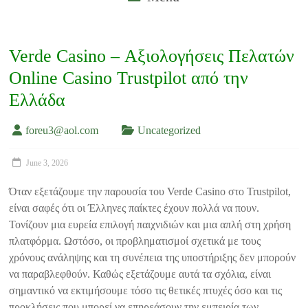
Verde Casino – Αξιολογήσεις Πελατών
Online Casino Trustpilot από την
Ελλάδα
foreu3@aol.com
Uncategorized
June 3, 2026
Όταν εξετάζουμε την παρουσία του Verde Casino στο Trustpilot,
είναι σαφές ότι οι Έλληνες παίκτες έχουν πολλά να πουν.
Τονίζουν μια ευρεία επιλογή παιχνιδιών και μια απλή στη χρήση
πλατφόρμα. Ωστόσο, οι προβληματισμοί σχετικά με τους
χρόνους ανάληψης και τη συνέπεια της υποστήριξης δεν μπορούν
να παραβλεφθούν. Καθώς εξετάζουμε αυτά τα σχόλια, είναι
σημαντικό να εκτιμήσουμε τόσο τις θετικές πτυχές όσο και τις
προκλήσεις που μπορεί να επηρεάσουν την εμπειρία των