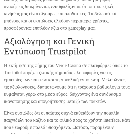
αναλήψεις διακρίνονται, εξασφαλίζοντας ότι οι τραπεζικές
κινήσεις μας είναι σίγουρες και αποδοτικές. Τα δελεαστικά
μπόνους και οι εκπτώσεις ελκύουν περαιτέρω χρήστες,
προσφέροντας επιπλέον αξία στο gameplay μας.
Αξιολόγηση και Γενική
Εντύπωση Trustpilot
Η εκτίμηση της φήμης του Verde Casino σε πλατφόρμες όπως το
Trustpilot παρέχει ζωτικής σημασίας πληροφορίες για τις
εμπειρίες των παικτών και τη συνολική εντύπωση. Μελετώντας
τις αξιολογήσεις, διαπιστώνουμε ότι η τρέχουσα βαθμολογία τους
κυμαίνεται γύρω στο μέσο εύρος, δείχνοντας ένα συνδυασμό
ικανοποίησης και απογοήτευσης μεταξύ των παικτών.
Είναι ουσιώδες ότι οι παίκτες συχνά εκθειάζουν την ποικιλία
παιχνιδιών του καζίνο και το φιλικό προς το χρήστη interface, κάτι
που θεωρούμε πολλά υποσχόμενο. Ωστόσο, παραμένουν