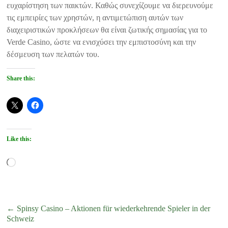
ευχαρίστηση των παικτών. Καθώς συνεχίζουμε να διερευνούμε
τις εμπειρίες των χρηστών, η αντιμετώπιση αυτών των
διαχειριστικών προκλήσεων θα είναι ζωτικής σημασίας για το
Verde Casino, ώστε να ενισχύσει την εμπιστοσύνη και την
δέσμευση των πελατών του.
Share this:
Like this:
Loading…
←
Spinsy Casino – Aktionen für wiederkehrende Spieler in der
Schweiz