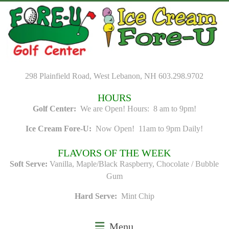
Skip
to
content
298 Plainfield Road, West Lebanon, NH 603.298.9702
HOURS
Golf Center:
We are Open! Hours: 8 am to 9pm!
Ice Cream Fore-U:
Now Open! 11am to 9pm Daily!
FLAVORS OF THE WEEK
Soft Serve:
Vanilla, Maple/Black Raspberry, Chocolate / Bubble
Gum
Hard Serve:
Mint Chip
Menu