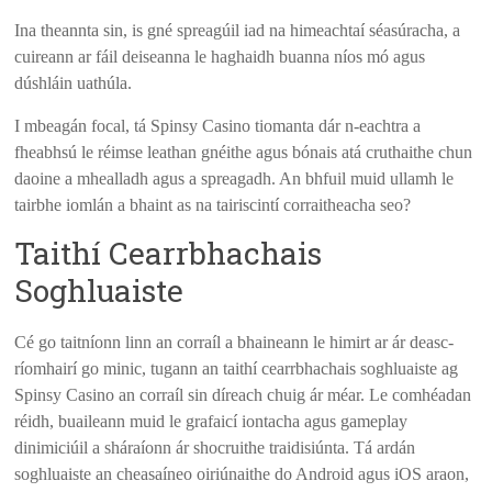
Ina theannta sin, is gné spreagúil iad na himeachtaí séasúracha, a
cuireann ar fáil deiseanna le haghaidh buanna níos mó agus
dúshláin uathúla.
I mbeagán focal, tá Spinsy Casino tiomanta dár n-eachtra a
fheabhsú le réimse leathan gnéithe agus bónais atá cruthaithe chun
daoine a mhealladh agus a spreagadh. An bhfuil muid ullamh le
tairbhe iomlán a bhaint as na tairiscintí corraitheacha seo?
Taithí Cearrbhachais
Soghluaiste
Cé go taitníonn linn an corraíl a bhaineann le himirt ar ár deasc-
ríomhairí go minic, tugann an taithí cearrbhachais soghluaiste ag
Spinsy Casino an corraíl sin díreach chuig ár méar. Le comhéadan
réidh, buaileann muid le grafaicí iontacha agus gameplay
dinimiciúil a sháraíonn ár shocruithe traidisiúnta. Tá ardán
soghluaiste an cheasaíneo oiriúnaithe do Android agus iOS araon,