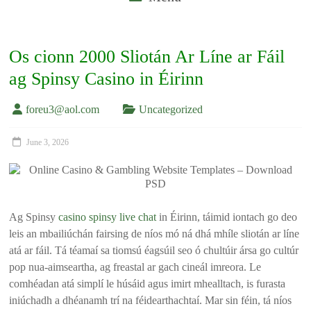
Os cionn 2000 Sliotán Ar Líne ar Fáil
ag Spinsy Casino in Éirinn
foreu3@aol.com
Uncategorized
June 3, 2026
Ag Spinsy
casino spinsy live chat
in Éirinn, táimid iontach go deo
leis an mbailiúchán fairsing de níos mó ná dhá mhíle sliotán ar líne
atá ar fáil. Tá téamaí sa tiomsú éagsúil seo ó chultúir ársa go cultúr
pop nua-aimseartha, ag freastal ar gach cineál imreora. Le
comhéadan atá simplí le húsáid agus imirt mhealltach, is furasta
iniúchadh a dhéanamh trí na féidearthachtaí. Mar sin féin, tá níos