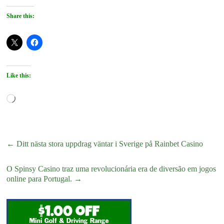
Share this:
Like this:
Loading…
←
Ditt nästa stora uppdrag väntar i Sverige på Rainbet Casino
O Spinsy Casino traz uma revolucionária era de diversão em jogos
online para Portugal.
→