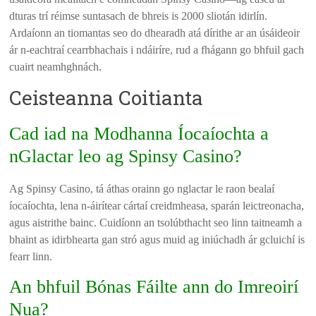
dturas trí réimse suntasach de bhreis is 2000 sliotán idirlín.
Ardaíonn an tiomantas seo do dhearadh atá dírithe ar an úsáideoir
ár n-eachtraí cearrbhachais i ndáiríre, rud a fhágann go bhfuil gach
cuairt neamhghnách.
Ceisteanna Coitianta
Cad iad na Modhanna Íocaíochta a
nGlactar leo ag Spinsy Casino?
Ag Spinsy Casino, tá áthas orainn go nglactar le raon bealaí
íocaíochta, lena n-áirítear cártaí creidmheasa, sparán leictreonacha,
agus aistrithe bainc. Cuidíonn an tsolúbthacht seo linn taitneamh a
bhaint as idirbhearta gan stró agus muid ag iniúchadh ár gcluichí is
fearr linn.
An bhfuil Bónas Fáilte ann do Imreoirí
Nua?