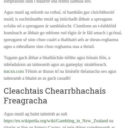
iompraíonn sinn i ndáiríre sna réimsí uathúla seo.
Agus muid ag sníomh na rothaí, ní hamháin gur cluichitheoirí
muid; is eachtránaithe muid ag iniúchadh ábhair a spreagann
scéalta nó a spreagann ár samhlaíocht. Cinntíonn an t-éabhlóid
leanúnach ar ábhair go mbíonn rud éigin úr le fáil amach i gcónaí,
spreagann sé sinn chun cuairt a thabhairt arís ar shean-roghanna
agus a mheallann sinn chun roghanna nua a thriail.
Tugann gach ábhar a bhailiúchán tréithe agus bónais féin, a
mhéadaíonn an taitneamh agus an gameplay straitéiseach.
tracxn.com
Téimis ar thuras trí na limistéir théamacha seo agus
taitneamh a bhaint as as gach casadh!
Cleachtais Chearrbhachais
Freagracha
Agus muid ag baint taitnimh as sult
https://en.wikipedia.org/wiki/Gambling_in_New_Zealand
na
sliotán ar líne ag Spinsy Casino, ní mór dúinn cuimhneamh ar