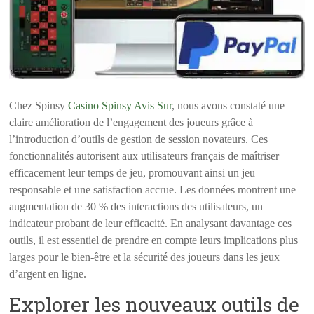
Chez Spinsy
Casino Spinsy Avis Sur
, nous avons constaté une
claire amélioration de l’engagement des joueurs grâce à
l’introduction d’outils de gestion de session novateurs. Ces
fonctionnalités autorisent aux utilisateurs français de maîtriser
efficacement leur temps de jeu, promouvant ainsi un jeu
responsable et une satisfaction accrue. Les données montrent une
augmentation de 30 % des interactions des utilisateurs, un
indicateur probant de leur efficacité. En analysant davantage ces
outils, il est essentiel de prendre en compte leurs implications plus
larges pour le bien-être et la sécurité des joueurs dans les jeux
d’argent en ligne.
Explorer les nouveaux outils de