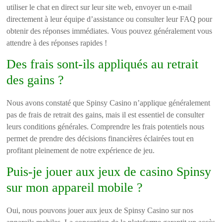
utiliser le chat en direct sur leur site web, envoyer un e-mail
directement à leur équipe d’assistance ou consulter leur FAQ pour
obtenir des réponses immédiates. Vous pouvez généralement vous
attendre à des réponses rapides !
Des frais sont-ils appliqués au retrait
des gains ?
Nous avons constaté que Spinsy Casino n’applique généralement
pas de frais de retrait des gains, mais il est essentiel de consulter
leurs conditions générales. Comprendre les frais potentiels nous
permet de prendre des décisions financières éclairées tout en
profitant pleinement de notre expérience de jeu.
Puis-je jouer aux jeux de casino Spinsy
sur mon appareil mobile ?
Oui, nous pouvons jouer aux jeux de Spinsy Casino sur nos