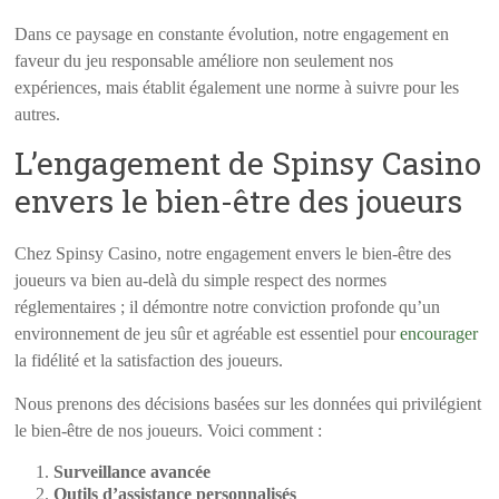
Dans ce paysage en constante évolution, notre engagement en
faveur du jeu responsable améliore non seulement nos
expériences, mais établit également une norme à suivre pour les
autres.
L’engagement de Spinsy Casino
envers le bien-être des joueurs
Chez Spinsy Casino, notre engagement envers le bien-être des
joueurs va bien au-delà du simple respect des normes
réglementaires ; il démontre notre conviction profonde qu’un
environnement de jeu sûr et agréable est essentiel pour
encourager
la fidélité et la satisfaction des joueurs.
Nous prenons des décisions basées sur les données qui privilégient
le bien-être de nos joueurs. Voici comment :
Surveillance avancée
Outils d’assistance personnalisés