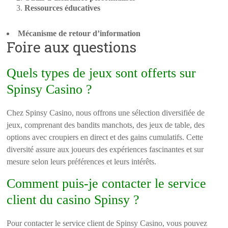
Ressources éducatives
Mécanisme de retour d’information
Foire aux questions
Quels types de jeux sont offerts sur
Spinsy Casino ?
Chez Spinsy Casino, nous offrons une sélection diversifiée de
jeux, comprenant des bandits manchots, des jeux de table, des
options avec croupiers en direct et des gains cumulatifs. Cette
diversité assure aux joueurs des expériences fascinantes et sur
mesure selon leurs préférences et leurs intérêts.
Comment puis-je contacter le service
client du casino Spinsy ?
Pour contacter le service client de Spinsy Casino, vous pouvez