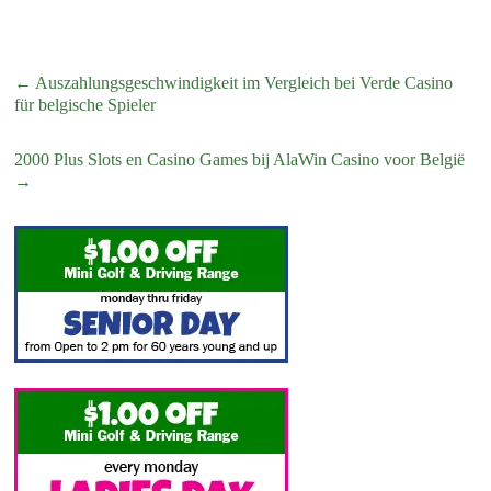
←
Auszahlungsgeschwindigkeit im Vergleich bei Verde Casino
für belgische Spieler
2000 Plus Slots en Casino Games bij AlaWin Casino voor België
→