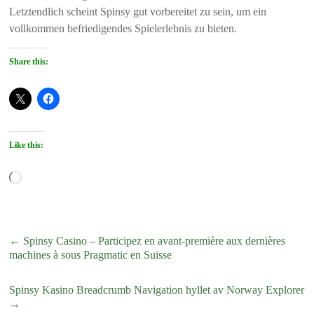
Letztendlich scheint Spinsy gut vorbereitet zu sein, um ein
vollkommen befriedigendes Spielerlebnis zu bieten.
Share this:
Like this:
Loading…
←
Spinsy Casino – Participez en avant-première aux dernières
machines à sous Pragmatic en Suisse
Spinsy Kasino Breadcrumb Navigation hyllet av Norway Explorer
→