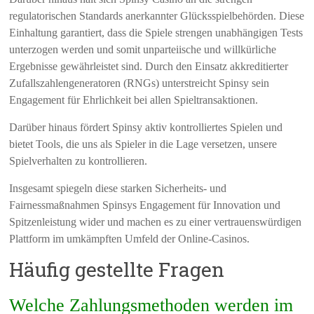
regulatorischen Standards anerkannter Glücksspielbehörden. Diese
Einhaltung garantiert, dass die Spiele strengen unabhängigen Tests
unterzogen werden und somit unparteiische und willkürliche
Ergebnisse gewährleistet sind. Durch den Einsatz akkreditierter
Zufallszahlengeneratoren (RNGs) unterstreicht Spinsy sein
Engagement für Ehrlichkeit bei allen Spieltransaktionen.
Darüber hinaus fördert Spinsy aktiv kontrolliertes Spielen und
bietet Tools, die uns als Spieler in die Lage versetzen, unsere
Spielverhalten zu kontrollieren.
Insgesamt spiegeln diese starken Sicherheits- und
Fairnessmaßnahmen Spinsys Engagement für Innovation und
Spitzenleistung wider und machen es zu einer vertrauenswürdigen
Plattform im umkämpften Umfeld der Online-Casinos.
Häufig gestellte Fragen
Welche Zahlungsmethoden werden im