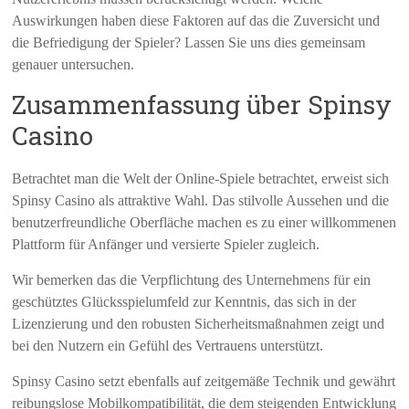
Auswirkungen haben diese Faktoren auf das die Zuversicht und
die Befriedigung der Spieler? Lassen Sie uns dies gemeinsam
genauer untersuchen.
Zusammenfassung über Spinsy
Casino
Betrachtet man die Welt der Online-Spiele betrachtet, erweist sich
Spinsy Casino als attraktive Wahl. Das stilvolle Aussehen und die
benutzerfreundliche Oberfläche machen es zu einer willkommenen
Plattform für Anfänger und versierte Spieler zugleich.
Wir bemerken das die Verpflichtung des Unternehmens für ein
geschütztes Glücksspielumfeld zur Kenntnis, das sich in der
Lizenzierung und den robusten Sicherheitsmaßnahmen zeigt und
bei den Nutzern ein Gefühl des Vertrauens unterstützt.
Spinsy Casino setzt ebenfalls auf zeitgemäße Technik und gewährt
reibungslose Mobilkompatibilität, die dem steigenden Entwicklung