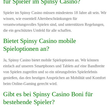
für Spieler im Spinsy Casino?
Spieler im Spinsy Casino müssen mindestens 18 Jahre alt sein. Wir
wissen, wie essentiell Altersbeschränkungen für
verantwortungsvolles Spielen sind, und unterstützen Regelungen,
die ein geschütztes Umfeld für alle schaffen.
Bietet Spinsy Casino mobile
Spieloptionen an?
Ja, Spinsy Casino bietet mobile Spieloptionen an. Wir können
einfach auf unseren Smartphones und Tablets auf eine Bandbreite
von Spielen zugreifen und so ein störungsfreies Spielerlebnis
genießen, das den heutigen Ansprüchen an Mobilität und Komfort
beim Online-Gaming gerecht wird.
Gibt es bei Spinsy Casino Boni für
bestehende Spieler?