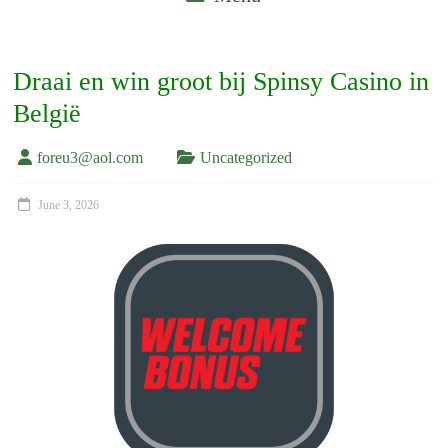
Draai en win groot bij Spinsy Casino in
België
foreu3@aol.com
Uncategorized
June 3, 2026