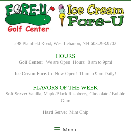
Skip
to
content
298 Plainfield Road, West Lebanon, NH 603.298.9702
HOURS
Golf Center:
We are Open! Hours: 8 am to 9pm!
Ice Cream Fore-U:
Now Open! 11am to 9pm Daily!
FLAVORS OF THE WEEK
Soft Serve:
Vanilla, Maple/Black Raspberry, Chocolate / Bubble
Gum
Hard Serve:
Mint Chip
Menu