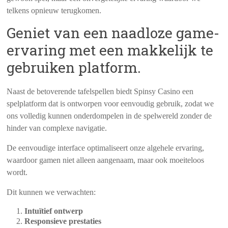
telkens opnieuw terugkomen.
Geniet van een naadloze game-
ervaring met een makkelijk te
gebruiken platform.
Naast de betoverende tafelspellen biedt Spinsy Casino een
spelplatform dat is ontworpen voor eenvoudig gebruik, zodat we
ons volledig kunnen onderdompelen in de spelwereld zonder de
hinder van complexe navigatie.
De eenvoudige interface optimaliseert onze algehele ervaring,
waardoor gamen niet alleen aangenaam, maar ook moeiteloos
wordt.
Dit kunnen we verwachten:
Intuïtief ontwerp
Responsieve prestaties