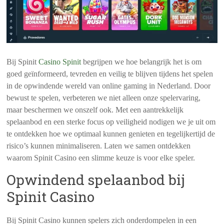
Bij Spinit
Casino Spinit
begrijpen we hoe belangrijk het is om
goed geïnformeerd, tevreden en veilig te blijven tijdens het spelen
in de opwindende wereld van online gaming in Nederland. Door
bewust te spelen, verbeteren we niet alleen onze spelervaring,
maar beschermen we onszelf ook. Met een aantrekkelijk
spelaanbod en een sterke focus op veiligheid nodigen we je uit om
te ontdekken hoe we optimaal kunnen genieten en tegelijkertijd de
risico’s kunnen minimaliseren. Laten we samen ontdekken
waarom Spinit Casino een slimme keuze is voor elke speler.
Opwindend spelaanbod bij
Spinit Casino
Bij Spinit Casino kunnen spelers zich onderdompelen in een