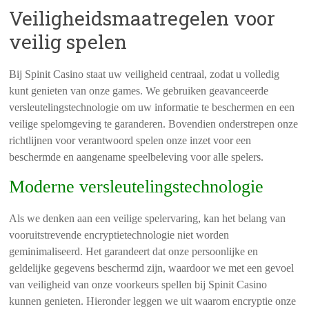
Veiligheidsmaatregelen voor
veilig spelen
Bij Spinit Casino staat uw veiligheid centraal, zodat u volledig
kunt genieten van onze games. We gebruiken geavanceerde
versleutelingstechnologie om uw informatie te beschermen en een
veilige spelomgeving te garanderen. Bovendien onderstrepen onze
richtlijnen voor verantwoord spelen onze inzet voor een
beschermde en aangename speelbeleving voor alle spelers.
Moderne versleutelingstechnologie
Als we denken aan een veilige spelervaring, kan het belang van
vooruitstrevende encryptietechnologie niet worden
geminimaliseerd. Het garandeert dat onze persoonlijke en
geldelijke gegevens beschermd zijn, waardoor we met een gevoel
van veiligheid van onze voorkeurs spellen bij Spinit Casino
kunnen genieten. Hieronder leggen we uit waarom encryptie onze