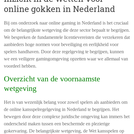
online gokken in Nederland
Bij ons onderzoek naar online gaming in Nederland is het cruciaal
om de belangrijkste wetgeving die deze sector bepaalt te begrijpen.
We bespreken de fundamentele licentievereisten die verzekeren dat
aanbieders hoge normen voor beveiliging en eerlijkheid voor
spelers handhaven. Door deze regelgeving te begrijpen, kunnen
we een veiligere gamingomgeving opzetten waar we allemaal van
voordeel hebben.
Overzicht van de voornaamste
wetgeving
Het is van wezenlijk belang voor zowel spelers als aanbieders om
de online kansspelregelgeving in Nederland te begrijpen. Het
bewegen door deze complexe juridische omgeving kan immers het
onderscheid maken tussen een beschermde en plezierige
gokervaring. De belangrijkste wetgeving, de Wet kansspelen op