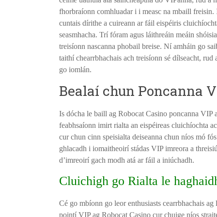
fhorbraíonn comhluadar i i measc na mbaill freisin. I
cuntais dírithe a cuireann ar fáil eispéiris cluichíoc
seasmhacha. Trí fóram agus láithreáin meáin shóisial
treisíonn nascanna phobail breise. Ní amháin go sai
taithí chearrbhachais ach treisíonn sé dílseacht, rud
go iomlán.
Bealaí chun Poncanna V
Is dócha le baill ag Robocat Casino poncanna VIP a
feabhsaíonn imirt rialta an eispéireas cluichíochta 
cur chun cinn speisialta deiseanna chun níos mó fós a
ghlacadh i iomaitheoirí stádas VIP imreora a threis
d’imreoirí gach modh atá ar fáil a iniúchadh.
Cluichigh go Rialta le haghai
Cé go mbíonn go leor enthusiasts cearrbhachais ag lo
pointí VIP ag Robocat Casino cur chuige níos straité