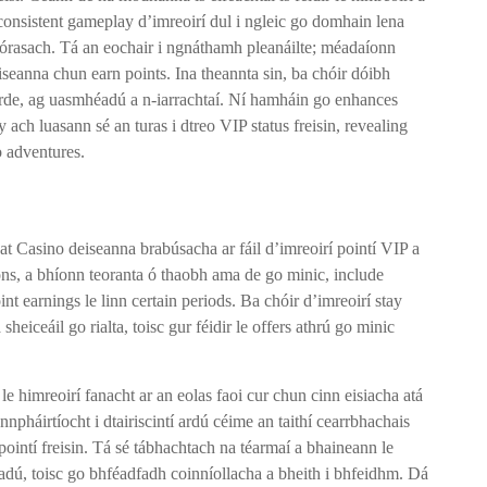
consistent gameplay d’imreoirí dul i ngleic go domhain lena
o córasach. Tá an eochair i ngnáthamh pleanáilte; méadaíonn
seanna chun earn points. Ina theannta sin, ba chóir dóibh
airde, ag uasmhéadú a n-iarrachtaí. Ní hamháin go enhances
y ach luasann sé an turas i dtreo VIP status freisin, revealing
o adventures.
at Casino deiseanna brabúsacha ar fáil d’imreoirí pointí VIP a
ions, a bhíonn teoranta ó thaobh ama de go minic, include
t earnings le linn certain periods. Ba chóir d’imreoirí stay
heiceáil go rialta, toisc gur féidir le offers athrú go minic
ir le himreoirí fanacht ar an eolas faoi cur chun cinn eisiacha atá
pháirtíocht i dtairiscintí ardú céime an taithí cearrbhachais
pointí freisin. Tá sé tábhachtach na téarmaí a bhaineann le
adú, toisc go bhféadfadh coinníollacha a bheith i bhfeidhm. Dá