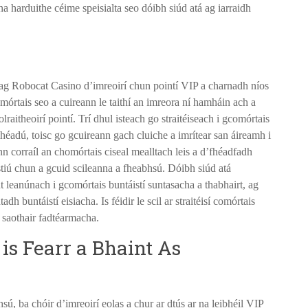
s na harduithe céime speisialta seo dóibh siúd atá ag iarraidh
s ag Robocat Casino d’imreoirí chun pointí VIP a charnadh níos
órtais seo a cuireann le taithí an imreora ní hamháin ach a
raitheoirí pointí. Trí dhul isteach go straitéiseach i gcomórtais
 mhéadú, toisc go gcuireann gach cluiche a imrítear san áireamh i
nn corraíl an chomórtais ciseal mealltach leis a d’fhéadfadh
stiú chun a gcuid scileanna a fheabhsú. Dóibh siúd atá
t leanúnach i gcomórtais buntáistí suntasacha a thabhairt, ag
h buntáistí eisiacha. Is féidir le scil ar straitéisí comórtais
 saothair fadtéarmacha.
is Fearr a Bhaint As
, ba chóir d’imreoirí eolas a chur ar dtús ar na leibhéil VIP