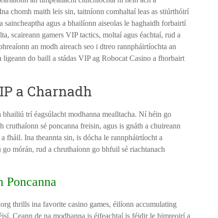
na chomh maith leis sin, taitníonn comhaltaí leas as stiúrthóirí
hta saincheaptha agus a bhailíonn aiseolas le haghaidh forbairtí
ta, scaireann gamers VIP tactics, moltaí agus éachtaí, rud a
bhreaíonn an modh aireach seo i dtreo rannpháirtíochta an
 a ligeann do baill a stádas VIP ag Robocat Casino a fhorbairt
IP a Charnadh
 bhailiú trí éagsúlacht modhanna mealltacha. Ní héin go
ach cruthaíonn sé poncanna freisin, agus is gnáth a chuireann
 fháil. Ina theannta sin, is dócha le rannpháirtíocht a
iú go mórán, rud a chruthaíonn go bhfuil sé riachtanach
dh Poncanna
rg thrills ina favorite casino games, éilíonn accumulating
isí. Ceann de na modhanna is éifeachtaí is féidir le himreoirí a