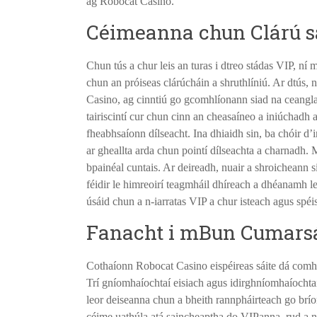
ag Robocat Casino.
Céimeanna chun Clárú s
Chun tús a chur leis an turas i dtreo stádas VIP, ní 
chun an próiseas clárúcháin a shruthlíniú. Ar dtús,
Casino, ag cinntiú go gcomhlíonann siad na ceanglais
tairiscintí cur chun cinn an cheasaíneo a iniúchadh
fheabhsaíonn dílseacht. Ina dhiaidh sin, ba chóir d
ar gheallta arda chun pointí dílseachta a charnadh. M
bpainéal cuntais. Ar deireadh, nuair a shroicheann si
féidir le himreoirí teagmháil dhíreach a dhéanamh l
úsáid chun a n-iarratas VIP a chur isteach agus spéis 
Fanacht i mBun Cumarsá
Cothaíonn Robocat Casino eispéireas sáite dá comh
Trí gníomhaíochtaí eisiach agus idirghníomhaíochtaí
leor deiseanna chun a bheith rannpháirteach go brí
céime uathúla atá saincheaptha do VIPanna, rud a ne