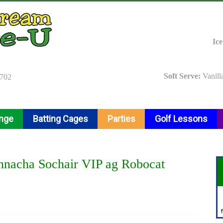
Ic
Soft Serve:
Vanill
9702
ange
Batting Cages
Parties
Golf Lessons
annacha Sochair VIP ag Robocat