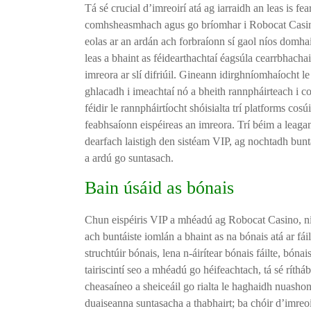
Tá sé crucial d’imreoirí atá ag iarraidh an leas is f
comhsheasmhach agus go bríomhar i Robocat Casin
eolas ar an ardán ach forbraíonn sí gaol níos domhain
leas a bhaint as féidearthachtaí éagsúla cearrbhacha
imreora ar slí difriúil. Gineann idirghníomhaíocht le 
ghlacadh i imeachtaí nó a bheith rannpháirteach i co
féidir le rannpháirtíocht shóisialta trí platforms cosú
feabhsaíonn eispéireas an imreora. Trí béim a leagan 
dearfach laistigh den sistéam VIP, ag nochtadh bunt
a ardú go suntasach.
Bain úsáid as bónais
Chun eispéiris VIP a mhéadú ag Robocat Casino, ní
ach buntáiste iomlán a bhaint as na bónais atá ar fáil
struchtúir bónais, lena n-áirítear bónais fáilte, bón
tairiscintí seo a mhéadú go héifeachtach, tá sé rít
cheasaíneo a sheiceáil go rialta le haghaidh nuashonru
duaiseanna suntasacha a thabhairt; ba chóir d’imreoir