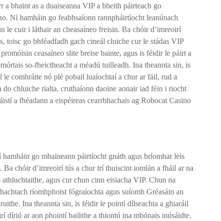
earr a bhaint as a duaiseanna VIP a bheith páirteach go
o. Ní hamháin go feabhsaíonn rannpháirtíocht leanúnach
 le cuir i láthair an cheasaíneo freisin. Ba chóir d’imreoirí
is, toisc go bhféadfadh gach cineál cluiche cur le stádas VIP
promóisin ceasaíneo slite breise bainte, agus is féidir le páirt a
mórtais so-fheictheacht a méadú tuilleadh. Ina theannta sin, is
il le comhráite nó plé pobail luaíochtaí a chur ar fáil, rud a
do chluiche rialta, cruthaíonn daoine aonair iad féin i riocht
áistí a fhéadann a eispéireas cearrbhachais ag Robocat Casino
 hamháin go mbaineann páirtíocht gnáth agus bríomhar leis
. Ba chóir d’imreoirí tús a chur trí thuiscint iomlán a fháil ar na
ais athluchtaithe, agus cur chun cinn eisiacha VIP. Chun na
hábhachtach ríomhphoist fógraíochta agus suíomh Gréasáin an
ithe. Ina theannta sin, is féidir le pointí dílseachta a ghiaráil
í díriú ar aon phointí bailithe a thiontú ina mbónais inúsáidte.