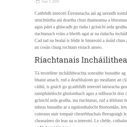
June 3, 2026
Caithfidh imreoirí Éireannacha atá ag iarraidh iontrá
struchtúrtha atá deartha chun duaiseanna a bhronn
agus páirt a ghlacadh go rialta i gcluichí arda geallta
riachtanach eolas a bheith agat ar na rialacha incháil
Cad iad na bealaí is féidir le himreoirí a úsáid ch
an cosán chuig rochtain eisiach anseo.
Riachtanais Incháilithe
Tá treoirlínte incháilitheachta sonraithe bunaithe a
bhaint amach, rud a dearbhaíonn go meallann an clár
cáiliú, is gnách go gcaithfidh imreoirí tairseacha ge
rannpháirtíocht ghníomhach agus a ndílseacht don che
gcluichí arda geallta, ina riachtanas, rud a léiríonn 
mheas bunaithe ar a ngníomhaíocht fhoriomlán, lena n
cuireann stair iompair chearrbhachais fhreagraigh le
cheasaíneo do leas na n-imreoirí. Le chéile, cothaíon