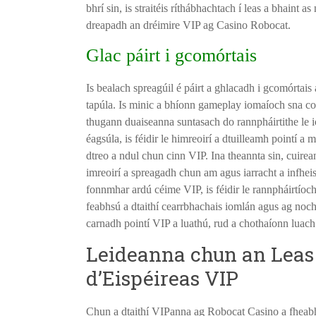
bhrí sin, is straitéis ríthábhachtach í leas a bhaint a
dreapadh an dréimire VIP ag Casino Robocat.
Glac páirt i gcomórtais
Is bealach spreagúil é páirt a ghlacadh i gcomórtai
tapúla. Is minic a bhíonn gameplay iomaíoch sna com
thugann duaiseanna suntasach do rannpháirtithe le iol
éagsúla, is féidir le himreoirí a dtuilleamh pointí a
dtreo a ndul chun cinn VIP. Ina theannta sin, cuirea
imreoirí a spreagadh chun am agus iarracht a infhei
fonnmhar ardú céime VIP, is féidir le rannpháirtíoch
feabhsú a dtaithí cearrbhachais iomlán agus ag nochtad
carnadh pointí VIP a luathú, rud a chothaíonn luach
Leideanna chun an Leas 
d’Eispéireas VIP
Chun a dtaithí VIPanna ag Robocat Casino a fheabhsú