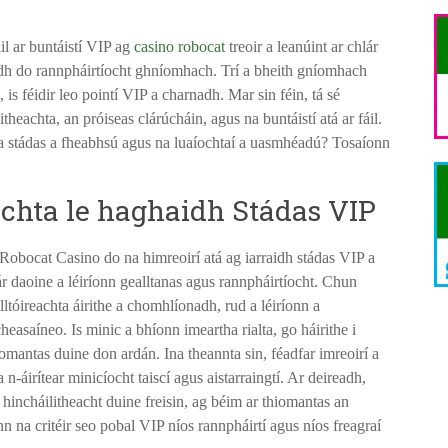
il ar buntáistí VIP ag
casino robocat
treoir a leanúint ar chlár
adh do rannpháirtíocht ghníomhach. Trí a bheith gníomhach
, is féidir leo pointí VIP a charnadh. Mar sin féin, tá sé
itheachta, an próiseas clárúcháin, agus na buntáistí atá ar fáil.
un a stádas a fheabhsú agus na luaíochtaí a uasmhéadú? Tosaíonn
achta le haghaidh Stádas VIP
g Robocat Casino do na himreoirí atá ag iarraidh stádas VIP a
 daoine a léiríonn gealltanas agus rannpháirtíocht. Chun
alltóireachta áirithe a chomhlíonadh, rud a léiríonn a
asaíneo. Is minic a bhíonn imeartha rialta, go háirithe i
tiomantas duine don ardán. Ina theannta sin, féadfar imreoirí a
-áirítear minicíocht taiscí agus aistarraingtí. Ar deireadh,
 hincháilitheacht duine freisin, ag béim ar thiomantas an
n na critéir seo pobal VIP níos rannpháirtí agus níos freagraí