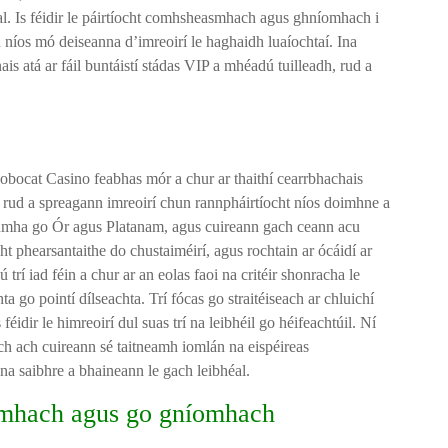
éal. Is féidir le páirtíocht comhsheasmhach agus ghníomhach i
 níos mó deiseanna d’imreoirí le haghaidh luaíochtaí. Ina
nais atá ar fáil buntáistí stádas VIP a mhéadú tuilleadh, rud a
 Robocat Casino feabhas mór a chur ar thaithí cearrbhachais
í, rud a spreagann imreoirí chun rannpháirtíocht níos doimhne a
é-umha go Ór agus Platanam, agus cuireann gach ceann acu
cht phearsantaithe do chustaiméirí, agus rochtain ar ócáidí ar
ú trí iad féin a chur ar an eolas faoi na critéir shonracha le
a go pointí dílseachta. Trí fócas go straitéiseach ar chluichí
éidir le himreoirí dul suas trí na leibhéil go héifeachtúil. Ní
ch ach cuireann sé taitneamh iomlán na eispéireas
na saibhre a bhaineann le gach leibhéal.
smhach agus go gníomhach