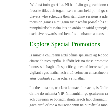
úsáid ná imirt go rialta. Ní hamháin go gceadaíonn 
favorite titles ach tógann sé a n-iarmhéid pointí g
players who schedule their gambling sessions a ndei
focus on games a thugann tuairisceáin pointí níos 
rannpháirtíocht rialta leis an ardán an taithí gamepla
exclusive rewards and benefits a enhance a n-casin
Explore Special Promotions
Is minic a chuireann ardú céime speisialta ag Roboc
charnadh níos tapúla. Is féidir leis na these promot
bonuses le haghaidh specific games nó increased poin
vigilant agus leathanach ardú céime an cheasaíneo a s
agus buntáistí suntasacha a sholáthar.
Ina theannta sin, trí clárú le nuachtlitreacha, is féid
dírithe do mhianta VIP. Ní hamháin go gcuireann rann
ach cuireann sé borradh straitéiseach faoi charnadh 
gach ardú céime a thuiscint chun na buntáistí a mhé