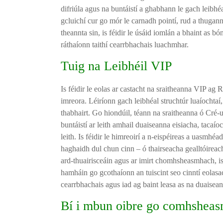
difriúla agus na buntáistí a ghabhann le gach leibh
gcluichí cur go mór le carnadh pointí, rud a thugann
theannta sin, is féidir le úsáid iomlán a bhaint as bó
ráthaíonn taithí cearrbhachais luachmhar.
Tuig na Leibhéil VIP
Is féidir le eolas ar castacht na sraitheanna VIP ag
imreora. Léiríonn gach leibhéal struchtúr luaíochta
thabhairt. Go hiondúil, téann na sraitheanna ó Cr
buntáistí ar leith amhail duaiseanna eisiacha, tacaío
leith. Is féidir le himreoirí a n-eispéireas a uasmhéad
haghaidh dul chun cinn – ó thairseacha gealltóireacht
ard-thuairisceáin agus ar imirt chomhsheasmhach, is f
hamháin go gcothaíonn an tuiscint seo cinntí eolasa
cearrbhachais agus iad ag baint leasa as na duaisean
Bí i mbun oibre go comhshea