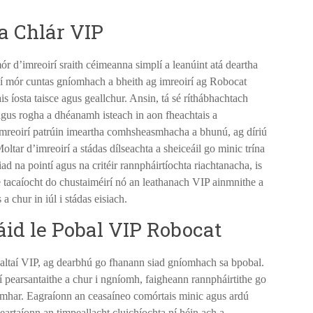
a Chlár VIP
mór d’imreoirí sraith céimeanna simplí a leanúint atá deartha
 ní mór cuntas gníomhach a bheith ag imreoirí ag Robocat
 íosta taisce agus geallchur. Ansin, tá sé ríthábhachtach
 agus rogha a dhéanamh isteach in aon fheachtais a
’imreoirí patrúin imeartha comhsheasmhacha a bhunú, ag díriú
oltar d’imreoirí a stádas dílseachta a sheiceáil go minic trína
ad na pointí agus na critéir rannpháirtíochta riachtanacha, is
e tacaíocht do chustaiméirí nó an leathanach VIP ainmnithe a
a chur in iúl i stádas eisiach.
id le Pobal VIP Robocat
altaí VIP, ag dearbhú go fhanann siad gníomhach sa bpobal.
 pearsantaithe a chur i ngníomh, faigheann rannpháirtithe go
omhar. Eagraíonn an ceasaíneo comórtais minic agus ardú
artaíonn an timpeallacht cluichíochta ní héin ach a