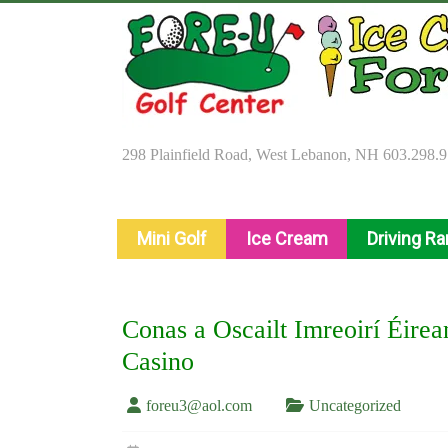
Skip
to
content
298 Plainfield Road, West Lebanon, NH 603.298.
Mini Golf
Ice Cream
Driving R
Conas a Oscailt Imreoirí Éire
Casino
foreu3@aol.com
Uncategorized