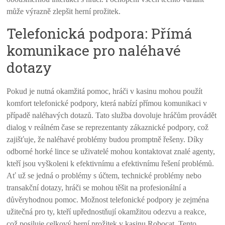
může výrazně zlepšit herní prožitek.
Telefonická podpora: Přímá
komunikace pro naléhavé
dotazy
Pokud je nutná okamžitá pomoc, hráči v kasinu mohou použít
komfort telefonické podpory, která nabízí přímou komunikaci v
případě naléhavých dotazů. Tato služba dovoluje hráčům provádět
dialog v reálném čase se reprezentanty zákaznické podpory, což
zajišťuje, že naléhavé problémy budou promptně řešeny. Díky
odborné horké lince se uživatelé mohou kontaktovat znalé agenty,
kteří jsou vyškoleni k efektivnímu a efektivnímu řešení problémů.
Ať už se jedná o problémy s účtem, technické problémy nebo
transakční dotazy, hráči se mohou těšit na profesionální a
důvěryhodnou pomoc. Možnost telefonické podpory je zejména
užitečná pro ty, kteří upřednostňují okamžitou odezvu a reakce,
což posiluje celkový herní prožitek v kasinu Robocat. Tento