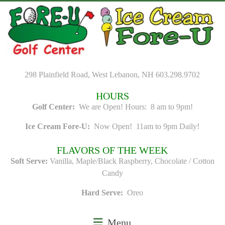
Skip
to
content
298 Plainfield Road, West Lebanon, NH 603.298.9702
HOURS
Golf Center:
We are Open! Hours: 8 am to 9pm!
Ice Cream Fore-U:
Now Open! 11am to 9pm Daily!
FLAVORS OF THE WEEK
Soft Serve:
Vanilla, Maple/Black Raspberry, Chocolate / Cotton
Candy
Hard Serve:
Oreo
Menu