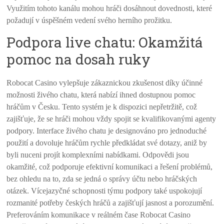
Využitím tohoto kanálu mohou hráči dosáhnout dovednosti, které
požadují v úspěšném vedení svého herního prožitku.
Podpora live chatu: Okamžitá
pomoc na dosah ruky
Robocat Casino vylepšuje zákaznickou zkušenost díky účinné
možnosti živého chatu, která nabízí ihned dostupnou pomoc
hráčům v Česku. Tento systém je k dispozici nepřetržitě, což
zajišťuje, že se hráči mohou vždy spojit se kvalifikovanými agenty
podpory. Interface živého chatu je designováno pro jednoduché
použití a dovoluje hráčům rychle předkládat své dotazy, aniž by
byli nuceni projít komplexními nabídkami. Odpovědi jsou
okamžité, což podporuje efektivní komunikaci a řešení problémů,
bez ohledu na to, zda se jedná o správy účtu nebo hráčských
otázek. Vícejazyčné schopnosti týmu podpory také uspokojují
rozmanité potřeby českých hráčů a zajišťují jasnost a porozumění.
Preferováním komunikace v reálném čase Robocat Casino