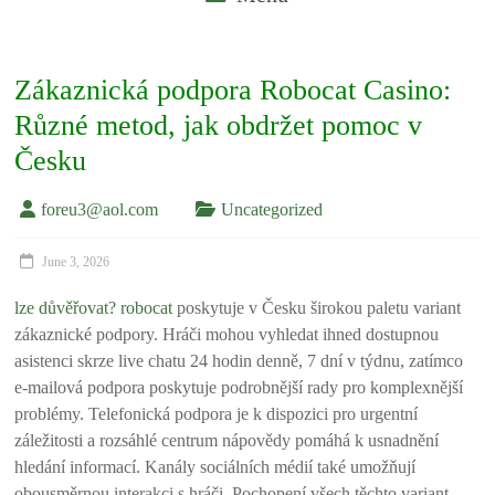
Zákaznická podpora Robocat Casino:
Různé metod, jak obdržet pomoc v
Česku
foreu3@aol.com
Uncategorized
June 3, 2026
lze důvěřovat? robocat
poskytuje v Česku širokou paletu variant
zákaznické podpory. Hráči mohou vyhledat ihned dostupnou
asistenci skrze live chatu 24 hodin denně, 7 dní v týdnu, zatímco
e-mailová podpora poskytuje podrobnější rady pro komplexnější
problémy. Telefonická podpora je k dispozici pro urgentní
záležitosti a rozsáhlé centrum nápovědy pomáhá k usnadnění
hledání informací. Kanály sociálních médií také umožňují
obousměrnou interakci s hráči. Pochopení všech těchto variant