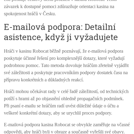
závazek k dostupné pomoci zdůrazňuje orientaci kasina na
spokojenost hráčů v Česku.
E-mailová podpora: Detailní
asistence, když ji vyžadujete
Hráči v kasinu Robocat běžně poznávají, že e-mailová podpora
poskytuje účinné řešení pro komplexnější dotazy, které vyžadují
podrobnou pomoc. Tato metoda dovoluje hráčům zřetelně vyjádřit
své záležitosti a poskytuje pracovníkům podpory dostatek času na
přípravu konkrétních a důkladných reakcí.
Hráči mohou očekávat rady v celé řadě záležitostí, od technických
potíží s hrami až po objasnění ohledně propagačních podmínek.
Při psaní e-mailu se hráčům radí uvést důležité údaje o účtu a
veškeré konkrétní dotazy, aby se urychlil proces podpory.
E-mailová podpora kasina Robocat se obvykle zaměřuje na včasné
odpovědi, aby hráči byli v obraze a současně vyřešili své obavy.