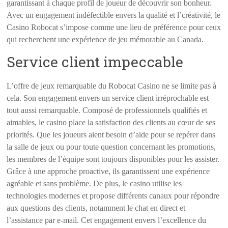
garantissant à chaque profil de joueur de découvrir son bonheur.
Avec un engagement indéfectible envers la qualité et l’créativité, le
Casino Robocat s’impose comme une lieu de préférence pour ceux
qui recherchent une expérience de jeu mémorable au Canada.
Service client impeccable
L’offre de jeux remarquable du Robocat Casino ne se limite pas à
cela. Son engagement envers un service client irréprochable est
tout aussi remarquable. Composé de professionnels qualifiés et
aimables, le casino place la satisfaction des clients au cœur de ses
priorités. Que les joueurs aient besoin d’aide pour se repérer dans
la salle de jeux ou pour toute question concernant les promotions,
les membres de l’équipe sont toujours disponibles pour les assister.
Grâce à une approche proactive, ils garantissent une expérience
agréable et sans problème. De plus, le casino utilise les
technologies modernes et propose différents canaux pour répondre
aux questions des clients, notamment le chat en direct et
l’assistance par e-mail. Cet engagement envers l’excellence du