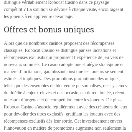
distingue véritablement Robocat Casino dans ce paysage
compétitif ? La solution se dévoile à chaque visite, encourageant
les joueurs à en apprendre davantage.
Offres et bonus uniques
Alors que de nombreux casinos proposent des récompenses
classiques, Robocat Casino se distingue par ses incitations et
récompenses exclusifs qui propulsent l’expérience de jeu vers de
nouveaux sommets. Le casino adopte une stratégie stratégique en
matière d’incitations, garantissant ainsi que les joueurs se sentent
estimés et impliqués. Des promotions promotionnelles uniques,
telles que des ensembles de bienvenue personnalisés, des systèmes
de fidélité à enjeux élevés et des occasions à durée limitée, créent
un esprit d’urgence et de compétition entre les joueurs. De plus,
Robocat Casino s’associe régulièrement avec des créateurs de jeux
pour dévoiler des titres exclusifs, gratifiant les joueurs avec des
récompenses exclusifs dès leur sortie. Cet investissement envers
l’innovation en matière de promotions augmente non seulement la