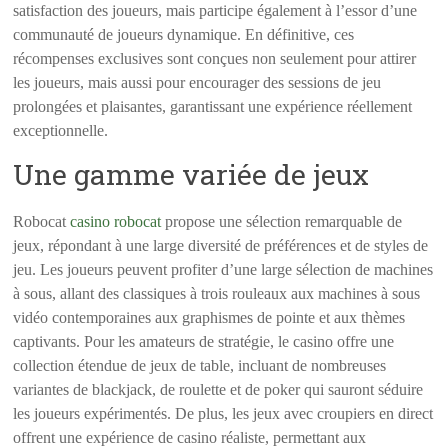
satisfaction des joueurs, mais participe également à l’essor d’une
communauté de joueurs dynamique. En définitive, ces
récompenses exclusives sont conçues non seulement pour attirer
les joueurs, mais aussi pour encourager des sessions de jeu
prolongées et plaisantes, garantissant une expérience réellement
exceptionnelle.
Une gamme variée de jeux
Robocat
casino robocat
propose une sélection remarquable de
jeux, répondant à une large diversité de préférences et de styles de
jeu. Les joueurs peuvent profiter d’une large sélection de machines
à sous, allant des classiques à trois rouleaux aux machines à sous
vidéo contemporaines aux graphismes de pointe et aux thèmes
captivants. Pour les amateurs de stratégie, le casino offre une
collection étendue de jeux de table, incluant de nombreuses
variantes de blackjack, de roulette et de poker qui sauront séduire
les joueurs expérimentés. De plus, les jeux avec croupiers en direct
offrent une expérience de casino réaliste, permettant aux